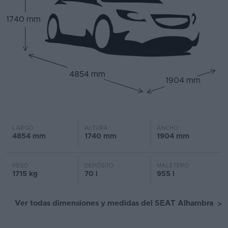
1740 mm
4854 mm
1904 mm
LARGO
ALTURA
ANCHO
4854 mm
1740 mm
1904 mm
PESO
DEPÓSITO
MALETERO
1715 kg
70 l
955 l
Ver todas dimensiones y medidas del SEAT Alhambra
>