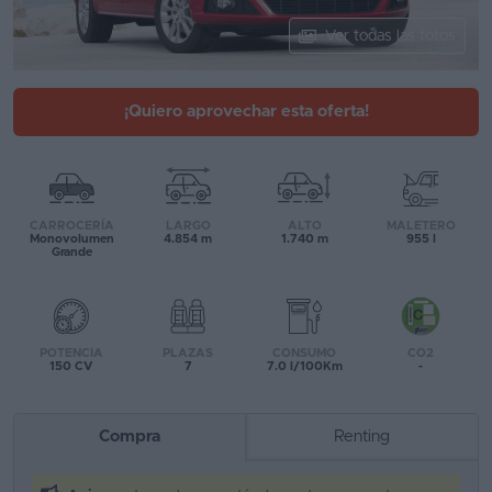
Segunda
Ver todas las fotos
mano
Eléctricos
¡Quiero aprovechar esta oferta!
Híbridos
Ofertas
CARROCERÍA
LARGO
ALTO
MALETERO
Asistente
Monovolumen
4.854 m
1.740 m
955 l
Grande
Foro
de
opiniones
POTENCIA
PLAZAS
CONSUMO
CO2
150 CV
7
7.0 l/100Km
-
Guías
de
Compra
Renting
compra
Comparador