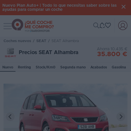
Nuevo Plan Auto+ | Todo lo que necesitas saber sobre las
ayudas para comprar un coche
Toggle navigation
Iniciar
sesión
Coches nuevos
/
SEAT
/
SEAT Alhambra
Ahorra 10.435 €
Precios SEAT Alhambra
35.800 €
Inicio
Nuevo
Renting
Stock/Km0
Segunda mano
Acabados
Gasolina
Coches
nuevos
Renting
Suscripción
Stock
KM
0