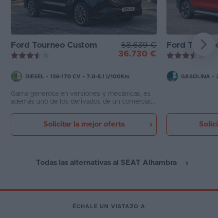
Ford Tourneo Custom
58.639 €
Ford Tourneo C
36.730 €
DIESEL
•
136-170 CV
•
7.0-8.1 l/100Km
GASOLINA
•
Gama generosa en versiones y mecánicas, es
además uno de los derivados de un comercial
con mejores acabados y mayores posibilidades
de equipamiento. Además su precio resulta
Solicitar la mejor oferta
Solic
muy razonable para todo lo que ofrece
Todas las alternativas al SEAT Alhambra
ÉCHALE UN VISTAZO A