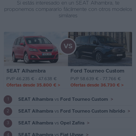
Si estás interesado en un SEAT Alhambra, te
proponemos compararlo fácilmente con otros modelos
similares
VS
SEAT Alhambra
Ford Tourneo Custom
PVP 46.235 € - 47.638 €
PVP 58.639 € - 77.766 €
Ofertas desde
35.800 €
>
Ofertas desde
36.730 €
>
SEAT Alhambra
vs
Ford Tourneo Custom
>
1
SEAT Alhambra
vs
Ford Tourneo Custom híbrido
>
2
SEAT Alhambra
vs
Opel Zafira
>
3
SEAT Alhambra
vs
Fiat Ulysse
>
4