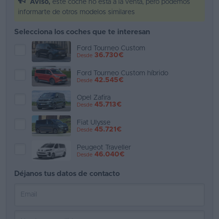
Aviso,
este coche no está a la venta, pero podemos
informarte de otros modelos similares
Favoritos
Selecciona los coches que te interesan
Concesionarios
Ford Tourneo Custom
36.730€
Desde
Vender
coche
Ford Tourneo Custom híbrido
42.545€
Desde
Blog
Opel Zafira
45.713€
Desde
Ventas
de
Fiat Ulysse
45.721€
Desde
coches
2026
Peugeot Traveller
46.040€
Desde
Déjanos tus datos de contacto