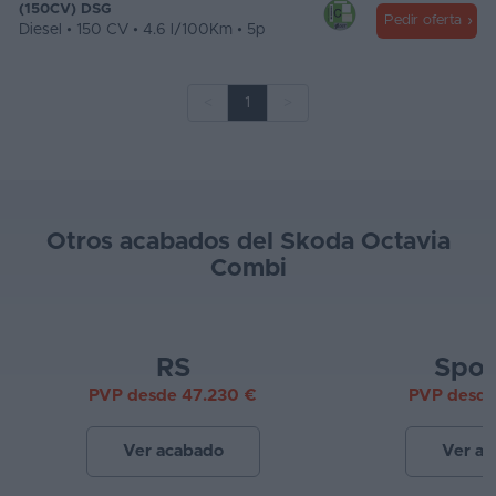
(150CV) DSG
Pedir oferta
Diesel • 150 CV • 4.6 l/100Km • 5p
<
1
>
Otros acabados del Skoda Octavia
Combi
RS
Spor
PVP desde 47.230 €
PVP desde
Ver acabado
Ver a