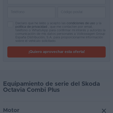
Favoritos
Concesionarios
Declaro que he leído y acepto las
condiciones de uso
y la
política de privacidad
, que me contacten por email,
Vender
teléfono o WhatsApp para confirmar mi interés y autorizo la
comunicación de mis datos personales a Volkswagen Group
coche
España Distribución, S.A. para proporcionarme información
sobre el vehículo solicitado.
Blog
¡Quiero aprovechar esta oferta!
Ventas
de
coches
2026
Equipamiento de serie del Skoda
Octavia Combi Plus
Motor