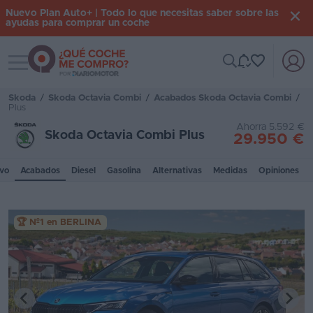
Nuevo Plan Auto+ | Todo lo que necesitas saber sobre las
ayudas para comprar un coche
Toggle navigation
Iniciar
sesión
Skoda
/
Skoda Octavia Combi
/
Acabados Skoda Octavia Combi
/
Plus
Ahorra 5.592 €
Skoda Octavia Combi Plus
29.950 €
Inicio
Coches
vo
Acabados
Diesel
Gasolina
Alternativas
Medidas
Opiniones
nuevos
Renting
🏆 Nº1 en BERLINA
Suscripción
Stock
KM
0