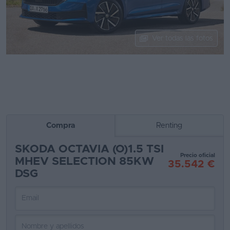
Segunda
mano
Ver todas las fotos
Eléctricos
Híbridos
Ofertas
Asistente
Compra
Renting
Foro
de
SKODA OCTAVIA (O)1.5 TSI
Precio oficial
opiniones
MHEV SELECTION 85KW
35.542 €
DSG
Guías
de
compra
Comparador