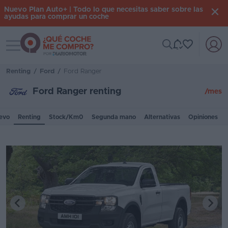
Nuevo Plan Auto+ | Todo lo que necesitas saber sobre las
ayudas para comprar un coche
Toggle navigation
Iniciar
sesión
Renting
/
Ford
/
Ford Ranger
Ford Ranger renting
/mes
Inicio
evo
Renting
Stock/Km0
Segunda mano
Alternativas
Opiniones
Coches
nuevos
Renting
Suscripción
Stock
KM
0