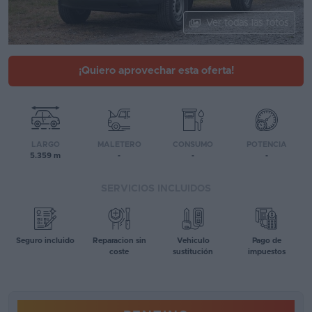
Segunda
Ver todas las fotos
mano
Eléctricos
¡Quiero aprovechar esta oferta!
Híbridos
Ofertas
LARGO
MALETERO
CONSUMO
POTENCIA
Asistente
5.359 m
-
-
-
Foro
SERVICIOS INCLUIDOS
de
opiniones
Seguro incluido
Reparacion sin
Vehiculo
Pago de
Guías
coste
sustitución
impuestos
de
compra
Comparador