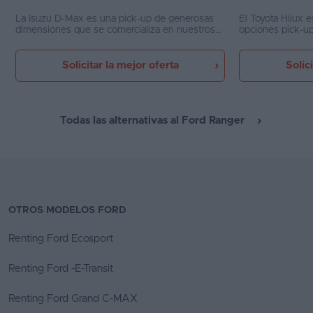
La Isuzu D-Max es una pick-up de generosas
El Toyota Hilux e
dimensiones que se comercializa en nuestros
opciones pick-up
país pese a no ser muy conocida. Es la opción
fuera de asfalto
más "exótica" de todas las que ofrece
y por un muy bu
actualmente el mercado, aunque la D-Max es
Solicitar la mejor oferta
Solic
un modelo con mucha trayectoria a sus
espaldas. Su diseño cada vez es más refinado
y su equipamiento mayor, pero aún le cuesta
competir con sus rivales
Todas las alternativas al Ford Ranger
OTROS MODELOS FORD
Renting Ford Ecosport
Renting Ford -E-Transit
Renting Ford Grand C-MAX