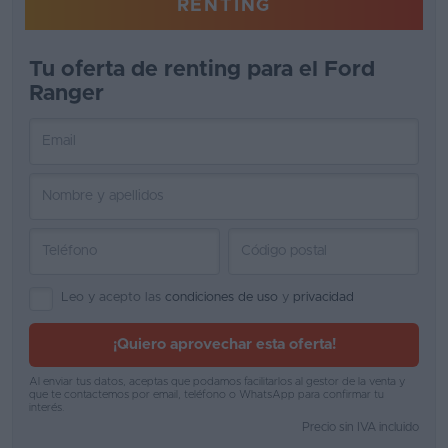
RENTING
Favoritos
Tu oferta de renting para el Ford
Concesionarios
Ranger
Vender
coche
Blog
Ventas
de
coches
Leo y acepto las
condiciones de uso
y
privacidad
2026
¡Quiero aprovechar esta oferta!
Al enviar tus datos, aceptas que podamos facilitarlos al gestor de la venta y
que te contactemos por email, teléfono o WhatsApp para confirmar tu
interés.
Precio sin IVA incluido