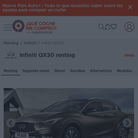
Nuevo Plan Auto+ | Todo lo que necesitas saber sobre las
ayudas para comprar un coche
Toggle navigation
Iniciar
sesión
Renting
/
Infiniti
/
Infiniti QX30
Infiniti QX30 renting
/mes
Inicio
Renting
Segunda mano
Diesel
Gasolina
Alternativas
Medidas
Coches
nuevos
Renting
Suscripción
Stock
KM
0