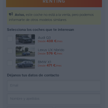
RENTING
Favoritos
Aviso,
este coche no está a la venta, pero podemos
Concesionarios
informarte de otros modelos similares
Vender
Selecciona los coches que te interesan
coche
Audi Q3
438 €
Desde
/mes
Blog
Lexus UX híbrido
576 €
Desde
/mes
Ventas
de
BMW X1
471 €
coches
Desde
/mes
2026
Déjanos tus datos de contacto