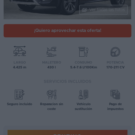
Segunda
Ver todas las fotos
mano
Eléctricos
¡Quiero aprovechar esta oferta!
Híbridos
Ofertas
LARGO
MALETERO
CONSUMO
POTENCIA
Asistente
4.425 m
430 l
5.4-7.6 l/100Km
170-211 CV
Foro
SERVICIOS INCLUIDOS
de
opiniones
Seguro incluido
Reparacion sin
Vehiculo
Pago de
Guías
coste
sustitución
impuestos
de
compra
Comparador