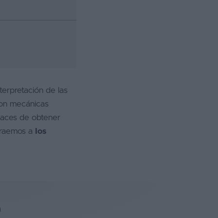
erpretación de las
con mecánicas
paces de obtener
traemos a
los
)