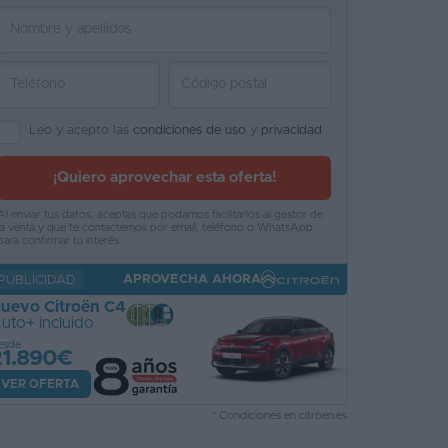
Leo y acepto las
condiciones de uso
y
privacidad
¡Quiero aprovechar esta oferta!
Al enviar tus datos, aceptas que podamos facilitarlos al gestor de
la venta y que te contactemos por email, teléfono o WhatsApp
para confirmar tu interés.
APROVECHA AHORA
PUBLICIDAD
uevo Citroën C4
uto+ incluido
esde
21.890€
VER OFERTA
* Condiciones en citroen.es