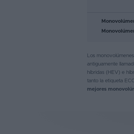
Favoritos
Monovolúmen
Concesionarios
Monovolúmene
Vender
coche
Blog
Los monovolúmenes e
antiguamente llamad
Ventas
híbridas (HEV) e hí
de
tanto la etiqueta E
coches
mejores monovolúm
2026