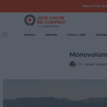
Nuevo Plan Aut
Iniciar
sesión
Toggle navigation
NUEVOS
RENTING
STOCK / KM0
SEGUND
Inicio
Monovolúme
Coches
nuevos
Por
Javier López
Renting
Suscripción
Stock
KM
0