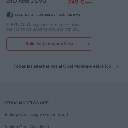
BYD Atto 3 EVO
749 €
/mes
ELÉCTRICO
•
204-449 CV
•
420-510 Kms
El BYD Atto3 responde a las necesidades
básicas de los usuarios actuales con un
vehículo eléctrico de tamaño compacto, bien
equipado y de buenas prestaciones. La batería
de 74,8 kWh es suficiente para no tener que
Solicitar la mejor oferta
estar cargando cada dos por tres durante la
semana
Todas las alternativas al Opel Mokka-e eléctrico
OTROS MODELOS OPEL
Renting Opel Insignia Grand Sport
Renting Opel Grandland