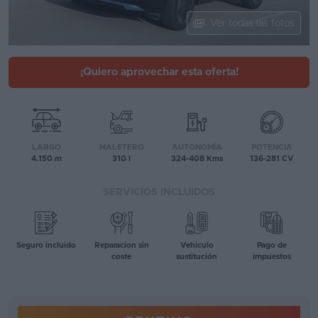
Segunda
Ver todas las fotos
mano
Eléctricos
¡Quiero aprovechar esta oferta!
Híbridos
Ofertas
LARGO
MALETERO
AUTONOMÍA
POTENCIA
Asistente
4.150 m
310 l
324-408 Kms
136-281 CV
Foro
SERVICIOS INCLUIDOS
de
opiniones
Seguro incluido
Reparacion sin
Vehiculo
Pago de
Guías
coste
sustitución
impuestos
de
compra
Comparador