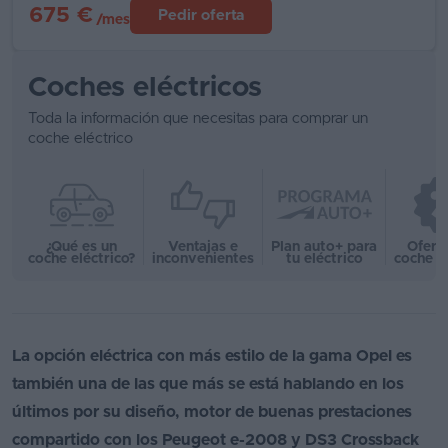
675 €
Pedir oferta
/mes
Coches eléctricos
Toda la información que necesitas para comprar un
coche eléctrico
¿Qué es un
Ventajas e
Plan auto+ para
Ofert
coche eléctrico?
inconvenientes
tu eléctrico
coche e
La opción eléctrica con más estilo de la gama Opel es
también una de las que más se está hablando en los
últimos por su diseño, motor de buenas prestaciones
compartido con los Peugeot e-2008 y DS3 Crossback