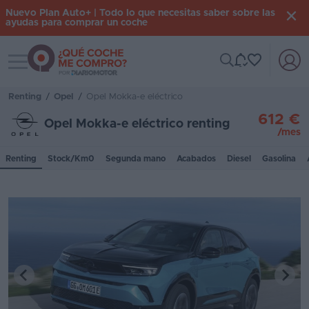
Nuevo Plan Auto+ | Todo lo que necesitas saber sobre las
ayudas para comprar un coche
Toggle navigation
Iniciar
sesión
Renting
/
Opel
/
Opel Mokka-e eléctrico
612 €
Opel Mokka-e eléctrico renting
/mes
Inicio
Renting
Stock/Km0
Segunda mano
Acabados
Diesel
Gasolina
Coches
nuevos
Renting
Suscripción
Stock
KM
0