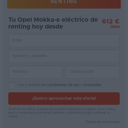
RENTING
Favoritos
Tu Opel Mokka-e eléctrico de
612 €
Concesionarios
renting hoy desde
/mes
Vender
coche
Blog
Ventas
de
coches
Leo y acepto las
condiciones de uso
y
privacidad
2026
¡Quiero aprovechar esta oferta!
Al enviar tus datos, aceptas que podamos facilitarlos al gestor de la venta y
que te contactemos por email, teléfono o WhatsApp para confirmar tu
interés.
Precio sin IVA incluido