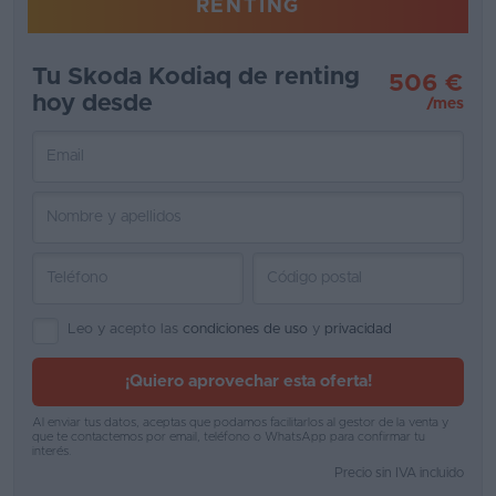
RENTING
Favoritos
Tu Skoda Kodiaq de renting
506 €
Concesionarios
hoy desde
/mes
Vender
coche
Blog
Ventas
de
coches
Leo y acepto las
condiciones de uso
y
privacidad
2026
¡Quiero aprovechar esta oferta!
Al enviar tus datos, aceptas que podamos facilitarlos al gestor de la venta y
que te contactemos por email, teléfono o WhatsApp para confirmar tu
interés.
Precio sin IVA incluido