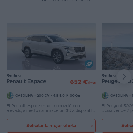
Renting
Renting
Renault Espace
Peugeot 50
652 €
/mes
GASOLINA
•
200 CV
•
4.8-5.0 l/100Km
GASOLINA
•
El Renault espace es un monovolúmen
El Peugeot 5008
elevado, a medio camino de un SUV, disponible
crossover de 7 p
en carrocería de 5 puertas y puede disponer de
de monovolumen
5 o 7 plazas
equipamiento mu
como en segurida
Solicitar la mejor oferta
Solic
han mejorado no