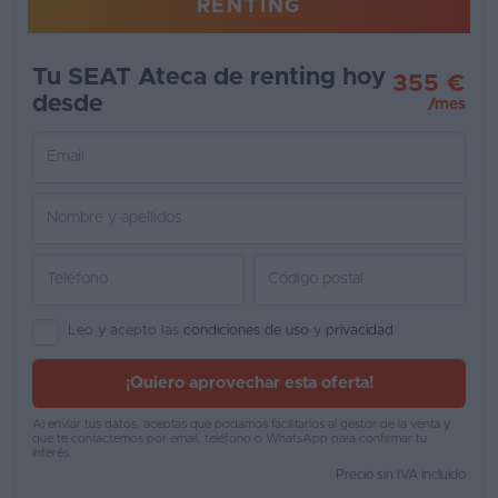
RENTING
Favoritos
Tu SEAT Ateca de renting hoy
355 €
Concesionarios
desde
/mes
Vender
coche
Blog
Ventas
de
coches
Leo y acepto las
condiciones de uso
y
privacidad
2026
¡Quiero aprovechar esta oferta!
Al enviar tus datos, aceptas que podamos facilitarlos al gestor de la venta y
que te contactemos por email, teléfono o WhatsApp para confirmar tu
interés.
Precio sin IVA incluido