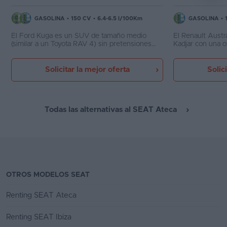
GASOLINA
•
150 CV
•
6.4-6.5 l/100Km
GASOLINA
•
El Ford Kuga es un SUV de tamaño medio
El Renault Austra
(similar a un Toyota RAV 4) sin pretensiones
Kadjar con una o
todoterreno. Cuenta con una única carrocería
que siempre se 
de 5 puertas y 5 plazas, y existe en versiones
ambiental ECO de
de dos y cuatro ruedas motrices, con motores
que se anteceso
Solicitar la mejor oferta
Solic
gasolina, híbirdos e híbridos PHEV
completo en dota
Todas las alternativas al SEAT Ateca
OTROS MODELOS SEAT
Renting SEAT Ateca
Renting SEAT Ibiza