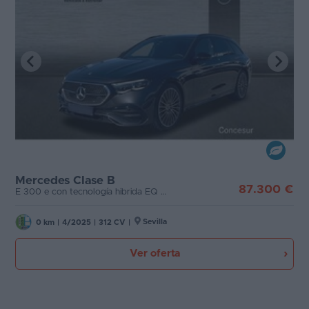
Mercedes Clase B
87.300 €
E 300 e con tecnología hibrida EQ Estate
Sevilla
0 km
|
4/2025
|
312 CV
|
Ver oferta