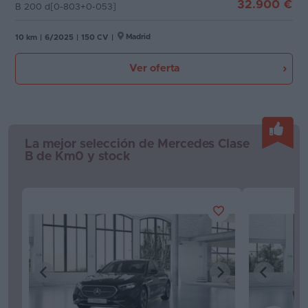
32.900 €
B 200 d[0-803+0-053]
Favoritos
Madrid
10 km
|
6/2025
|
150 CV
|
Concesionarios
Ver oferta
Vender
coche
Blog
La mejor selección de Mercedes Clase
Ventas
B de Km0 y stock
de
coches
2026