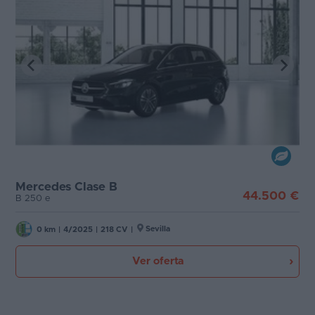
Mercedes Clase B
44.500 €
B 250 e
Sevilla
0 km
|
4/2025
|
218 CV
|
Ver oferta