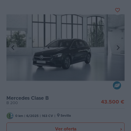
Mercedes Clase B
43.500 €
B 200
Sevilla
0 km
|
6/2025
|
163 CV
|
Ver oferta