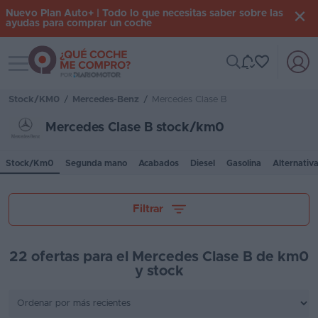
Nuevo Plan Auto+ | Todo lo que necesitas saber sobre las
ayudas para comprar un coche
Toggle navigation
Iniciar
sesión
Stock/KM0
/
Mercedes-Benz
/
Mercedes Clase B
Mercedes Clase B stock/km0
Inicio
Stock/Km0
Segunda mano
Acabados
Diesel
Gasolina
Alternativ
Coches
nuevos
Tu presupuesto
Filtrar
Renting
Suscripción
22 ofertas para el Mercedes Clase B de km0
y stock
Stock
Provincia
KM
0