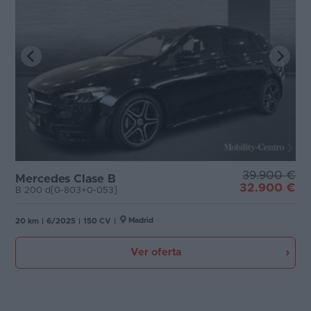
39.900 €
Mercedes Clase B
32.900 €
B 200 d[0-803+0-053]
Madrid
20 km
|
6/2025
|
150 CV
|
Ver oferta