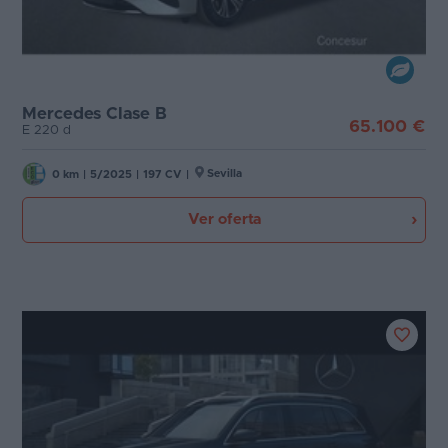
Mercedes Clase B
65.100 €
E 220 d
Sevilla
0 km
|
5/2025
|
197 CV
|
Ver oferta