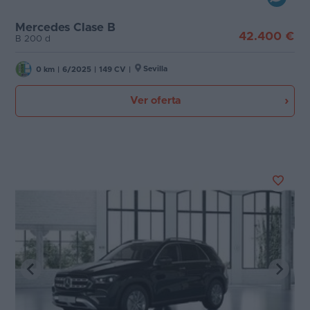
Mercedes Clase B
42.400 €
B 200 d
Sevilla
0 km
|
6/2025
|
149 CV
|
Ver oferta