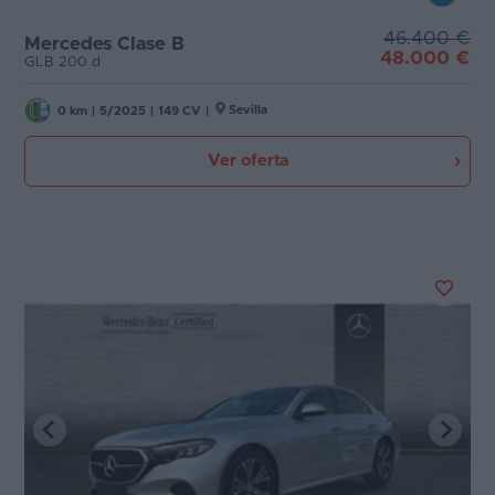
46.400 €
Mercedes Clase B
48.000 €
GLB 200 d
Sevilla
0 km
|
5/2025
|
149 CV
|
Ver oferta