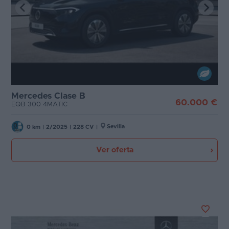
Mercedes Clase B
60.000 €
EQB 300 4MATIC
Sevilla
0 km
|
2/2025
|
228 CV
|
Ver oferta