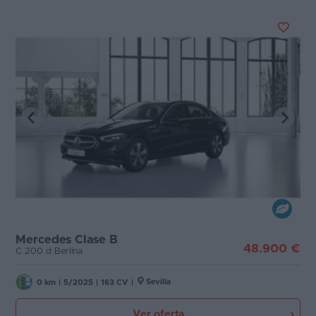
Mercedes Clase B
48.900 €
C 200 d Berlina
Sevilla
0 km
|
5/2025
|
163 CV
|
Ver oferta