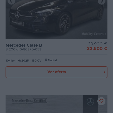
39.900 €
Mercedes Clase B
32.500 €
B 200 d[0-803+0-053]
Madrid
104 km
|
6/2025
|
150 CV
|
Ver oferta