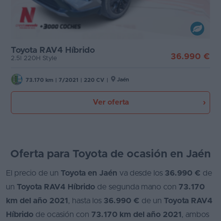
Favoritos
Etiqueta medioambiental
Concesionarios
Cambio
Toyota RAV4 Híbrido
36.990 €
Vender
2.5l 220H Style
coche
Puertas
Jaén
73.170 km
|
7/2021
|
220 CV
|
Blog
Carrocería
Ver oferta
Ventas
de
Plazas
coches
2026
Oferta para Toyota de ocasión en Jaén
Potencia
El precio de un
Toyota en Jaén
va desde los
36.990 €
de
un
Toyota RAV4 Híbrido
de segunda mano con
73.170
km del año 2021
, hasta los
36.990 €
de un
Toyota RAV4
Híbrido
de ocasión con
73.170 km del año 2021
, ambos