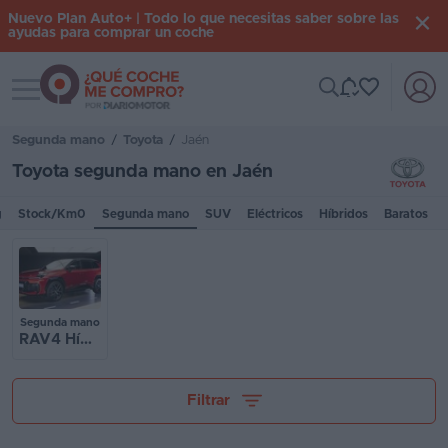
Nuevo Plan Auto+ | Todo lo que necesitas saber sobre las
ayudas para comprar un coche
Toggle navigation
Iniciar
sesión
Segunda mano
/
Toyota
/
Jaén
Toyota segunda mano en Jaén
Inicio
g
Stock/Km0
Segunda mano
SUV
Eléctricos
Híbridos
Baratos
Coches
nuevos
Renting
Segunda mano
RAV4 Híbrido
Suscripción
Stock
Tu presupuesto
Filtrar
KM
0