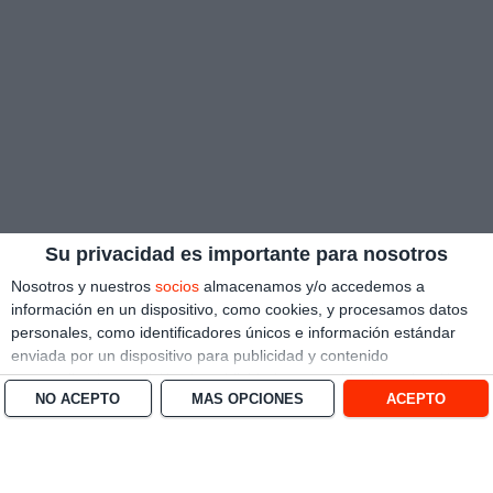
Su privacidad es importante para nosotros
Nosotros y nuestros
socios
almacenamos y/o accedemos a
información en un dispositivo, como cookies, y procesamos datos
personales, como identificadores únicos e información estándar
enviada por un dispositivo para publicidad y contenido
personalizado, medición de publicidad y contenido, investigación
NO ACEPTO
MÁS OPCIONES
ACEPTO
de audiencia y desarrollo de servicios.
Con su permiso, nosotros y
nuestros socios podemos utilizar datos de localización geográfica
precisa e identificación mediante las características de dispositivos.
Puede hacer clic para otorgarnos su consentimiento a nosotros y a