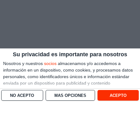
Su privacidad es importante para nosotros
Nosotros y nuestros
socios
almacenamos y/o accedemos a
información en un dispositivo, como cookies, y procesamos datos
personales, como identificadores únicos e información estándar
enviada por un dispositivo para publicidad y contenido
personalizado, medición de publicidad y contenido, investigación
NO ACEPTO
MÁS OPCIONES
ACEPTO
de audiencia y desarrollo de servicios.
Con su permiso, nosotros y
nuestros socios podemos utilizar datos de localización geográfica
precisa e identificación mediante las características de dispositivos.
Puede hacer clic para otorgarnos su consentimiento a nosotros y a
nuestros 1538 socios para que llevemos a cabo el procesamiento
previamente descrito. De forma alternativa, puede hacer clic para
denegar su consentimiento o acceder a información más detallada