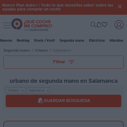
Nuevo Plan Auto+ | Todo lo que necesitas saber sobre las
ayudas para comprar un coche
Toggle navigation
Iniciar
sesión
Nuevos
Renting
Stock / Km0
Segunda mano
Eléctricos
Híbridos
Segunda mano
/
Urbano
/
Salamanca
Inicio
Tu presupuesto
Filtrar
Coches
nuevos
urbano de segunda mano en Salamanca
Renting
Urbano
Salamanca
Kilómetros
Suscripción
GUARDAR BÚSQUEDA
Stock
KM
Marca y modelo
0