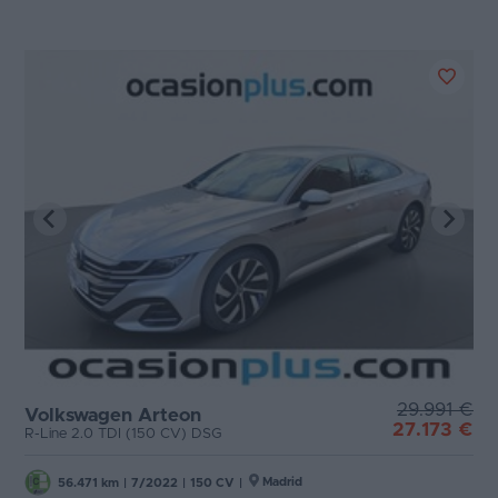
29.991 €
Volkswagen Arteon
27.173 €
R-Line 2.0 TDI (150 CV) DSG
Madrid
56.471 km
|
7/2022
|
150 CV
|