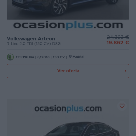
24.363 €
Volkswagen Arteon
19.862 €
R-Line 2.0 TDI (150 CV) DSG
Madrid
139.196 km
|
6/2018
|
150 CV
|
Ver oferta