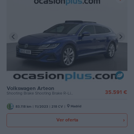
Volkswagen Arteon
35.591 €
Shooting Brake Shooting Brake R-Line 1.4 TSI eHybrid (218 CV) DSG
Madrid
83.118 km
|
11/2023
|
218 CV
|
Ver oferta