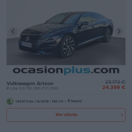
23.173 €
Volkswagen Arteon
24.399 €
R-Line 2.0 TSI (190 CV) DSG
Madrid
144.673 km
|
8/2018
|
190 CV
|
Ver oferta