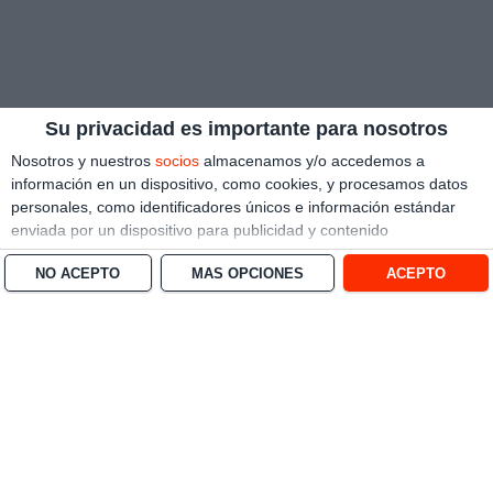
Su privacidad es importante para nosotros
Nosotros y nuestros
socios
almacenamos y/o accedemos a
información en un dispositivo, como cookies, y procesamos datos
personales, como identificadores únicos e información estándar
enviada por un dispositivo para publicidad y contenido
personalizado, medición de publicidad y contenido, investigación
NO ACEPTO
MÁS OPCIONES
ACEPTO
de audiencia y desarrollo de servicios.
Con su permiso, nosotros y
nuestros socios podemos utilizar datos de localización geográfica
precisa e identificación mediante las características de dispositivos.
Puede hacer clic para otorgarnos su consentimiento a nosotros y a
nuestros 1538 socios para que llevemos a cabo el procesamiento
previamente descrito. De forma alternativa, puede hacer clic para
denegar su consentimiento o acceder a información más detallada
y cambiar sus preferencias antes de otorgar su consentimiento.
Tenga en cuenta que algún procesamiento de sus datos
personales puede no requerir de su consentimiento, pero usted