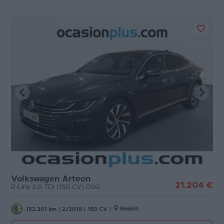
Volkswagen Arteon
21.204 €
R-Line 2.0 TDI (150 CV) DSG
Madrid
152.301 km
|
2/2018
|
150 CV
|