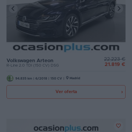
22.223 €
Volkswagen Arteon
21.819 €
R-Line 2.0 TDI (150 CV) DSG
Madrid
94.835 km
|
6/2018
|
150 CV
|
Ver oferta