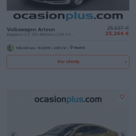
25.637 €
Volkswagen Arteon
25.264 €
Elegance 2.0 TDI 4Motion (239 CV) DSG
Madrid
108.325 km
|
9/2019
|
239 CV
|
Ver oferta