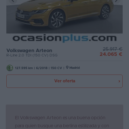
25.917 €
Volkswagen Arteon
24.065 €
R-Line 2.0 TDI (150 CV) DSG
Madrid
127.595 km
|
6/2018
|
150 CV
|
Ver oferta
El Volkswagen Arteon es una buena opción
para quien busque una berlina estilizada y con