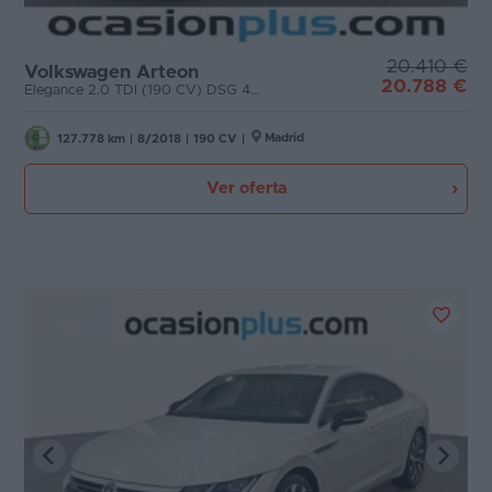
20.410 €
Volkswagen Arteon
20.788 €
Elegance 2.0 TDI (190 CV) DSG 4Motion
Madrid
127.778 km
|
8/2018
|
190 CV
|
Ver oferta