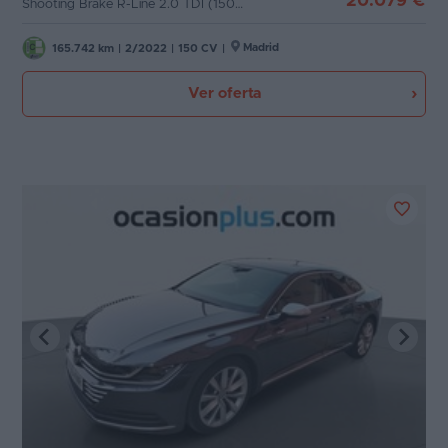
20.079 €
Shooting Brake R-Line 2.0 TDI (150 CV) DSG
Madrid
165.742 km
|
2/2022
|
150 CV
|
Ver oferta