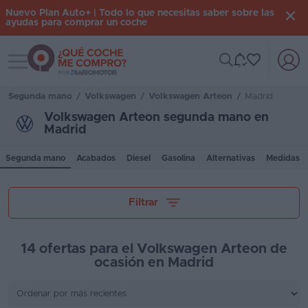
Nuevo Plan Auto+ | Todo lo que necesitas saber sobre las
ayudas para comprar un coche
Toggle navigation
Iniciar
sesión
Segunda mano
/
Volkswagen
/
Volkswagen Arteon
/
Madrid
Volkswagen Arteon segunda mano en
Madrid
Inicio
Segunda mano
Acabados
Diesel
Gasolina
Alternativas
Medidas
Coches
nuevos
Tu presupuesto
Filtrar
Renting
Suscripción
14 ofertas para el Volkswagen Arteon de
ocasión en Madrid
Stock
Kilómetros
KM
0