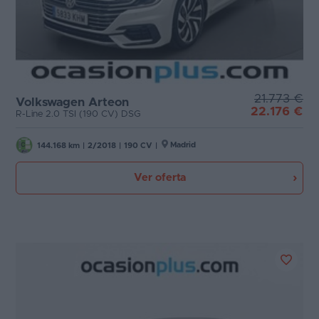
21.773 €
Volkswagen Arteon
22.176 €
R-Line 2.0 TSI (190 CV) DSG
Madrid
144.168 km
|
2/2018
|
190 CV
|
Ver oferta