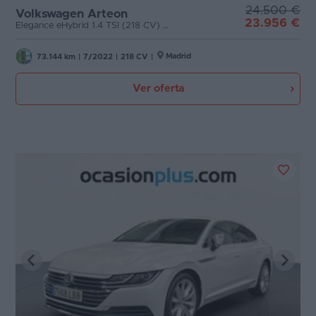
24.500 €
Volkswagen Arteon
23.956 €
Favoritos
Elegance eHybrid 1.4 TSI (218 CV) DSG
Puertas
Concesionarios
Madrid
73.144 km
|
7/2022
|
218 CV
|
Carrocería
Vender
Ver oferta
coche
Plazas
Blog
Potencia
Ventas
de
coches
2026