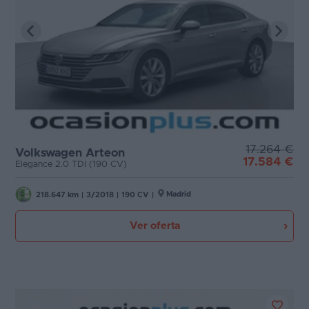
17.264 €
Volkswagen Arteon
17.584 €
Elegance 2.0 TDI (190 CV)
Madrid
218.647 km
|
3/2018
|
190 CV
|
Ver oferta