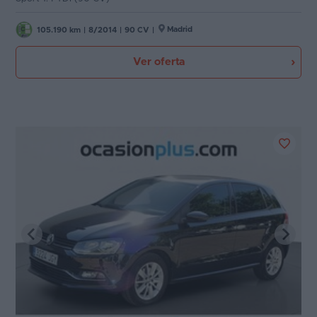
Madrid
105.190 km
|
8/2014
|
90 CV
|
Ver oferta