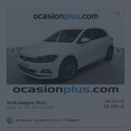
14.134 €
Volkswagen Polo
14.091 €
Sport 1.0 TSI (115 CV) DSG
Madrid
93.095 km
|
8/2019
|
115 CV
|