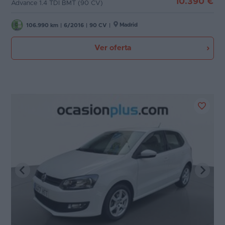
10.390 €
Advance 1.4 TDI BMT (90 CV)
Madrid
106.990 km
|
6/2016
|
90 CV
|
Ver oferta