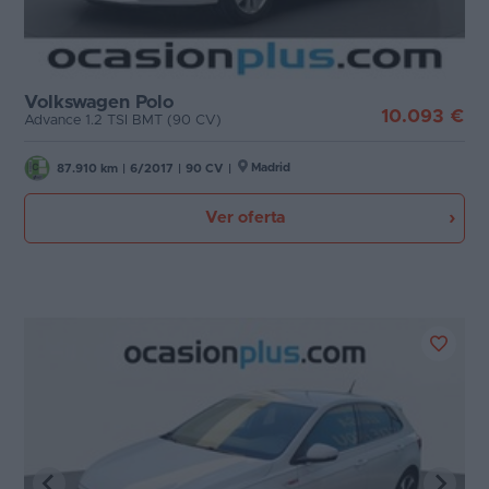
Volkswagen Polo
10.093 €
Advance 1.2 TSI BMT (90 CV)
Madrid
87.910 km
|
6/2017
|
90 CV
|
Ver oferta