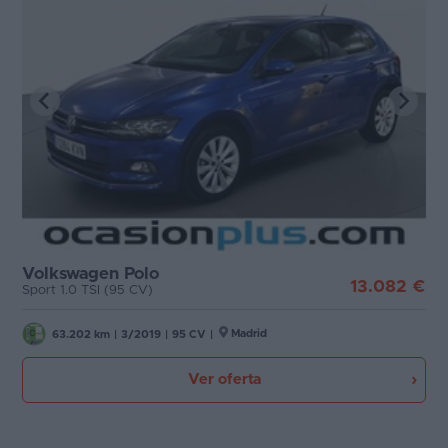
Volkswagen Polo
13.082 €
Sport 1.0 TSI (95 CV)
Madrid
63.202 km
|
3/2019
|
95 CV
|
Ver oferta