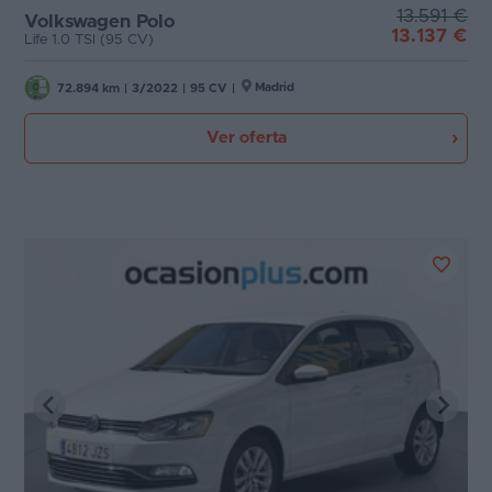
13.591 €
Volkswagen Polo
13.137 €
Favoritos
Life 1.0 TSI (95 CV)
Puertas
Concesionarios
Madrid
72.894 km
|
3/2022
|
95 CV
|
Carrocería
Vender
Ver oferta
coche
Plazas
Blog
Potencia
Ventas
de
coches
2026