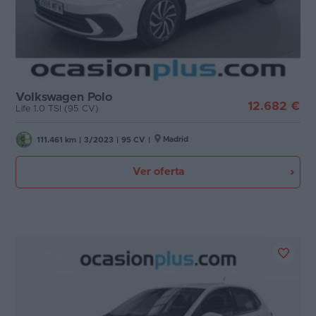
Volkswagen Polo
12.682 €
Life 1.0 TSI (95 CV)
Madrid
111.461 km
|
3/2023
|
95 CV
|
Ver oferta