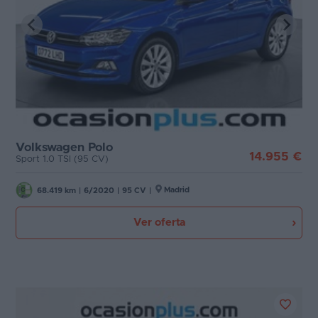
Volkswagen Polo
14.955 €
Sport 1.0 TSI (95 CV)
Madrid
68.419 km
|
6/2020
|
95 CV
|
Ver oferta