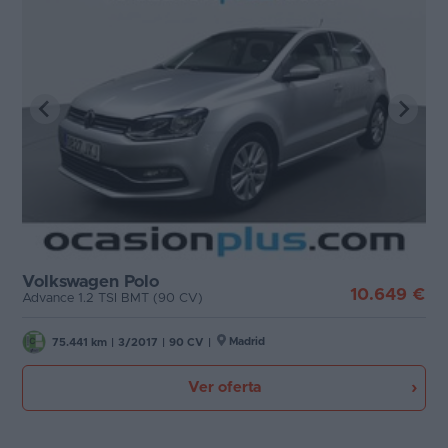
Volkswagen Polo
10.649 €
Advance 1.2 TSI BMT (90 CV)
Madrid
75.441 km
|
3/2017
|
90 CV
|
Ver oferta