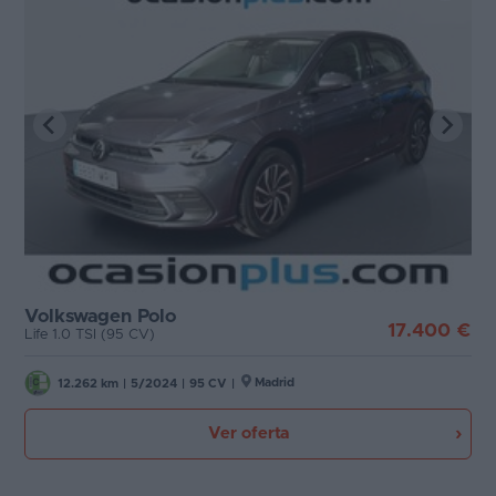
Volkswagen Polo
17.400 €
Life 1.0 TSI (95 CV)
Madrid
12.262 km
|
5/2024
|
95 CV
|
Ver oferta