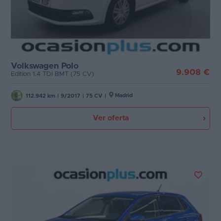
Volkswagen Polo
9.908 €
Edition 1.4 TDI BMT (75 CV)
Madrid
112.942 km
|
9/2017
|
75 CV
|
Ver oferta