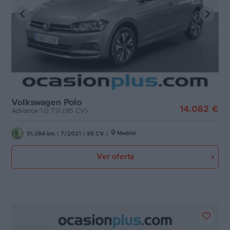
Volkswagen Polo
14.082 €
Advance 1.0 TSI (95 CV)
Madrid
51.384 km
|
7/2021
|
95 CV
|
Ver oferta