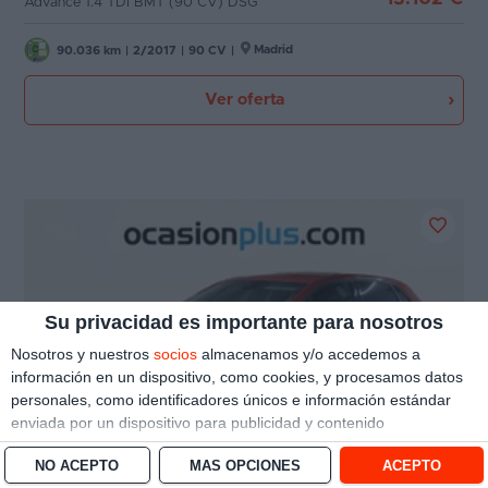
Advance 1.4 TDI BMT (90 CV) DSG
Madrid
90.036 km
|
2/2017
|
90 CV
|
Ver oferta
Su privacidad es importante para nosotros
Nosotros y nuestros
socios
almacenamos y/o accedemos a
información en un dispositivo, como cookies, y procesamos datos
personales, como identificadores únicos e información estándar
enviada por un dispositivo para publicidad y contenido
personalizado, medición de publicidad y contenido, investigación
NO ACEPTO
MÁS OPCIONES
ACEPTO
de audiencia y desarrollo de servicios.
Con su permiso, nosotros y