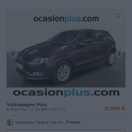
Volkswagen Polo
11.390 €
A-Polo Plus 1.2 TSI BMT (90 CV)
Madrid
138.239 km
|
9/2016
|
90 CV
|