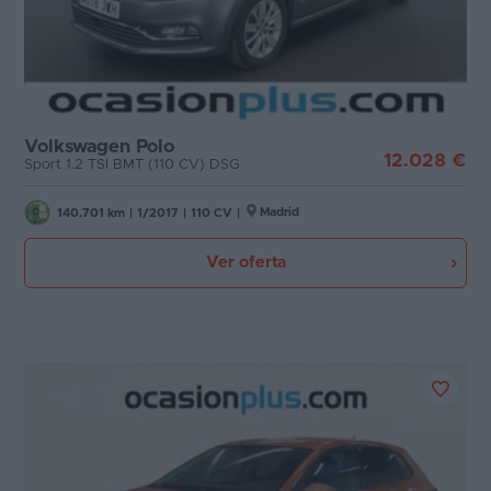
Volkswagen Polo
12.028 €
Sport 1.2 TSI BMT (110 CV) DSG
Madrid
140.701 km
|
1/2017
|
110 CV
|
Ver oferta