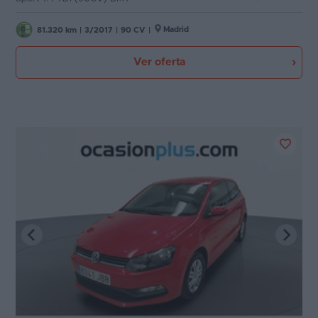
Madrid
81.320 km
|
3/2017
|
90 CV
|
Ver oferta