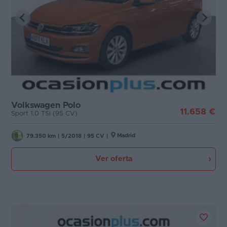
Volkswagen Polo
11.658 €
Sport 1.0 TSI (95 CV)
Madrid
79.350 km
|
5/2018
|
95 CV
|
Ver oferta