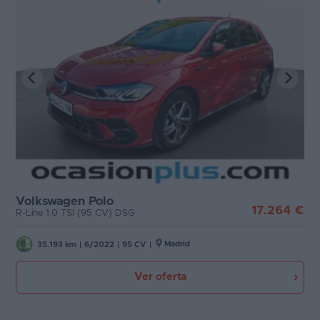
Volkswagen Polo
17.264 €
R-Line 1.0 TSI (95 CV) DSG
Madrid
35.193 km
|
6/2022
|
95 CV
|
Ver oferta