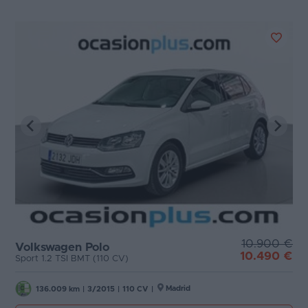
10.900 €
Volkswagen Polo
10.490 €
Sport 1.2 TSI BMT (110 CV)
Madrid
136.009 km
|
3/2015
|
110 CV
|