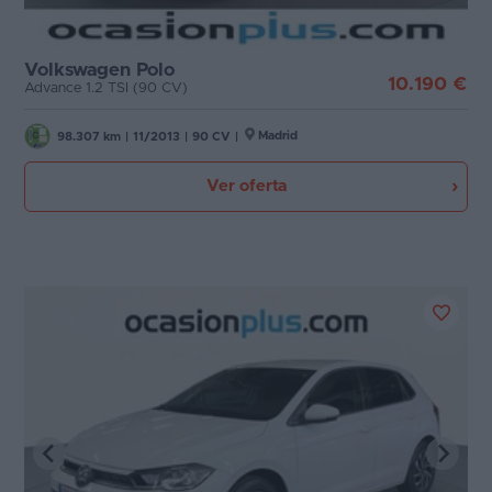
Volkswagen Polo
10.190 €
Advance 1.2 TSI (90 CV)
Madrid
98.307 km
|
11/2013
|
90 CV
|
Ver oferta