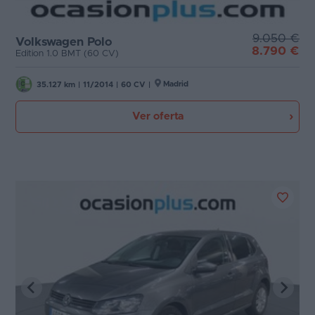
9.050 €
Volkswagen Polo
8.790 €
Edition 1.0 BMT (60 CV)
Madrid
35.127 km
|
11/2014
|
60 CV
|
Ver oferta