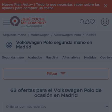
Nuevo Plan Auto+ | Todo lo que necesitas saber sobre las
ayudas para comprar un coche
Toggle navigation
Iniciar
sesión
Segunda mano
/
Volkswagen
/
Volkswagen Polo
/
Madrid
Volkswagen Polo segunda mano en
Madrid
Inicio
Segunda mano
Acabados
Gasolina
Alternativas
Medidas
Opinion
Coches
nuevos
Tu presupuesto
Filtrar
Renting
Suscripción
63 ofertas para el Volkswagen Polo de
ocasión en Madrid
Stock
Kilómetros
KM
0