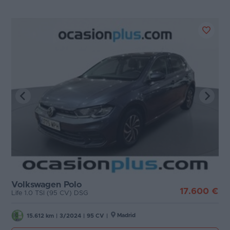
Volkswagen Polo
17.600 €
Life 1.0 TSI (95 CV) DSG
Madrid
15.612 km
|
3/2024
|
95 CV
|