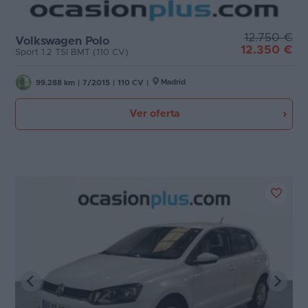
12.750 €
Volkswagen Polo
12.350 €
Sport 1.2 TSI BMT (110 CV)
Madrid
99.288 km
|
7/2015
|
110 CV
|
Ver oferta