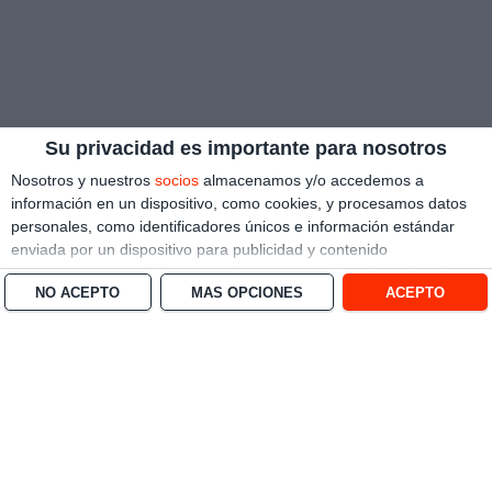
Su privacidad es importante para nosotros
Nosotros y nuestros
socios
almacenamos y/o accedemos a
información en un dispositivo, como cookies, y procesamos datos
personales, como identificadores únicos e información estándar
enviada por un dispositivo para publicidad y contenido
personalizado, medición de publicidad y contenido, investigación
NO ACEPTO
MÁS OPCIONES
ACEPTO
de audiencia y desarrollo de servicios.
Con su permiso, nosotros y
nuestros socios podemos utilizar datos de localización geográfica
precisa e identificación mediante las características de dispositivos.
Puede hacer clic para otorgarnos su consentimiento a nosotros y a
nuestros 1538 socios para que llevemos a cabo el procesamiento
previamente descrito. De forma alternativa, puede hacer clic para
denegar su consentimiento o acceder a información más detallada
y cambiar sus preferencias antes de otorgar su consentimiento.
Tenga en cuenta que algún procesamiento de sus datos