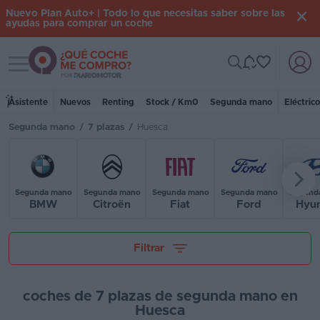
Nuevo Plan Auto+ | Todo lo que necesitas saber sobre las
ayudas para comprar un coche
Toggle navigation
Iniciar
sesión
Asistente
Nuevos
Renting
Stock / Km0
Segunda mano
Eléctric
Segunda mano
/
7 plazas
/
Huesca
Inicio
Coches
nuevos
Segunda mano
Segunda mano
Segunda mano
Segunda mano
Segund
BMW
Citroën
Fiat
Ford
Hyu
Renting
Tu presupuesto
Suscripción
Filtrar
Stock
KM
coches de 7 plazas de segunda mano en
Huesca
0