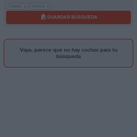
Kilómetros
7 plazas
Huesca
Segunda
mano
GUARDAR BÚSQUEDA
Eléctricos
Marca y modelo
Híbridos
Vaya, parece que no hay coches para tu
Ofertas
búsqueda
Asistente
Foro
Año de fabricación
de
opiniones
Guías
de
Provincia
compra
Comparador