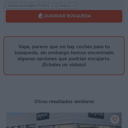
Kilómetros
Híbrido enchufable (PHEV)
Huesca
Segunda
mano
GUARDAR BÚSQUEDA
Eléctricos
Marca y modelo
Híbridos
Vaya, parece que no hay coches para tu
Ofertas
búsqueda, sin embargo hemos encontrado
algunas opciones que podrían encajarte.
Asistente
¡Échales un vistazo!
Foro
Año de fabricación
de
opiniones
Guías
Otros resultados similares
de
Provincia
compra
Comparador