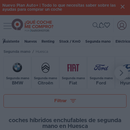
Nuevo Plan Auto+ | Todo lo que necesitas saber sobre las
ayudas para comprar un coche
Toggle navigation
Iniciar
sesión
Asistente
Nuevos
Renting
Stock / Km0
Segunda mano
Eléctric
Segunda mano
/
Huesca
Inicio
Coches
nuevos
Segunda mano
Segunda mano
Segunda mano
Segunda mano
Segund
BMW
Citroën
Fiat
Ford
Hyu
Renting
Tu presupuesto
Suscripción
Filtrar
Stock
KM
coches híbridos enchufables de segunda
mano en Huesca
0