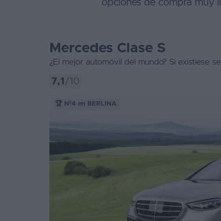
opciones de compra muy in
Segunda
mano
Mercedes Clase S
Eléctricos
¿El mejor automóvil del mundo? Si existiese s
Híbridos
7,1
/10
Ofertas
🏆 Nº4 en BERLINA
Asistente
Foro
de
opiniones
Guías
de
compra
Comparador