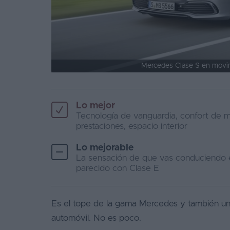
Favoritos
Concesionarios
Vender
Mercedes Clase S en movim
coche
Blog
Lo mejor
Tecnología de vanguardia, confort de m
Ventas
prestaciones, espacio interior
de
coches
Lo mejorable
2026
La sensación de que vas conduciendo e
parecido con Clase E
Es el tope de la gama Mercedes y también una 
automóvil. No es poco.