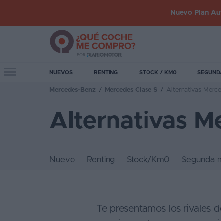
Nuevo Plan Aut
Iniciar
sesión
Toggle navigation
NUEVOS
RENTING
STOCK / KM0
SEGUND
Mercedes-Benz
/
Mercedes Clase S
/
Alternativas Merc
Inicio
Alternativas M
Coches
nuevos
Renting
Nuevo
Renting
Stock/Km0
Segunda 
Suscripción
Stock
KM
Te presentamos los rivales d
0