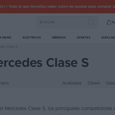
o+ | Todo lo que necesitas saber sobre las ayudas para comprar 
Tu
A MANO
ELÉCTRICOS
HÍBRIDOS
OFERTAS
GUÍAS D
edes Clase S
ercedes Clase S
mano
Acabados
Diesel
Gaso
el Mercedes Clase S, los principales competidores