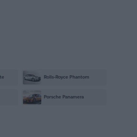
te
Rolls-Royce Phantom
Porsche Panamera