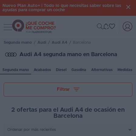
Nuevo Plan Auto+ | Todo lo que necesitas saber sobre las
ayudas para comprar un coche
Toggle navigation
Iniciar
sesión
Segunda mano
/
Audi
/
Audi A4
/
Barcelona
Audi A4 segunda mano en Barcelona
Inicio
Segunda mano
Acabados
Diesel
Gasolina
Alternativas
Medidas
Coches
nuevos
Tu presupuesto
Filtrar
Renting
Suscripción
2 ofertas para el Audi A4 de ocasión en
Barcelona
Stock
Kilómetros
KM
0