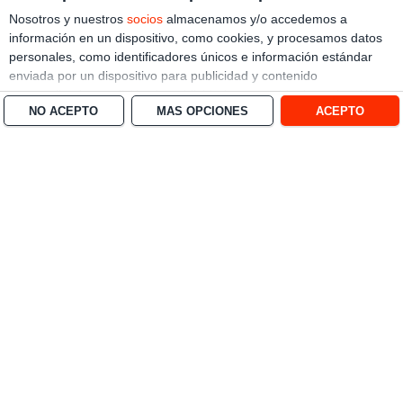
Nosotros y nuestros
socios
almacenamos y/o accedemos a
información en un dispositivo, como cookies, y procesamos datos
personales, como identificadores únicos e información estándar
enviada por un dispositivo para publicidad y contenido
personalizado, medición de publicidad y contenido, investigación
NO ACEPTO
MÁS OPCIONES
ACEPTO
de audiencia y desarrollo de servicios.
Con su permiso, nosotros y
nuestros socios podemos utilizar datos de localización geográfica
precisa e identificación mediante las características de dispositivos.
Puede hacer clic para otorgarnos su consentimiento a nosotros y a
nuestros 1538 socios para que llevemos a cabo el procesamiento
previamente descrito. De forma alternativa, puede hacer clic para
denegar su consentimiento o acceder a información más detallada
y cambiar sus preferencias antes de otorgar su consentimiento.
Tenga en cuenta que algún procesamiento de sus datos
personales puede no requerir de su consentimiento, pero usted
tiene el derecho de rechazar tal procesamiento. Sus preferencias
se aplicarán solo a este sitio web. Puede cambiar sus preferencias
o retirar su consentimiento en cualquier momento volviendo a este
sitio y haciendo clic en el botón "Privacidad" en la parte inferior de
la página web.