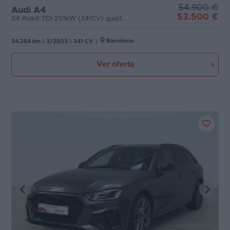
54.900 €
Audi A4
53.500 €
Favoritos
S4 Avant TDI 251kW (341CV) quattro tipt
Puertas
Concesionarios
Barcelona
34.254 km
|
3/2023
|
341 CV
|
Carrocería
Vender
Ver oferta
coche
Plazas
Blog
Potencia
Ventas
de
coches
2026