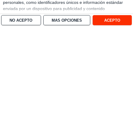
personales, como identificadores únicos e información estándar
enviada por un dispositivo para publicidad y contenido
personalizado, medición de publicidad y contenido, investigación
NO ACEPTO
MÁS OPCIONES
ACEPTO
de audiencia y desarrollo de servicios.
Con su permiso, nosotros y
nuestros socios podemos utilizar datos de localización geográfica
precisa e identificación mediante las características de dispositivos.
Puede hacer clic para otorgarnos su consentimiento a nosotros y a
nuestros 1538 socios para que llevemos a cabo el procesamiento
previamente descrito. De forma alternativa, puede hacer clic para
denegar su consentimiento o acceder a información más detallada
y cambiar sus preferencias antes de otorgar su consentimiento.
Tenga en cuenta que algún procesamiento de sus datos
personales puede no requerir de su consentimiento, pero usted
tiene el derecho de rechazar tal procesamiento. Sus preferencias
se aplicarán solo a este sitio web. Puede cambiar sus preferencias
o retirar su consentimiento en cualquier momento volviendo a este
sitio y haciendo clic en el botón "Privacidad" en la parte inferior de
la página web.