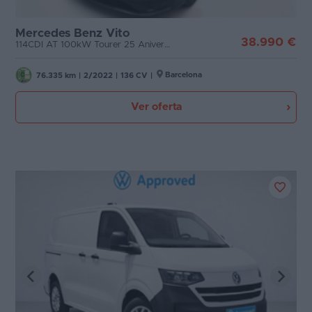
Mercedes Benz Vito
38.990 €
114CDI AT 100kW Tourer 25 Aniversa Comp.
Barcelona
76.335 km
|
2/2022
|
136 CV
|
Ver oferta