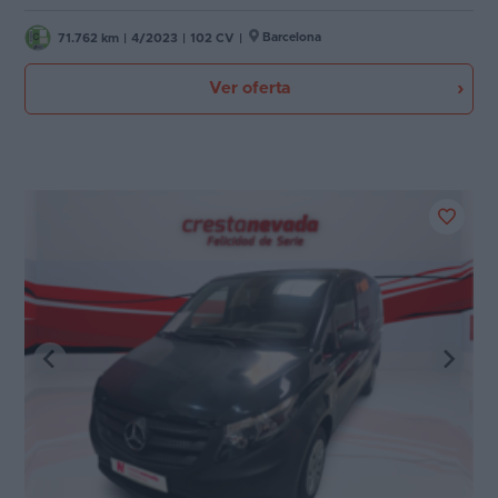
Barcelona
71.762 km
|
4/2023
|
102 CV
|
Ver oferta