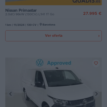
Motor
Favoritos
Nissan Primastar
27.995 €
2.0dCi 96kW (130CV) L1H1 1T Go
Concesionarios
Tecnología de hibridación
Barcelona
1 km
|
11/2024
|
130 CV
|
Vender
Etiqueta medioambiental
coche
Ver oferta
Blog
Cambio
Ventas
de
Puertas
coches
2026
Carrocería
1
Plazas
Potencia