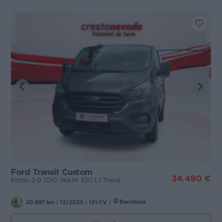
Ford Transit Custom
34.490 €
Kombi 2.0 TDCI 96kW 320 L1 Trend
Barcelona
30.897 km
|
12/2023
|
131 CV
|