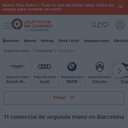
Nuevo Plan Auto+ | Todo lo que necesitas saber sobre las
ayudas para comprar un coche
Toggle navigation
Iniciar
sesión
Asistente
Nuevos
Renting
Stock / Km0
Segunda mano
Eléctric
Segunda mano
/
Comercial
/
Barcelona
Inicio
Coches
nuevos
Segunda mano
Segunda mano
Segunda mano
Segunda mano
Segund
Aston Martin
Audi
BMW
Citroën
Cu
Renting
Tu presupuesto
Filtrar
Suscripción
Stock
11 comercial de segunda mano en Barcelona
KM
0
Kilómetros