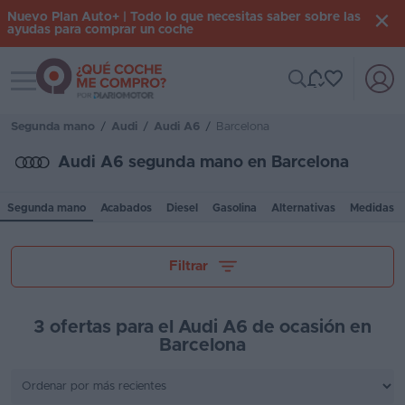
Nuevo Plan Auto+ | Todo lo que necesitas saber sobre las
ayudas para comprar un coche
Toggle navigation
Iniciar
sesión
Segunda mano
/
Audi
/
Audi A6
/
Barcelona
Audi A6 segunda mano en Barcelona
Inicio
Segunda mano
Acabados
Diesel
Gasolina
Alternativas
Medidas
Coches
nuevos
Tu presupuesto
Filtrar
Renting
Suscripción
3 ofertas para el Audi A6 de ocasión en
Barcelona
Stock
Kilómetros
KM
0