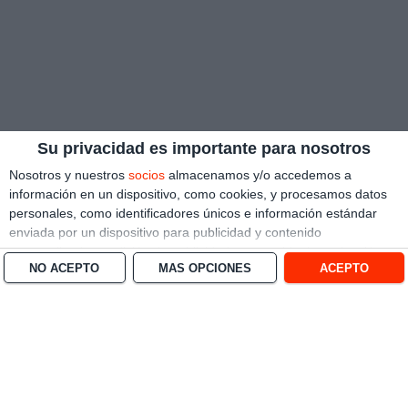
Su privacidad es importante para nosotros
Nosotros y nuestros
socios
almacenamos y/o accedemos a
información en un dispositivo, como cookies, y procesamos datos
personales, como identificadores únicos e información estándar
enviada por un dispositivo para publicidad y contenido
personalizado, medición de publicidad y contenido, investigación
NO ACEPTO
MÁS OPCIONES
ACEPTO
de audiencia y desarrollo de servicios.
Con su permiso, nosotros y
nuestros socios podemos utilizar datos de localización geográfica
precisa e identificación mediante las características de dispositivos.
Puede hacer clic para otorgarnos su consentimiento a nosotros y a
nuestros 1538 socios para que llevemos a cabo el procesamiento
previamente descrito. De forma alternativa, puede hacer clic para
denegar su consentimiento o acceder a información más detallada
y cambiar sus preferencias antes de otorgar su consentimiento.