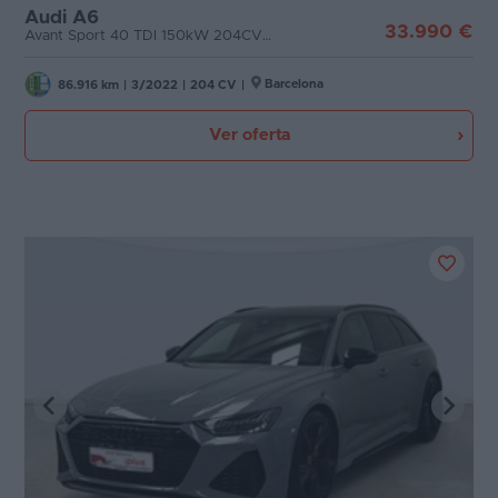
Audi A6
33.990 €
Avant Sport 40 TDI 150kW 204CV S tron.
Favoritos
Puertas
Concesionarios
Barcelona
86.916 km
|
3/2022
|
204 CV
|
Carrocería
Vender
Ver oferta
coche
Plazas
Blog
Potencia
Ventas
de
coches
2026