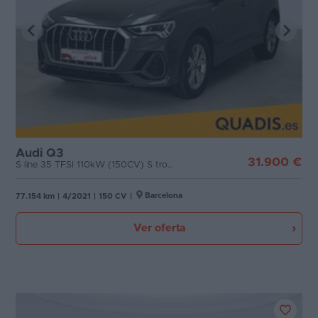
Audi Q3
31.900 €
S line 35 TFSI 110kW (150CV) S tronic
Barcelona
77.154 km
|
4/2021
|
150 CV
|
Ver oferta