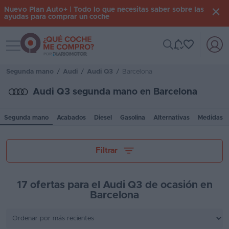
Nuevo Plan Auto+ | Todo lo que necesitas saber sobre las
ayudas para comprar un coche
Toggle navigation
Iniciar
sesión
Segunda mano
/
Audi
/
Audi Q3
/
Barcelona
Audi Q3 segunda mano en Barcelona
Inicio
Segunda mano
Acabados
Diesel
Gasolina
Alternativas
Medidas
Coches
nuevos
Tu presupuesto
Filtrar
Renting
Suscripción
17 ofertas para el Audi Q3 de ocasión en
Barcelona
Stock
Kilómetros
KM
0