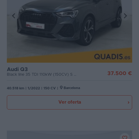
Audi Q3
37.500 €
Black line 35 TDI 110kW (150CV) S tronic
Barcelona
40.518 km
|
1/2022
|
150 CV
|
Ver oferta