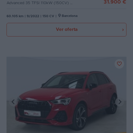
31.900 €
Advanced 35 TFSI 110kW (150CV) S tronic
Barcelona
60.105 km
|
9/2022
|
150 CV
|
Ver oferta