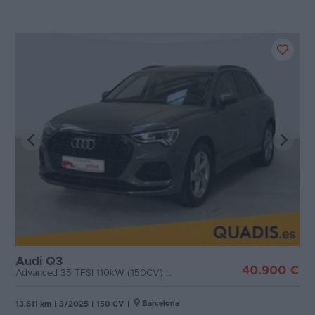
Audi Q3
40.900 €
Advanced 35 TFSI 110kW (150CV) S tronic
Barcelona
13.611 km
|
3/2025
|
150 CV
|