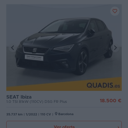
SEAT Ibiza
18.500 €
1.0 TSI 81kW (110CV) DSG FR Plus
Barcelona
35.737 km
|
1/2022
|
110 CV
|
Ver oferta