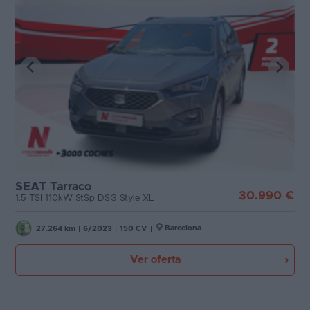
SEAT Tarraco
30.990 €
1.5 TSI 110kW StSp DSG Style XL
Barcelona
27.264 km
|
6/2023
|
150 CV
|
Ver oferta