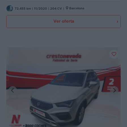
Barcelona
72.455 km
|
11/2020
|
204 CV
|
Ver oferta