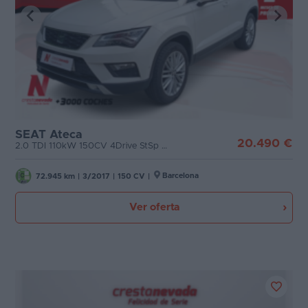
SEAT Ateca
20.490 €
2.0 TDI 110kW 150CV 4Drive StSp Xcel
Barcelona
72.945 km
|
3/2017
|
150 CV
|
Ver oferta