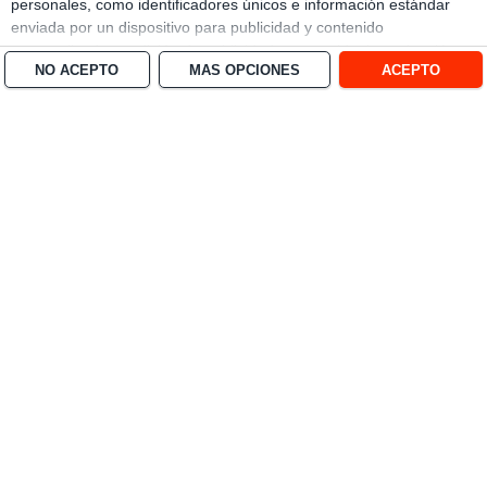
personales, como identificadores únicos e información estándar
enviada por un dispositivo para publicidad y contenido
personalizado, medición de publicidad y contenido, investigación
NO ACEPTO
MÁS OPCIONES
ACEPTO
de audiencia y desarrollo de servicios.
Con su permiso, nosotros y
nuestros socios podemos utilizar datos de localización geográfica
precisa e identificación mediante las características de dispositivos.
Puede hacer clic para otorgarnos su consentimiento a nosotros y a
nuestros 1538 socios para que llevemos a cabo el procesamiento
previamente descrito. De forma alternativa, puede hacer clic para
denegar su consentimiento o acceder a información más detallada
y cambiar sus preferencias antes de otorgar su consentimiento.
Tenga en cuenta que algún procesamiento de sus datos
personales puede no requerir de su consentimiento, pero usted
tiene el derecho de rechazar tal procesamiento. Sus preferencias
se aplicarán solo a este sitio web. Puede cambiar sus preferencias
o retirar su consentimiento en cualquier momento volviendo a este
sitio y haciendo clic en el botón "Privacidad" en la parte inferior de
la página web.