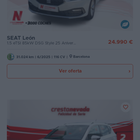
Favoritos
Etiqueta medioambiental
Concesionarios
Cambio
Vender
SEAT León
24.990 €
1.5 eTSI 85kW DSG Style 25 Aniversario
coche
Puertas
Blog
Barcelona
31.024 km
|
6/2025
|
116 CV
|
Carrocería
Ventas
Ver oferta
de
Plazas
coches
2026
Potencia