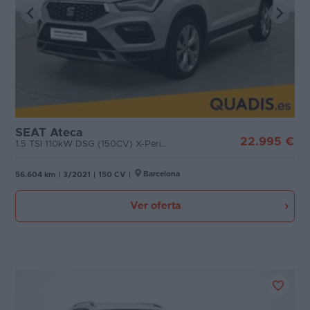
SEAT Ateca
22.995 €
1.5 TSI 110kW DSG (150CV) X-Perience
Barcelona
56.604 km
|
3/2021
|
150 CV
|
Ver oferta