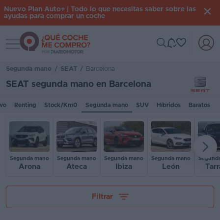
Nuevo Plan Auto+ | Todo lo que necesitas saber sobre las
ayudas para comprar un coche
Toggle navigation
Iniciar
sesión
Segunda mano
/
SEAT
/
Barcelona
SEAT segunda mano en Barcelona
Inicio
vo
Renting
Stock/Km0
Segunda mano
SUV
Híbridos
Baratos
Coches
nuevos
Renting
Segunda mano
Segunda mano
Segunda mano
Segunda mano
Segund
Arona
Ateca
Ibiza
León
Tarr
Suscripción
Stock
Tu presupuesto
Filtrar
KM
0