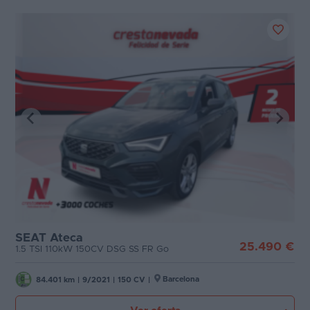
SEAT Ateca
25.490 €
1.5 TSI 110kW 150CV DSG SS FR Go
Barcelona
84.401 km
|
9/2021
|
150 CV
|