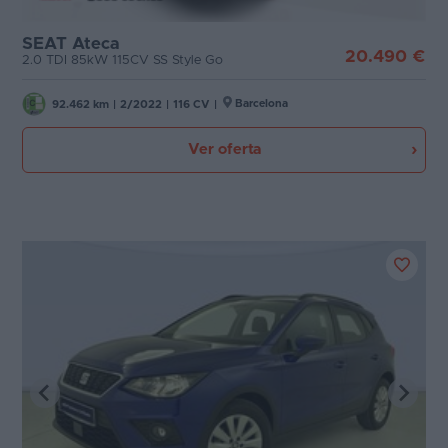
SEAT Ateca
20.490 €
2.0 TDI 85kW 115CV SS Style Go
Barcelona
92.462 km
|
2/2022
|
116 CV
|
Ver oferta