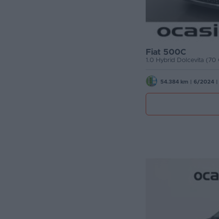
Fiat 500C
1.0 Hybrid Dolcevita (70
54.384 km
|
6/2024
|