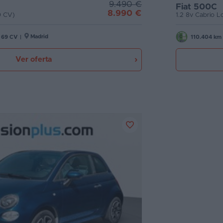
9.490 €
Fiat 500C
8.990 €
9 CV)
1.2 8v Cabrio 
Madrid
69 CV
|
110.404 km
Ver oferta