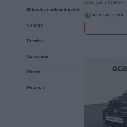
1.2 8v Cabrio S (69 CV)
Etiqueta medioambiental
Favoritos
87.399 km
|
2/2020
|
Concesionarios
Cambio
Vender
coche
Puertas
Blog
Carrocería
Ventas
de
Plazas
coches
2026
Potencia