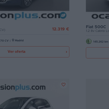
Fiat 500C
12.319 €
 CV)
1.2 8v Cabrio 
Madrid
70 CV
|
145.262 km
Ver oferta