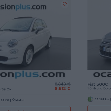
8.843 €
Fiat 500C
8.612 €
1.0 Hybrid Dolc
o (69 CV)
28.267 km
|
Madrid
69 CV
|