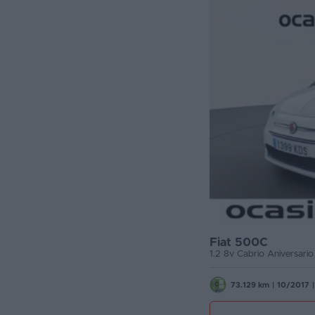
Fiat 500C
1.2 8v Cabrio Aniversari
73.129 km
|
10/2017
|