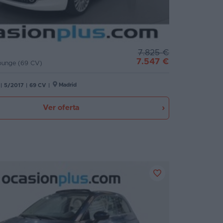
7.825 €
7.547 €
Lounge (69 CV)
Madrid
|
5/2017
|
69 CV
|
Ver oferta