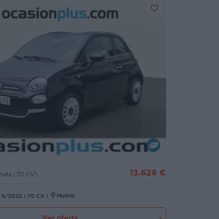
13.628 €
evita (70 CV)
Madrid
6/2022
|
70 CV
|
Ver oferta