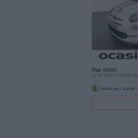
Fiat 500C
1.2 8v Cabrio Lounge (6
99.340 km
|
3/2016
|