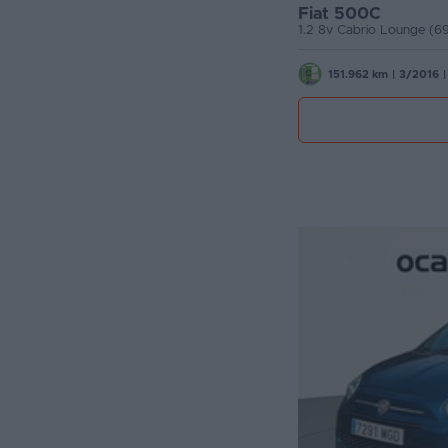
Fiat 500C
1.2 8v Cabrio Lounge (6
151.962 km
|
3/2016
|