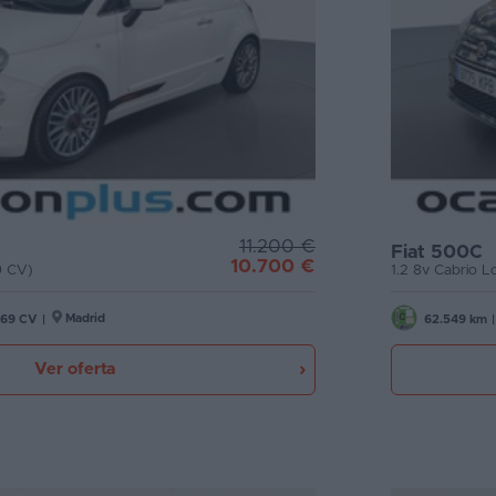
11.200 €
Fiat 500C
10.700 €
9 CV)
1.2 8v Cabrio 
Madrid
69 CV
|
62.549 km
|
Ver oferta