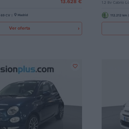
13.628 €
1.2 8v Cabrio 
Madrid
69 CV
|
112.212 km
|
Ver oferta