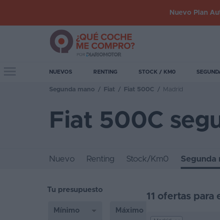
Nuevo Plan Aut
Iniciar
sesión
Toggle navigation
NUEVOS
RENTING
STOCK / KM0
SEGUND
Segunda mano
/
Fiat
/
Fiat 500C
/
Madrid
Inicio
Fiat 500C seg
Coches
nuevos
Renting
Nuevo
Renting
Stock/Km0
Segunda
Suscripción
Tu presupuesto
Stock
11 ofertas para
KM
0