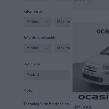
Madrid
Segunda
Kilómetros
mano
Eléctricos
Híbridos
Año de fabricación
Ofertas
Asistente
Foro
Provincia
de
opiniones
Guías
Motor
de
compra
Tecnología de hibridación
Fiat 500C
Comparador