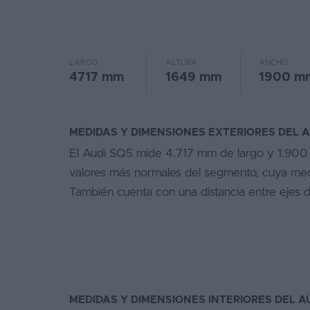
Favoritos
Concesionarios
LARGO
ALTURA
ANCHO
4717 mm
1649 mm
1900 m
Vender
coche
Blog
MEDIDAS Y DIMENSIONES EXTERIORES DEL A
El Audi SQ5 mide 4.717 mm de largo y 1.900 
Ventas
valores más normales del segmento, cuya medi
de
coches
También cuenta con una distancia entre ejes
2026
MEDIDAS Y DIMENSIONES INTERIORES DEL A