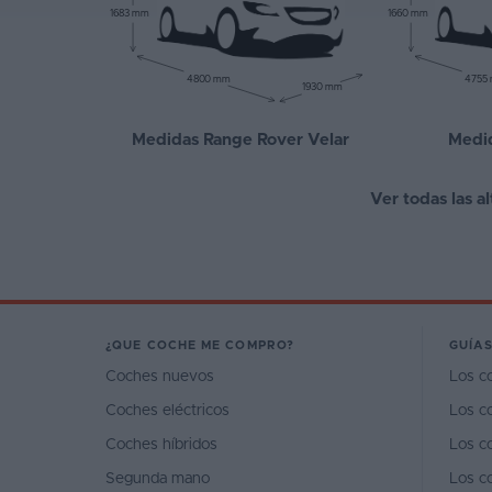
1683 mm
1660 mm
4800 mm
4755
1930 mm
Medidas Range Rover Velar
Medi
Ver todas las a
¿QUE COCHE ME COMPRO?
GUÍAS
Coches nuevos
Los c
Coches eléctricos
Los c
Coches híbridos
Los c
Segunda mano
Los c