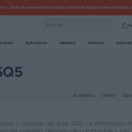
o+ | Todo lo que necesitas saber sobre las ayudas para comprar 
Tu
A MANO
ELÉCTRICOS
HÍBRIDOS
OFERTAS
GUÍAS D
SQ5
Acabados
Diesel
Gaso
iones y medidas del Audi SQ5. La información 
ad del maletero, depósito de combustible y mu