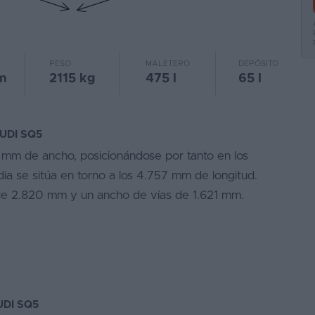
PESO
MALETERO
DEPÓSITO
m
2115 kg
475 l
65 l
UDI SQ5
mm de ancho, posicionándose por tanto en los
a se sitúa en torno a los 4.757 mm de longitud.
 de 2.820 mm y un ancho de vías de 1.621 mm.
UDI SQ5