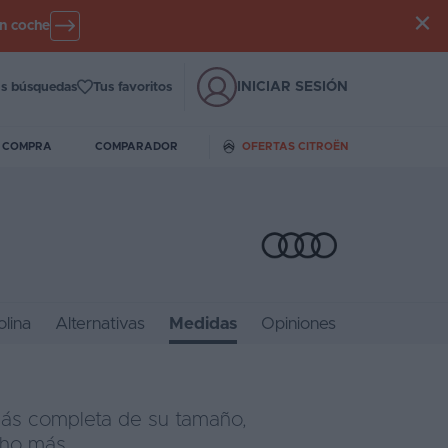
un coche
INICIAR SESIÓN
s búsquedas
Tus favoritos
E COMPRA
COMPARADOR
OFERTAS CITROËN
lina
Alternativas
Medidas
Opiniones
más completa de su tamaño,
cho más.