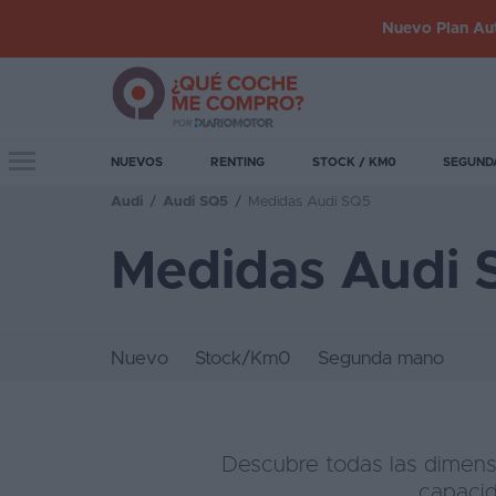
Nuevo Plan Aut
Iniciar
sesión
Toggle navigation
NUEVOS
RENTING
STOCK / KM0
SEGUND
Audi
/
Audi SQ5
/
Medidas Audi SQ5
Inicio
Medidas Audi 
Coches
nuevos
Renting
Nuevo
Stock/Km0
Segunda mano
Suscripción
Stock
KM
Descubre todas las dimens
0
capacid