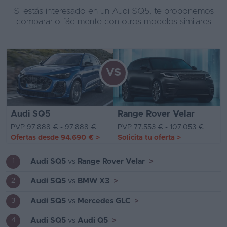
Si estás interesado en un Audi SQ5, te proponemos
compararlo fácilmente con otros modelos similares
VS
Audi SQ5
Range Rover Velar
PVP 97.888 € - 97.888 €
PVP 77.553 € - 107.053 €
Ofertas desde
94.690 €
>
Solicita tu oferta
>
Audi SQ5
vs
Range Rover Velar
>
1
Audi SQ5
vs
BMW X3
>
2
Audi SQ5
vs
Mercedes GLC
>
3
Audi SQ5
vs
Audi Q5
>
4