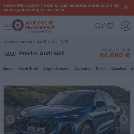
Nuevo Plan Auto+ | Todo lo que necesitas saber sobre las
ayudas para comprar un coche
Toggle navigation
Iniciar
sesión
Coches nuevos
/
Audi
/
Audi SQ5
Ahorra 3.198 €
Precios Audi SQ5
94.690 €
Inicio
Nuevo
Stock/Km0
Segunda mano
Acabados
Diesel
Gasolina
A
Coches
nuevos
Renting
Suscripción
Stock
KM
0