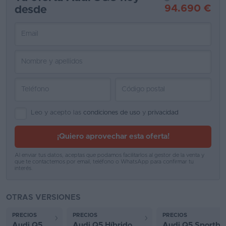
94.690 €
desde
Favoritos
Concesionarios
Vender
coche
Blog
Ventas
Leo y acepto las
condiciones de uso
y
privacidad
de
¡Quiero aprovechar esta oferta!
coches
2026
Al enviar tus datos, aceptas que podamos facilitarlos al gestor de la venta y
que te contactemos por email, teléfono o WhatsApp para confirmar tu
interés.
OTRAS VERSIONES
PRECIOS
PRECIOS
PRECIOS
Audi Q5
Audi Q5 Híbrido
Audi Q5 Sportba