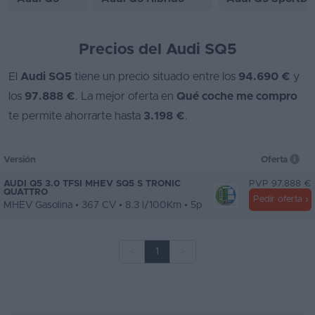
Precios del Audi SQ5
El
Audi SQ5
tiene un precio situado entre los
94.690 €
y
los
97.888 €
. La mejor oferta en
Qué coche me compro
te permite ahorrarte hasta
3.198 €
.
Versión
Oferta
AUDI Q5 3.0 TFSI MHEV SQ5 S TRONIC
PVP 97.888 €
QUATTRO
Pedir oferta
MHEV Gasolina • 367 CV • 8.3 l/100Km • 5p
<
1
>