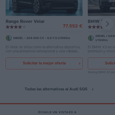
Range Rover Velar
BMW X3
77.552 €
DIESEL
/
GAS
DIESEL
•
204-300 CV
•
6.5-7.5 l/100Km
l/100Km
El Velar se sitúa como la alternativa deportiva,
El BMW X3 es un
con una presencia sensacional y una calidad
premium y cinco 
intachable. Complementa a la perfección a los
y el Mercedes GL
más clásicos Range Rover y Range Rover
trasera o total,
Solicitar la mejor oferta
Solic
Sport, contando también con tecnología
y gasolina con h
microhíbrida MHEV.
Renting BMW X3
de
Todas las alternativas al Audi SQ5
ÉCHALE UN VISTAZO A