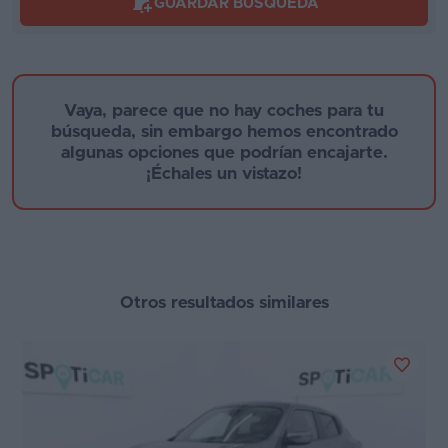
GUARDAR BÚSQUEDA
Segunda
mano
Año de fabricación
Eléctricos
Vaya, parece que no hay coches para tu
búsqueda, sin embargo hemos encontrado
Híbridos
algunas opciones que podrían encajarte.
Provincia
¡Échales un vistazo!
Ofertas
Asistente
Foro
Motor
de
Otros resultados similares
opiniones
Tecnología de hibridación
Guías
de
Etiqueta medioambiental
compra
Cambio
Comparador