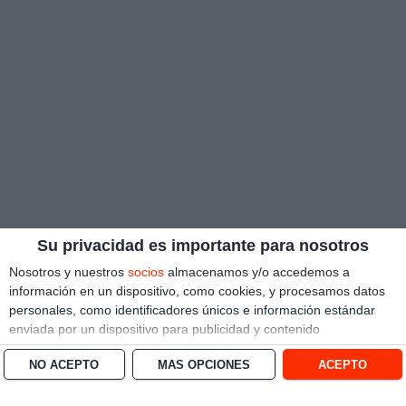
Su privacidad es importante para nosotros
Nosotros y nuestros
socios
almacenamos y/o accedemos a
información en un dispositivo, como cookies, y procesamos datos
personales, como identificadores únicos e información estándar
enviada por un dispositivo para publicidad y contenido
personalizado, medición de publicidad y contenido, investigación
NO ACEPTO
MÁS OPCIONES
ACEPTO
de audiencia y desarrollo de servicios.
Con su permiso, nosotros y
nuestros socios podemos utilizar datos de localización geográfica
precisa e identificación mediante las características de dispositivos.