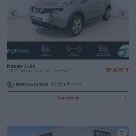
Favoritos
Puertas
Concesionarios
Carrocería
Vender
coche
Plazas
Blog
Potencia
Nissan Juke
Ventas
16.400 €
G E6D-Temp 83 kW(112 CV) 5M/T N-CONNECTA
de
coches
Sevilla
89.801 km
|
2/2019
|
112 CV
|
2026
Ver oferta