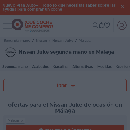
Nuevo Plan Auto+ | Todo lo que necesitas saber sobre las
ayudas para comprar un coche
Toggle navigation
Iniciar
sesión
Segunda mano
/
Nissan
/
Nissan Juke
/
Málaga
Nissan Juke segunda mano en Málaga
Inicio
Segunda mano
Acabados
Gasolina
Alternativas
Medidas
Opinion
Coches
nuevos
Tu presupuesto
Filtrar
Renting
Suscripción
ofertas para el Nissan Juke de ocasión en
Málaga
Stock
Kilómetros
KM
Málaga
0