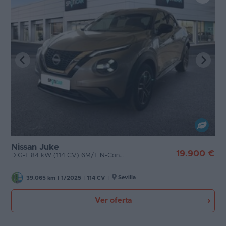
Nissan Juke
19.900 €
DIG-T 84 kW (114 CV) 6M/T N-Connecta
Sevilla
39.065 km
|
1/2025
|
114 CV
|
Ver oferta