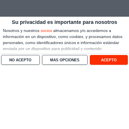
Su privacidad es importante para nosotros
Nosotros y nuestros
socios
almacenamos y/o accedemos a
información en un dispositivo, como cookies, y procesamos datos
personales, como identificadores únicos e información estándar
enviada por un dispositivo para publicidad y contenido
personalizado, medición de publicidad y contenido, investigación
NO ACEPTO
MÁS OPCIONES
ACEPTO
de audiencia y desarrollo de servicios.
Con su permiso, nosotros y
nuestros socios podemos utilizar datos de localización geográfica
precisa e identificación mediante las características de dispositivos.
Puede hacer clic para otorgarnos su consentimiento a nosotros y a
nuestros 1538 socios para que llevemos a cabo el procesamiento
previamente descrito. De forma alternativa, puede hacer clic para
denegar su consentimiento o acceder a información más detallada
y cambiar sus preferencias antes de otorgar su consentimiento.
Tenga en cuenta que algún procesamiento de sus datos
personales puede no requerir de su consentimiento, pero usted
tiene el derecho de rechazar tal procesamiento. Sus preferencias
se aplicarán solo a este sitio web. Puede cambiar sus preferencias