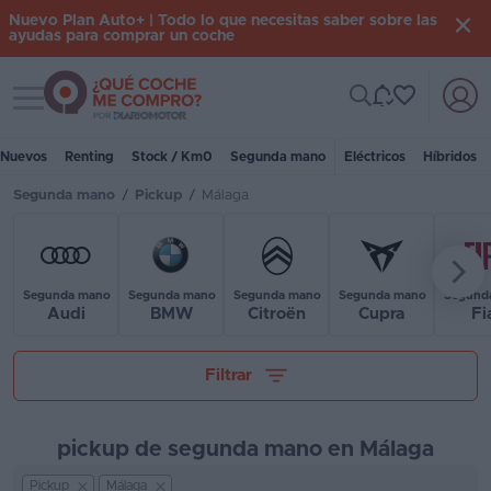
Nuevo Plan Auto+ | Todo lo que necesitas saber sobre las
ayudas para comprar un coche
Toggle navigation
Iniciar
sesión
Nuevos
Renting
Stock / Km0
Segunda mano
Eléctricos
Híbridos
Segunda mano
/
Pickup
/
Málaga
Inicio
Coches
nuevos
Segunda mano
Segunda mano
Segunda mano
Segunda mano
Segund
Audi
BMW
Citroën
Cupra
Fi
Renting
Tu presupuesto
Filtrar
Suscripción
Stock
pickup de segunda mano en Málaga
KM
0
Pickup
Málaga
Kilómetros