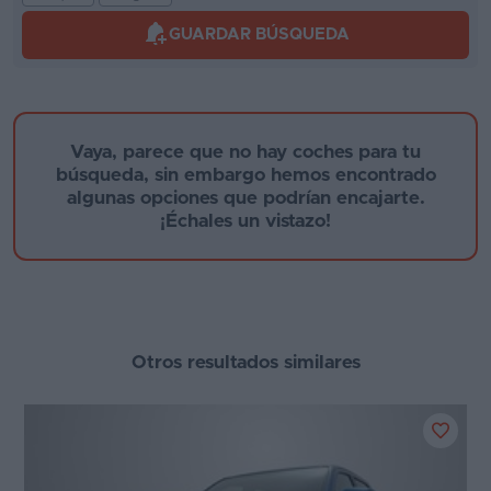
Segunda
GUARDAR BÚSQUEDA
mano
Eléctricos
Marca y modelo
Híbridos
Vaya, parece que no hay coches para tu
búsqueda, sin embargo hemos encontrado
Ofertas
algunas opciones que podrían encajarte.
¡Échales un vistazo!
Asistente
Foro
Año de fabricación
de
opiniones
Otros resultados similares
Guías
Provincia
de
compra
Comparador