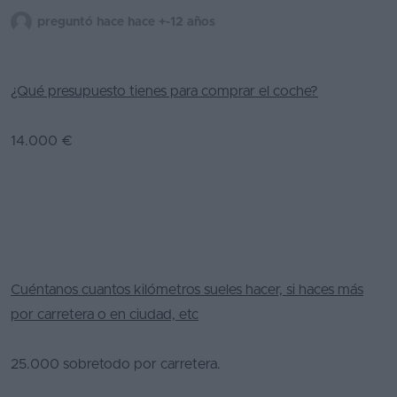
preguntó hace hace +-12 años
Segunda
mano
Eléctricos
¿Qué presupuesto tienes para comprar el coche?
Híbridos
14.000 €
Ofertas
Asistente
Foro
de
opiniones
Cuéntanos cuantos kilómetros sueles hacer, si haces más
Guías
por carretera o en ciudad, etc
de
compra
25.000 sobretodo por carretera.
Comparador