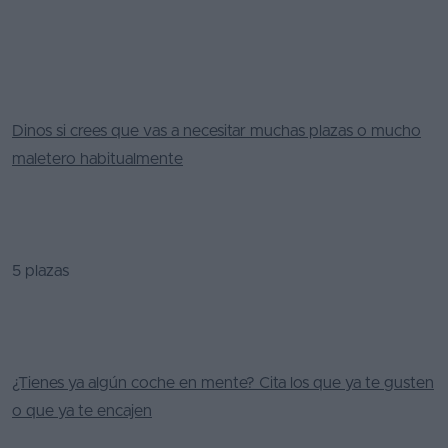
Favoritos
Concesionarios
Vender
Dinos si crees que vas a necesitar muchas plazas o mucho
coche
maletero habitualmente
Blog
Ventas
de
5 plazas
coches
2026
¿Tienes ya algún coche en mente? Cita los que ya te gusten
o que ya te encajen