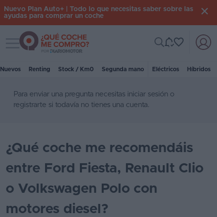
Nuevo Plan Auto+ | Todo lo que necesitas saber sobre las
ayudas para comprar un coche
Toggle navigation
Iniciar
sesión
Nuevos
Renting
Stock / Km0
Segunda mano
Eléctricos
Híbridos
Para enviar una pregunta necesitas
iniciar sesión
o
Inicio
registrarte
si todavía no tienes una cuenta.
Coches
nuevos
¿Qué coche me recomendáis
Renting
entre Ford Fiesta, Renault Clio
Suscripción
o Volkswagen Polo con
Stock
KM
motores diesel?
0