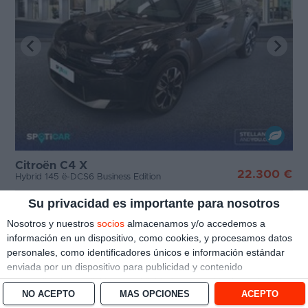
Citroën C4 X
22.300 €
Hybrid 145 ë-DCS6 Business Edition
Su privacidad es importante para nosotros
Sevilla
7.225 km
|
10/2025
|
145 CV
|
Nosotros y nuestros
socios
almacenamos y/o accedemos a
información en un dispositivo, como cookies, y procesamos datos
Ver oferta
personales, como identificadores únicos e información estándar
enviada por un dispositivo para publicidad y contenido
personalizado, medición de publicidad y contenido, investigación
NO ACEPTO
MÁS OPCIONES
ACEPTO
de audiencia y desarrollo de servicios.
Con su permiso, nosotros y