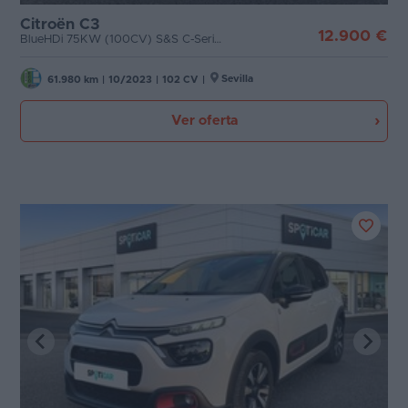
Citroën C3
12.900 €
BlueHDi 75KW (100CV) S&S C-Series
Sevilla
61.980 km
|
10/2023
|
102 CV
|
Ver oferta