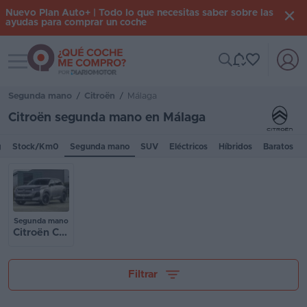
Nuevo Plan Auto+ | Todo lo que necesitas saber sobre las
ayudas para comprar un coche
Toggle navigation
Iniciar
sesión
Segunda mano
/
Citroën
/
Málaga
Citroën segunda mano en Málaga
Inicio
g
Stock/Km0
Segunda mano
SUV
Eléctricos
Híbridos
Baratos
Coches
nuevos
Renting
Segunda mano
Citroën C5 Aircross
Suscripción
Stock
Tu presupuesto
Filtrar
KM
0