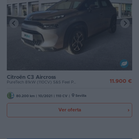
Citroën C3 Aircross
11.900 €
PureTech 81kW (110CV) S&S Feel Pack
Sevilla
80.200 km
|
10/2021
|
110 CV
|
Ver oferta