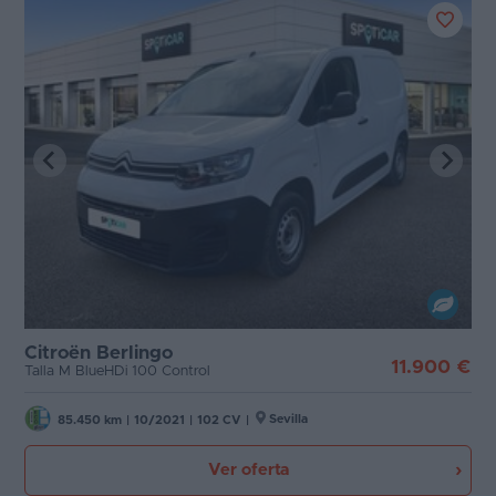
Citroën Berlingo
11.900 €
Talla M BlueHDi 100 Control
Sevilla
85.450 km
|
10/2021
|
102 CV
|
Ver oferta