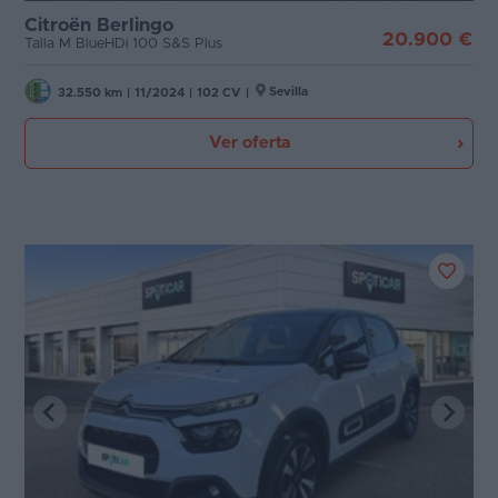
Citroën Berlingo
20.900 €
Talla M BlueHDi 100 S&S Plus
Sevilla
32.550 km
|
11/2024
|
102 CV
|
Ver oferta