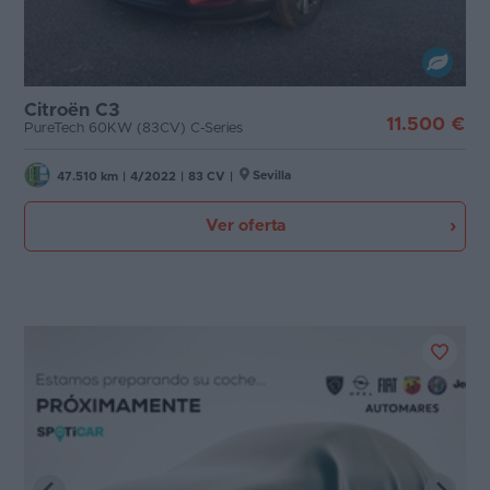
Citroën C3
11.500 €
PureTech 60KW (83CV) C-Series
Sevilla
47.510 km
|
4/2022
|
83 CV
|
Ver oferta