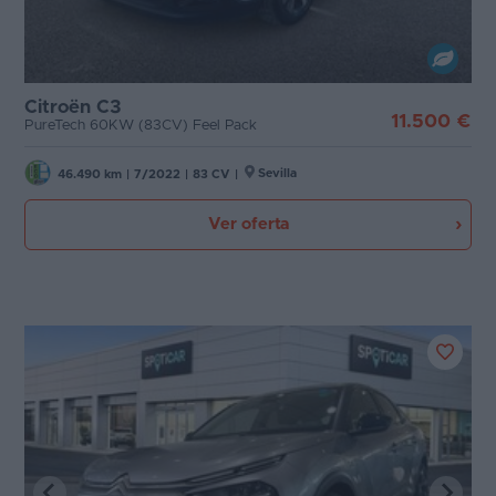
Citroën C3
11.500 €
PureTech 60KW (83CV) Feel Pack
Sevilla
46.490 km
|
7/2022
|
83 CV
|
Ver oferta