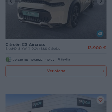
Citroën C3 Aircross
13.900 €
BlueHDi 81kW (110CV) S&S C-Series
Sevilla
70.630 km
|
10/2022
|
110 CV
|
Ver oferta