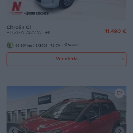
Citroën C1
11.490 €
VTi 53kW 72CV SS Feel
Sevilla
68.901 km
|
8/2021
|
72 CV
|
Ver oferta