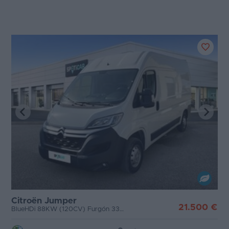
Citroën Jumper
21.500 €
BlueHDi 88KW (120CV) Furgón 33L2H2 -