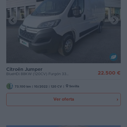
Citroën Jumper
22.500 €
BlueHDi 88KW (120CV) Furgón 33L2H2 -
Sevilla
73.100 km
|
10/2022
|
120 CV
|
Ver oferta