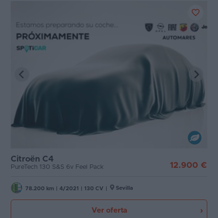
Citroën C4
12.900 €
PureTech 130 S&S 6v Feel Pack
Sevilla
78.200 km
|
4/2021
|
130 CV
|
Ver oferta