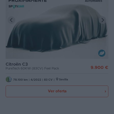
Citroën C3
9.900 €
PureTech 60KW (83CV) Feel Pack
Sevilla
78.100 km
|
4/2022
|
83 CV
|
Ver oferta