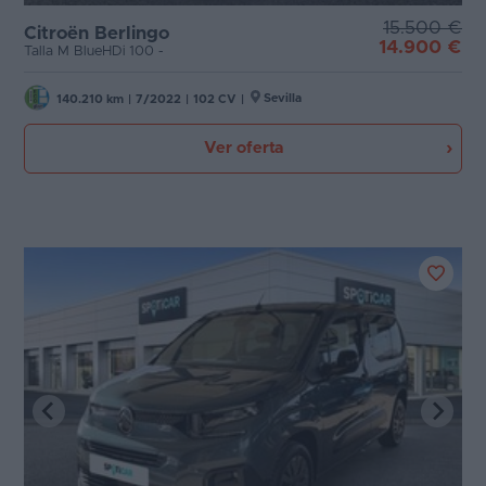
15.500 €
Citroën Berlingo
14.900 €
Talla M BlueHDi 100 -
Sevilla
140.210 km
|
7/2022
|
102 CV
|
Ver oferta