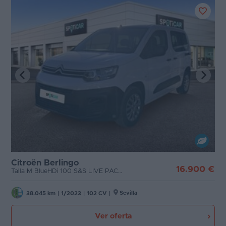
Citroën Berlingo
16.900 €
Talla M BlueHDi 100 S&S LIVE PACK BUSINE Live Pack Business
Sevilla
38.045 km
|
1/2023
|
102 CV
|
Ver oferta