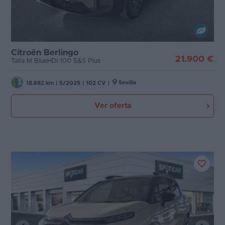
Citroën Berlingo
21.900 €
Talla M BlueHDi 100 S&S Plus
Sevilla
18.692 km
|
5/2025
|
102 CV
|
Ver oferta