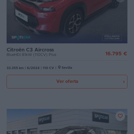
Citroën C3 Aircross
16.795 €
BlueHDi 81kW (110CV) Plus
Sevilla
33.355 km
|
6/2024
|
110 CV
|
Ver oferta