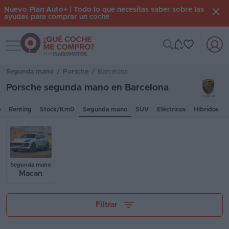
Nuevo Plan Auto+ | Todo lo que necesitas saber sobre las
ayudas para comprar un coche
Toggle navigation
Iniciar
sesión
Segunda mano
/
Porsche
/
Barcelona
Porsche segunda mano en Barcelona
Inicio
o
Renting
Stock/Km0
Segunda mano
SUV
Eléctricos
Híbridos
Coches
nuevos
Renting
Segunda mano
Macan
Suscripción
Stock
Tu presupuesto
Filtrar
KM
0