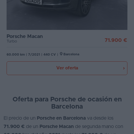
Favoritos
Etiqueta medioambiental
Concesionarios
Cambio
Vender
Porsche Macan
71.900 €
Turbo
coche
Puertas
Barcelona
Blog
60.000 km
|
7/2021
|
440 CV
|
Carrocería
Ventas
Ver oferta
de
Plazas
coches
2026
Potencia
Oferta para Porsche de ocasión en
Barcelona
El precio de un
Porsche en Barcelona
va desde los
71.900 €
de un
Porsche Macan
de segunda mano con