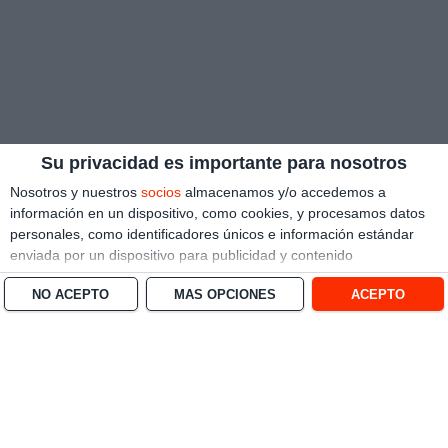
Su privacidad es importante para nosotros
Nosotros y nuestros
socios
almacenamos y/o accedemos a
información en un dispositivo, como cookies, y procesamos datos
personales, como identificadores únicos e información estándar
enviada por un dispositivo para publicidad y contenido
personalizado, medición de publicidad y contenido, investigación
NO ACEPTO
MÁS OPCIONES
ACEPTO
de audiencia y desarrollo de servicios.
Con su permiso, nosotros y
nuestros socios podemos utilizar datos de localización geográfica
precisa e identificación mediante las características de dispositivos.
Puede hacer clic para otorgarnos su consentimiento a nosotros y a
nuestros 1538 socios para que llevemos a cabo el procesamiento
previamente descrito. De forma alternativa, puede hacer clic para
denegar su consentimiento o acceder a información más detallada
y cambiar sus preferencias antes de otorgar su consentimiento.