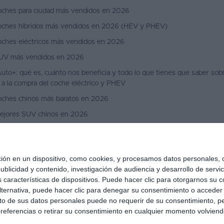
oches para ciudad más vendidos en 2026
oches híbridos más vendidos en 2026 (HEV y PHEV)
oches eléctricos más vendidos en 2026
UV más vendidos en 2026
uto+: qué es, cuánto nos beneficia y todo lo que tienes que saber sobr
 a la compra del coche eléctrico y PHEV
oches chinos más baratos en 2026
ejores SUV chinos en 2026
ejores SUV coupé en 2026
ejores coches por menos de 25.000 € en 2026
 en un dispositivo, como cookies, y procesamos datos personales, co
blicidad y contenido, investigación de audiencia y desarrollo de servic
as características de dispositivos. Puede hacer clic para otorgarnos su
ternativa, puede hacer clic para denegar su consentimiento o acceder
 de sus datos personales puede no requerir de su consentimiento, per
referencias o retirar su consentimiento en cualquier momento volviendo 