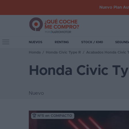
Nuevo Plan Aut
Iniciar
sesión
Toggle navigation
NUEVOS
RENTING
STOCK / KM0
SEGUND
Honda
/
Honda Civic Type R
/
Acabados Honda Civic 
Inicio
Honda Civic T
Coches
nuevos
Renting
Nuevo
Suscripción
Stock
🏆 Nº5 en COMPACTO
KM
0