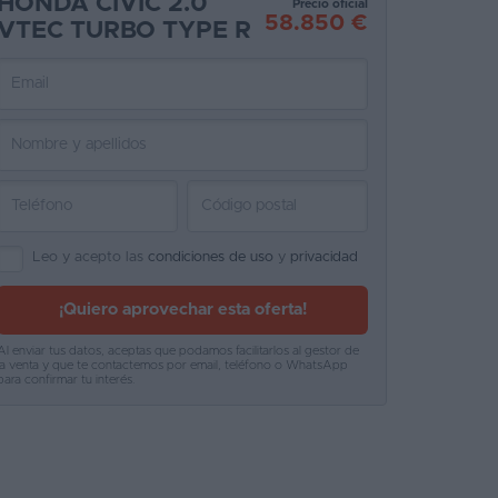
HONDA CIVIC 2.0
Precio oficial
58.850 €
VTEC TURBO TYPE R
Leo y acepto las
condiciones de uso
y
privacidad
¡Quiero aprovechar esta oferta!
Al enviar tus datos, aceptas que podamos facilitarlos al gestor de
la venta y que te contactemos por email, teléfono o WhatsApp
para confirmar tu interés.