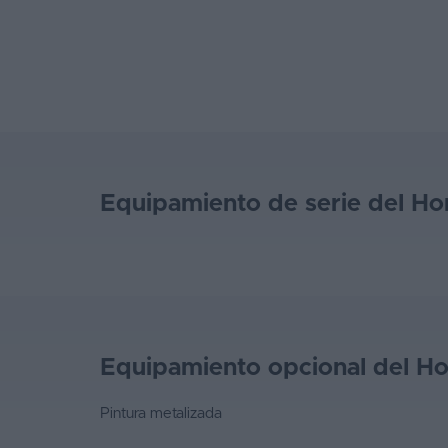
Favoritos
Concesionarios
Vender
coche
Blog
Equipamiento de serie del Ho
Ventas
de
coches
2026
Equipamiento opcional del Ho
Pintura metalizada