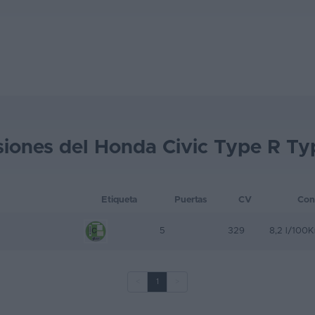
siones del Honda Civic Type R Ty
Etiqueta
Puertas
CV
Con
5
329
8,2 l/100
<
1
>