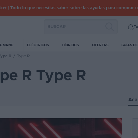
o+ | Todo lo que necesitas saber sobre las ayudas para comprar 
Tu
A MANO
ELÉCTRICOS
HÍBRIDOS
OFERTAS
GUÍAS D
Type R
/
Type R
ype R Type R
Aca