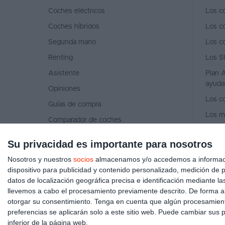
Coches eléctricos
Los c
Coches híbridos
Los c
Segunda mano
Los c
Renting
Los S
Asistente
Plan A
ayuda
Opiniones
Los c
Guías de compra
Los m
Comparador de coches
Los m
Concesionarios
Su privacidad es importante para nosotros
Los m
Ventas de coches 2026
Nosotros y nuestros
socios
almacenamos y/o accedemos a información
Quiénes somos
dispositivo para publicidad y contenido personalizado, medición de pu
datos de localización geográfica precisa e identificación mediante l
Contacto
llevemos a cabo el procesamiento previamente descrito. De forma al
otorgar su consentimiento.
Tenga en cuenta que algún procesamiento
preferencias se aplicarán solo a este sitio web. Puede cambiar sus p
inferior de la página web.