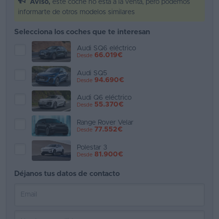
Aviso,
este coche no está a la venta, pero podemos
informarte de otros modelos similares
Favoritos
Selecciona los coches que te interesan
Concesionarios
Audi SQ6 eléctrico
66.019€
Desde
Vender
coche
Audi SQ5
94.690€
Desde
Blog
Audi Q6 eléctrico
55.370€
Desde
Ventas
de
Range Rover Velar
77.552€
Desde
coches
2026
Polestar 3
81.900€
Desde
Déjanos tus datos de contacto