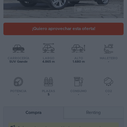
Segunda
Ver todas las fotos
mano
Eléctricos
¡Quiero aprovechar esta oferta!
Híbridos
Ofertas
CARROCERÍA
LARGO
ALTO
MALETERO
Asistente
SUV Grande
4.865 m
1.680 m
-
Foro
de
opiniones
POTENCIA
PLAZAS
CONSUMO
CO2
-
5
-
-
Guías
de
Compra
Renting
compra
Comparador