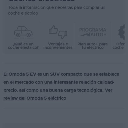
Toda la información que necesitas para comprar un
coche eléctrico
¿Qué es un
Ventajas e
Plan auto+ para
Ofert
coche eléctrico?
inconvenientes
tu eléctrico
coche e
El Omoda 5 EV es un SUV compacto que se establece
en el mercado con una interesante relación calidad-
precio, así como una buena carga tecnológica.
Ver
review del Omoda 5 eléctrico