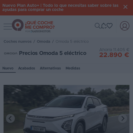
Nuevo Plan Auto+ | Todo lo que necesitas saber sobre las
ayudas para comprar un coche
Toggle navigation
Iniciar
sesión
Coches nuevos
/
Omoda
/
Omoda 5 eléctrico
Ahorra 11.405 €
Precios Omoda 5 eléctrico
22.890 €
Inicio
Nuevo
Acabados
Alternativas
Medidas
Coches
nuevos
Renting
Suscripción
Stock
KM
0