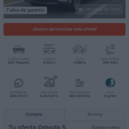
Segunda
Ver todas las fotos
7 años de garantía
mano
Eléctricos
¡Quiero aprovechar esta oferta!
Híbridos
Ofertas
CARROCERÍA
LARGO
ALTO
MALETERO
Asistente
SUV Pequeño
4.424 m
1.588 m
360-442 l
Foro
de
opiniones
POTENCIA
RECARGA
AUTONOMÍA
CO2
204-211 CV
0,46-0,47 h
402-430 Kms
0 g/Km
Guías
de
Compra
Renting
compra
Tu oferta Omoda 5
Comparador
Ahorra 11.405 €