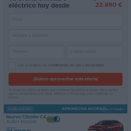
22.890 €
eléctrico hoy desde
Favoritos
Concesionarios
Vender
coche
Blog
Ventas
Leo y acepto las
condiciones de uso
y
privacidad
de
¡Quiero aprovechar esta oferta!
coches
2026
Al enviar tus datos, aceptas que podamos facilitarlos al gestor de la venta y
que te contactemos por email, teléfono o WhatsApp para confirmar tu
interés.
APROVECHA AHORA
PUBLICIDAD
Nuevo Citroën C4
Auto+ incluido
Desde