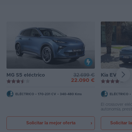
MG S5 eléctrico
32.699 €
Kia EV3
22.090 €
ELÉCTRICO
•
170-231 CV
•
340-480 Kms
ELÉCTRICO
•
El crossover elé
autonomía, pres
equipamiento a p
permitirá captar 
Solicitar la mejor oferta
Solicitar l