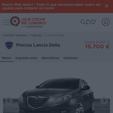
Nuevo Plan Auto+ | Todo lo que necesitas saber sobre las
ayudas para comprar un coche
Toggle navigation
Iniciar
sesión
Coches nuevos
/
Lancia
/
Lancia Delta
Ahorra 8.300 €
Precios Lancia Delta
15.700 €
Inicio
Nuevo
Segunda mano
Alternativas
Opiniones
Coches
nuevos
Renting
Suscripción
Stock
KM
0