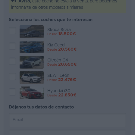
Aviso,
este coche no está a la venta, pero podemos
informarte de otros modelos similares
Favoritos
Selecciona los coches que te interesan
Concesionarios
Skoda Scala
18.500€
Desde
Vender
coche
Kia Ceed
20.560€
Desde
Blog
Citroën C4
20.650€
Desde
Ventas
de
SEAT León
22.476€
Desde
coches
2026
Hyundai i30
22.850€
Desde
Déjanos tus datos de contacto