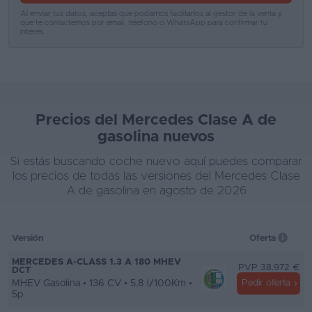
Al enviar tus datos, aceptas que podamos facilitarlos al gestor de la venta y
que te contactemos por email, teléfono o WhatsApp para confirmar tu
Favoritos
interés.
Concesionarios
Vender
coche
Precios del Mercedes Clase A de
Blog
gasolina nuevos
Ventas
Si estás buscando coche nuevo aquí puedes comparar
de
los precios de todas las versiones del Mercedes Clase
A de gasolina en agosto de 2026
coches
2026
Versión
Oferta
MERCEDES A-CLASS 1.3 A 180 MHEV
PVP 38.972 €
DCT
MHEV Gasolina • 136 CV • 5.8 l/100Km •
Pedir oferta
5p