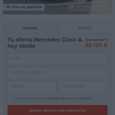
Ver todas las fotos
36 años de garantía
Segunda
mano
Eléctricos
Compra
Renting
Híbridos
Tu oferta Mercedes Clase A
Ahorra 847 €
38.125 €
hoy desde
Ofertas
Asistente
Foro
de
opiniones
Guías
de
Leo y acepto las
condiciones de uso
y
privacidad
compra
¡Quiero aprovechar esta oferta!
Comparador