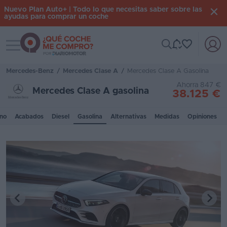
Nuevo Plan Auto+ | Todo lo que necesitas saber sobre las
ayudas para comprar un coche
Toggle navigation
Iniciar
sesión
Mercedes-Benz
/
Mercedes Clase A
/
Mercedes Clase A Gasolina
Ahorra 847 €
Mercedes Clase A gasolina
38.125 €
Inicio
no
Acabados
Diesel
Gasolina
Alternativas
Medidas
Opiniones
Coches
nuevos
Renting
Suscripción
Stock
KM
0