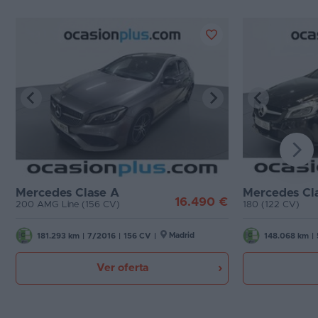
Mercedes Clase A
Mercedes Cl
16.490 €
200 AMG Line (156 CV)
180 (122 CV)
Madrid
181.293 km
|
7/2016
|
156 CV
|
148.068 km
|
Ver oferta