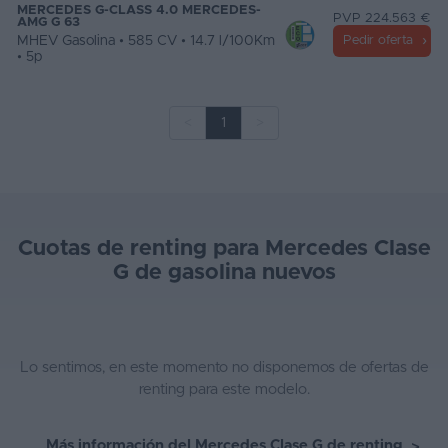
MERCEDES G-CLASS 4.0 MERCEDES-
PVP 224.563 €
AMG G 63
MHEV Gasolina • 585 CV • 14.7 l/100Km
Pedir oferta
• 5p
<
1
>
Cuotas de renting para Mercedes Clase
G de gasolina nuevos
Lo sentimos, en este momento no disponemos de ofertas de
renting para este modelo.
Más información del Mercedes Clase G de renting
>