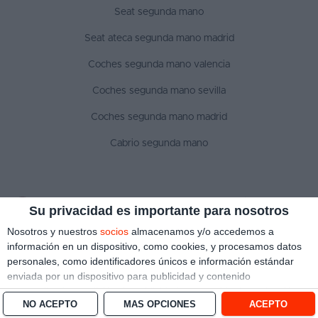
Seat segunda mano
Seat ateca segunda mano madrid
Coches segunda mano valencia
Coches segunda mano sevilla
Coches segunda mano madrid
Cabrio segunda mano
SÍGUENOS
Su privacidad es importante para nosotros
Nosotros y nuestros
socios
almacenamos y/o accedemos a
información en un dispositivo, como cookies, y procesamos datos
personales, como identificadores únicos e información estándar
Aviso legal
Política de privacidad
Política de cookies
enviada por un dispositivo para publicidad y contenido
Copyright © 2022 ¿Qué coche me compro?. Todos los derechos reservados
personalizado, medición de publicidad y contenido, investigación
NO ACEPTO
MÁS OPCIONES
ACEPTO
de audiencia y desarrollo de servicios.
Con su permiso, nosotros y