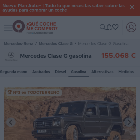
Nuevo Plan Auto+ | Todo lo que necesitas saber sobre las
ayudas para comprar un coche
Toggle navigation
Iniciar
sesión
Mercedes-Benz
/
Mercedes Clase G
/
Mercedes Clase G Gasolina
155.068 €
Mercedes Clase G gasolina
Inicio
Segunda mano
Acabados
Diesel
Gasolina
Alternativas
Medidas
Coches
nuevos
🏆 Nº3 en TODOTERRENO
Renting
Suscripción
Stock
KM
0