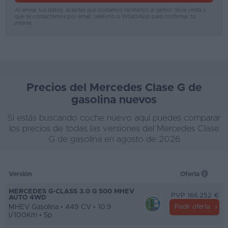
Al enviar tus datos, aceptas que podamos facilitarlos al gestor de la venta y
que te contactemos por email, teléfono o WhatsApp para confirmar tu
Favoritos
interés.
Concesionarios
Vender
coche
Precios del Mercedes Clase G de
Blog
gasolina nuevos
Ventas
Si estás buscando coche nuevo aquí puedes comparar
de
los precios de todas las versiones del Mercedes Clase
G de gasolina en agosto de 2026
coches
2026
Versión
Oferta
MERCEDES G-CLASS 3.0 G 500 MHEV
PVP 166.252 €
AUTO 4WD
MHEV Gasolina • 449 CV • 10.9
Pedir oferta
l/100Km • 5p