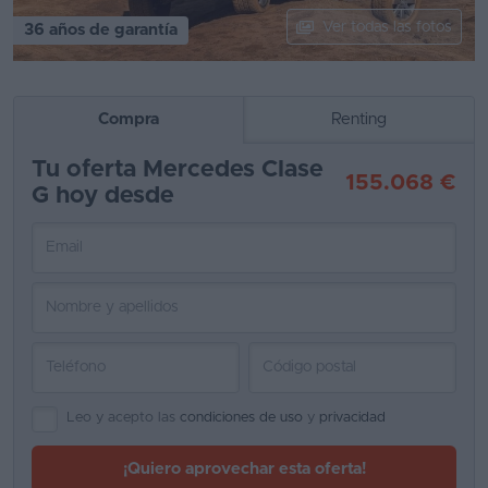
Ver todas las fotos
36 años de garantía
Segunda
mano
Eléctricos
Compra
Renting
Híbridos
Tu oferta Mercedes Clase
155.068 €
G hoy desde
Ofertas
Asistente
Foro
de
opiniones
Guías
de
Leo y acepto las
condiciones de uso
y
privacidad
compra
¡Quiero aprovechar esta oferta!
Comparador