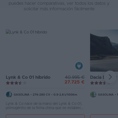
puedes hacer comparativas, ver todos los datos y
solicitar más información fácilmente
Lynk & Co 01 híbrido
40.995 €
Dacia Duster
27.725 €
GASOLINA
•
276-280 CV
•
0.9-2.8 l/100Km
GASOLINA
•
Lynk & Co nace de la mano del Lynk & Co 01,
primogénito de la firma china que se establece
como un SUV híbrido dispuesto a conquistarte.
Un atractivo precio, un diseño diferente y una