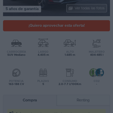
Segunda
Ver todas las fotos
5 años de garantía
mano
Eléctricos
¡Quiero aprovechar esta oferta!
Híbridos
Ofertas
CARROCERÍA
LARGO
ALTO
MALETERO
Asistente
SUV Mediano
4.405 m
1.685 m
404-485 l
Foro
de
opiniones
POTENCIA
PLAZAS
CONSUMO
CO2
163-188 CV
5
2.0-7.7 l/100Km
-
Guías
de
Compra
Renting
compra
Comparador