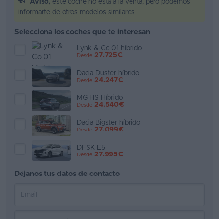
Aviso,
este coche no está a la venta, pero podemos
informarte de otros modelos similares
Favoritos
Selecciona los coches que te interesan
Concesionarios
Lynk & Co 01 híbrido
27.725€
Desde
Vender
coche
Dacia Duster híbrido
24.247€
Desde
Blog
MG HS Híbrido
24.540€
Desde
Ventas
de
Dacia Bigster híbrido
27.099€
Desde
coches
2026
DFSK E5
27.995€
Desde
Déjanos tus datos de contacto