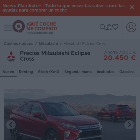
Nuevo Plan Auto+ | Todo lo que necesitas saber sobre las
ayudas para comprar un coche
Toggle navigation
Iniciar
sesión
Coches nuevos
/
Mitsubishi
/
Mitsubishi Eclipse Cross
Ahorra 7.000 €
Precios Mitsubishi Eclipse
20.450 €
Cross
Inicio
Nuevo
Renting
Stock/Km0
Segunda mano
Acabados
Gasolina
Coches
nuevos
Renting
Suscripción
Stock
KM
0