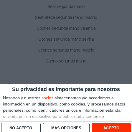
Seat segunda mano
Seat ateca segunda mano madrid
Coches segunda mano valencia
Coches segunda mano sevilla
Coches segunda mano madrid
Cabrio segunda mano
SÍGUENOS
Su privacidad es importante para nosotros
Nosotros y nuestros
socios
almacenamos y/o accedemos a
información en un dispositivo, como cookies, y procesamos datos
personales, como identificadores únicos e información estándar
Aviso legal
Política de privacidad
Política de cookies
enviada por un dispositivo para publicidad y contenido
Copyright © 2022 ¿Qué coche me compro?. Todos los derechos reservados
personalizado, medición de publicidad y contenido, investigación
NO ACEPTO
MÁS OPCIONES
ACEPTO
de audiencia y desarrollo de servicios.
Con su permiso, nosotros y