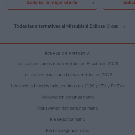
Solicitar la mejor oferta
Solic
tecnología moderna son las bazas de este
nuevo modelo encargado de asentar una
nueva estirpe de vehículos procedentes del
grupo Geely.
Todas las alternativas al Mitsubishi Eclipse Cross
ÉCHALE UN VISTAZO A
Los coches chinos más vendidos en España en 2026
Los coches para ciudad más vendidos en 2026
Los coches híbridos más vendidos en 2026 (HEV y PHEV)
Volkswagen segunda mano
Volkswagen golf segunda mano
Kia segunda mano
Kia niro segunda mano