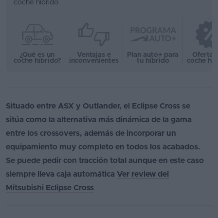
coche híbrido
¿Qué es un
Ventajas e
Plan auto+ para
Ofertas
coche híbrido?
inconvenientes
tu híbrido
coche híb
Situado entre ASX y Outlander, el Eclipse Cross se
sitúa como la alternativa más dinámica de la gama
entre los crossovers, además de incorporar un
equipamiento muy completo en todos los acabados.
Se puede pedir con tracción total aunque en este caso
siempre lleva caja automática
Ver review del
Mitsubishi Eclipse Cross