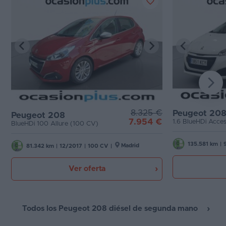
8.325 €
Peugeot 20
Peugeot 208
7.954 €
1.6 BlueHDi Acce
BlueHDi 100 Allure (100 CV)
135.581 km
|
Madrid
81.342 km
|
12/2017
|
100 CV
|
Ver oferta
Todos los Peugeot 208 diésel de segunda mano