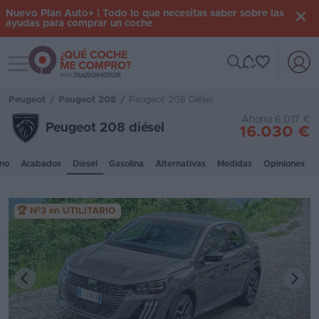
Nuevo Plan Auto+ | Todo lo que necesitas saber sobre las
ayudas para comprar un coche
Toggle navigation
Iniciar
sesión
Peugeot
/
Peugeot 208
/
Peugeot 208 Diésel
Ahorra 6.017 €
Peugeot 208 diésel
16.030 €
Inicio
no
Acabados
Diesel
Gasolina
Alternativas
Medidas
Opiniones
Coches
nuevos
🏆 Nº3 en UTILITARIO
Renting
Suscripción
Stock
KM
0