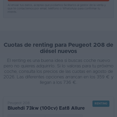
Al enviar tus datos, aceptas que podamos facilitarlos al gestor de la venta y
que te contactemos por email, teléfono o WhatsApp para confirmar tu
Favoritos
interés.
Concesionarios
Vender
coche
Cuotas de renting para Peugeot 208 de
Blog
diésel nuevos
Ventas
El renting es una buena idea si buscas coche nuevo
de
pero no quieres adquirirlo. Si lo valoras para tu próximo
coche, consulta los precios de las cuotas en agosto de
coches
2026. Las diferentes opciones arrancan en los 359 € y
2026
llegan a los 736 €.
Peugeot 208
RENTING
Bluehdi 73kw (100cv) Eat8 Allure