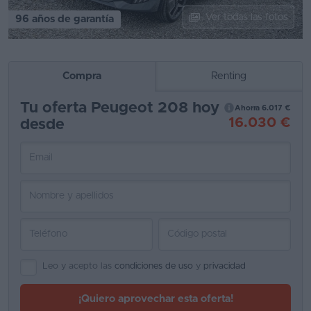
Ver todas las fotos
96 años de garantía
Segunda
mano
Eléctricos
Compra
Renting
Híbridos
Tu oferta Peugeot 208 hoy
Ahorra 6.017 €
16.030 €
desde
Ofertas
Asistente
Foro
de
opiniones
Guías
de
Leo y acepto las
condiciones de uso
y
privacidad
compra
¡Quiero aprovechar esta oferta!
Comparador