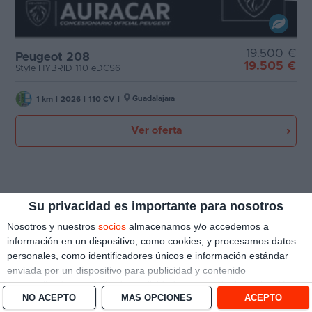
19.500 €
Peugeot 208
19.505 €
Style HYBRID 110 eDCS6
Guadalajara
1 km
|
2026
|
110 CV
|
Ver oferta
Su privacidad es importante para nosotros
Nosotros y nuestros
socios
almacenamos y/o accedemos a
información en un dispositivo, como cookies, y procesamos datos
personales, como identificadores únicos e información estándar
enviada por un dispositivo para publicidad y contenido
personalizado, medición de publicidad y contenido, investigación
NO ACEPTO
MÁS OPCIONES
ACEPTO
de audiencia y desarrollo de servicios.
Con su permiso, nosotros y