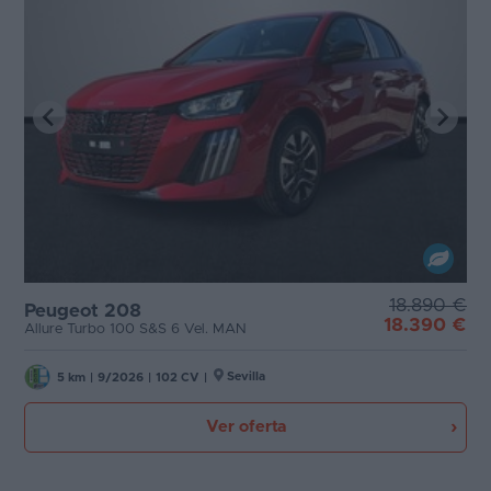
18.890 €
Peugeot 208
18.390 €
Allure Turbo 100 S&S 6 Vel. MAN
Sevilla
5 km
|
9/2026
|
102 CV
|
Ver oferta