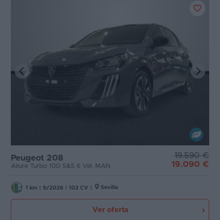
19.590 €
Peugeot 208
19.090 €
Allure Turbo 100 S&S 6 Vel. MAN
Sevilla
1 km
|
9/2026
|
102 CV
|
Ver oferta