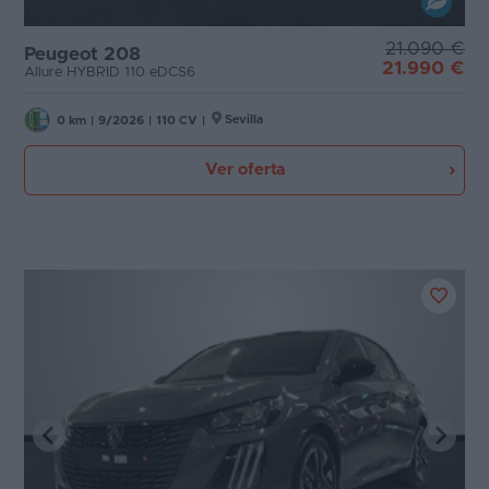
21.090 €
Peugeot 208
21.990 €
Allure HYBRID 110 eDCS6
Sevilla
0 km
|
9/2026
|
110 CV
|
Ver oferta