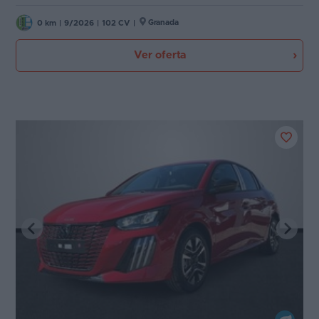
Granada
0 km
|
9/2026
|
102 CV
|
Ver oferta