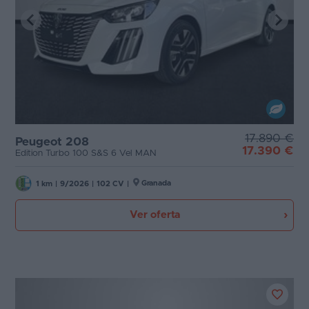
17.890 €
Peugeot 208
17.390 €
Edition Turbo 100 S&S 6 Vel MAN
Granada
1 km
|
9/2026
|
102 CV
|
Ver oferta