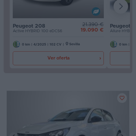
21.390 €
Peugeot 208
Peugeot 
19.090 €
Active HYBRID 100 eDCS6
Allure HYBRI
Sevilla
0 km
|
4/2025
|
102 CV
|
0 km
|
4/
Ver oferta