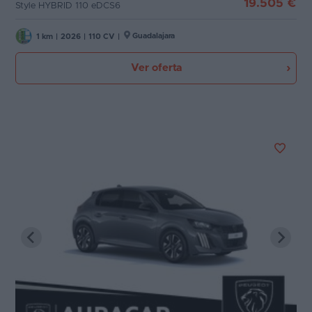
19.505 €
Style HYBRID 110 eDCS6
Guadalajara
1 km
|
2026
|
110 CV
|
Ver oferta