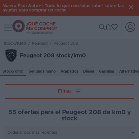
Nuevo Plan Auto+ | Todo lo que necesitas saber sobre las
ayudas para comprar un coche
Toggle navigation
Iniciar
sesión
Stock/KM0
/
Peugeot
/
Peugeot 208
Peugeot 208 stock/km0
Inicio
Stock/Km0
Segunda mano
Acabados
Diesel
Gasolina
Alternativ
Coches
nuevos
Tu presupuesto
Filtrar
Renting
Suscripción
55 ofertas para el Peugeot 208 de km0 y
stock
Stock
Provincia
KM
0