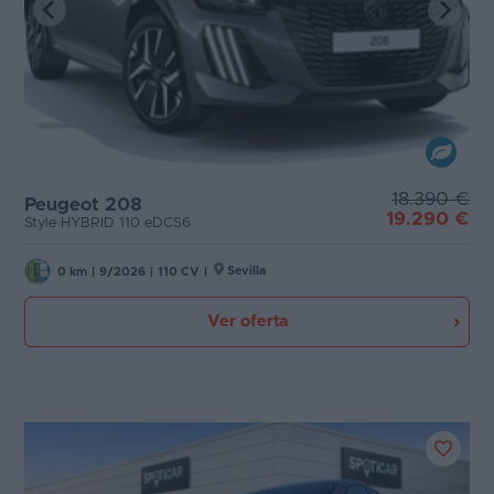
18.390 €
Peugeot 208
19.290 €
Style HYBRID 110 eDCS6
Sevilla
0 km
|
9/2026
|
110 CV
|
Ver oferta