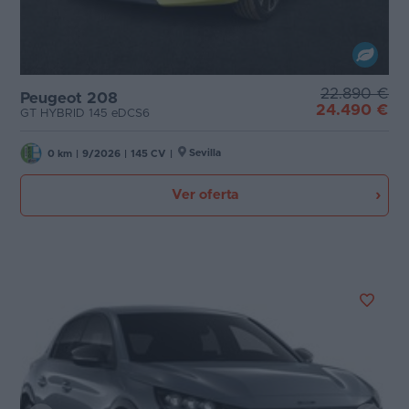
22.890 €
Peugeot 208
24.490 €
GT HYBRID 145 eDCS6
Sevilla
0 km
|
9/2026
|
145 CV
|
Ver oferta