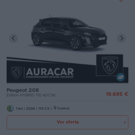
Peugeot 208
19.695 €
Edition HYBRID 110 eDCS6
Cuenca
1 km
|
2026
|
110 CV
|
Ver oferta