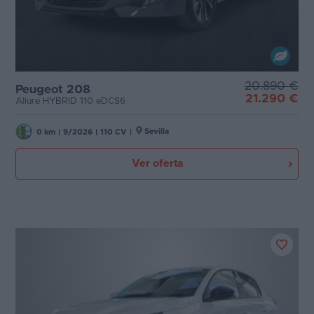
20.890 €
Peugeot 208
21.290 €
Allure HYBRID 110 eDCS6
Sevilla
0 km
|
9/2026
|
110 CV
|
Ver oferta