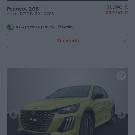
21.090 €
Peugeot 208
21.990 €
Allure HYBRID 110 eDCS6
Sevilla
0 km
|
9/2026
|
110 CV
|
Ver oferta