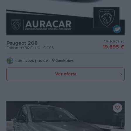
19.690 €
Peugeot 208
19.695 €
Edition HYBRID 110 eDCS6
Guadalajara
1 km
|
2026
|
110 CV
|
Ver oferta