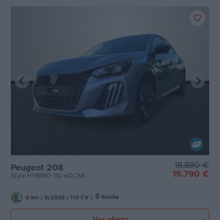
18.890 €
Peugeot 208
19.790 €
Style HYBRID 110 eDCS6
Sevilla
0 km
|
9/2026
|
110 CV
|
Ver oferta