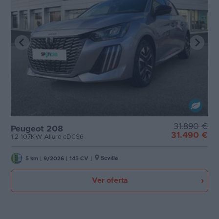
31.890 €
Peugeot 208
31.490 €
1.2 107KW Allure eDCS6
Sevilla
5 km
|
9/2026
|
145 CV
|
Ver oferta