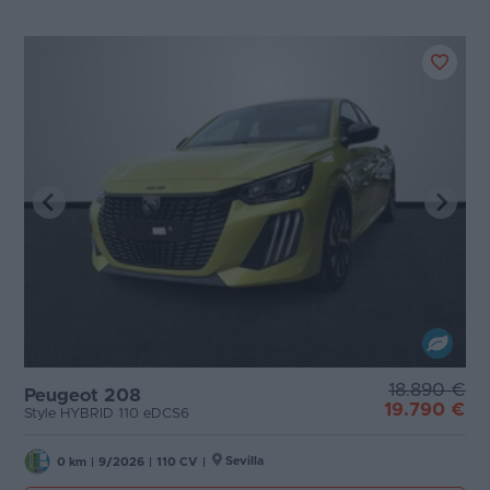
18.890 €
Peugeot 208
19.790 €
Style HYBRID 110 eDCS6
Sevilla
0 km
|
9/2026
|
110 CV
|