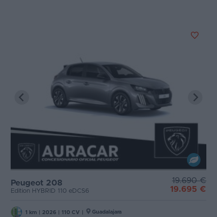
19.690 €
Peugeot 208
19.695 €
Edition HYBRID 110 eDCS6
Guadalajara
1 km
|
2026
|
110 CV
|