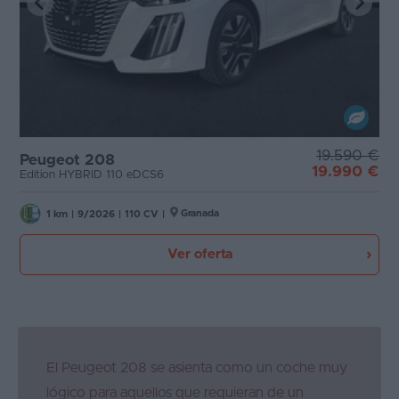
19.590 €
Peugeot 208
19.990 €
Edition HYBRID 110 eDCS6
Granada
1 km
|
9/2026
|
110 CV
|
Ver oferta
El Peugeot 208 se asienta como un coche muy
lógico para aquellos que requieran de un