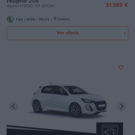
Peugeot 208
21.585 €
Allure HYBRID 110 eDCS6
Cuenca
1 km
|
2026
|
110 CV
|
Ver oferta