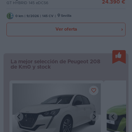
24.390 €
GT HYBRID 145 eDCS6
Favoritos
Sevilla
0 km
|
9/2026
|
145 CV
|
Concesionarios
Ver oferta
Vender
coche
Blog
La mejor selección de Peugeot 208
Ventas
de Km0 y stock
de
coches
2026