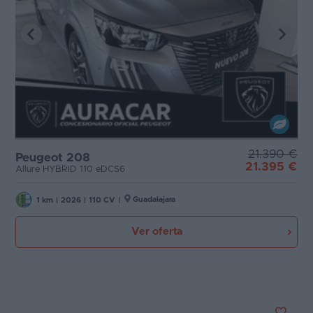
21.390 €
Peugeot 208
21.395 €
Allure HYBRID 110 eDCS6
Guadalajara
1 km
|
2026
|
110 CV
|
Ver oferta