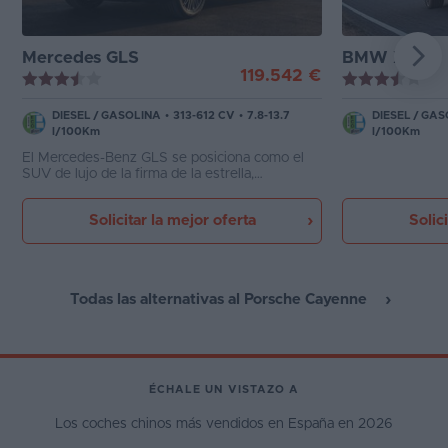
Mercedes GLS
BMW X7
119.542 €
DIESEL
/
GASOLINA
•
313-612 CV
•
7.8-13.7
DIESEL
/
GAS
l/100Km
l/100Km
El Mercedes-Benz GLS se posiciona como el
SUV de lujo de la firma de la estrella,
albergando en esta carrocería la calidad,
tecnología y exclusividad que también
Solicitar la mejor oferta
Solic
podemos encontrar en su homólogo berlina, el
Clase S.
Todas las alternativas al Porsche Cayenne
ÉCHALE UN VISTAZO A
Los coches chinos más vendidos en España en 2026