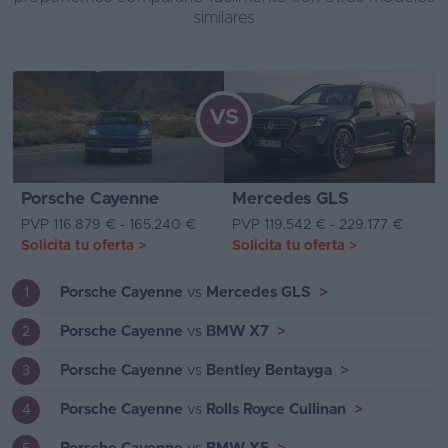
similares
VS
Porsche Cayenne
Mercedes GLS
PVP 116.879 € - 165.240 €
PVP 119.542 € - 229.177 €
Solicita tu oferta
>
Solicita tu oferta
>
Porsche Cayenne
vs
Mercedes GLS
>
1
Porsche Cayenne
vs
BMW X7
>
2
Porsche Cayenne
vs
Bentley Bentayga
>
3
Porsche Cayenne
vs
Rolls Royce Cullinan
>
4