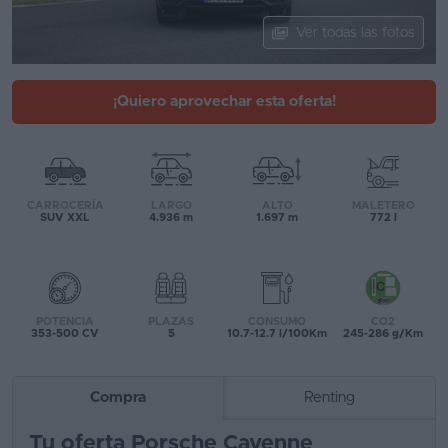
Segunda
Ver todas las fotos
mano
Eléctricos
¡Quiero aprovechar esta oferta!
Híbridos
Ofertas
CARROCERÍA
LARGO
ALTO
MALETERO
Asistente
SUV XXL
4.936 m
1.697 m
772 l
Foro
de
opiniones
POTENCIA
PLAZAS
CONSUMO
CO2
353-500 CV
5
10.7-12.7 l/100Km
245-286 g/Km
Guías
de
Compra
Renting
compra
Tu oferta Porsche Cayenne
Comparador