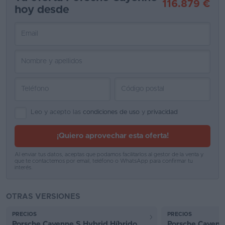
116.879 €
hoy desde
Favoritos
Concesionarios
Vender
coche
Blog
Ventas
Leo y acepto las
condiciones de uso
y
privacidad
de
¡Quiero aprovechar esta oferta!
coches
2026
Al enviar tus datos, aceptas que podamos facilitarlos al gestor de la venta y
que te contactemos por email, teléfono o WhatsApp para confirmar tu
interés.
OTRAS VERSIONES
PRECIOS
PRECIOS
Porsche Cayenne S Hybrid Híbrido
Porsche Cayen