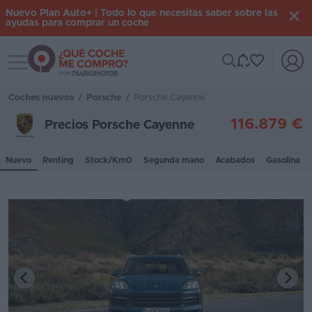
Nuevo Plan Auto+ | Todo lo que necesitas saber sobre las
ayudas para comprar un coche
Toggle navigation
Iniciar
sesión
Coches nuevos
/
Porsche
/
Porsche Cayenne
116.879 €
Precios Porsche Cayenne
Inicio
Nuevo
Renting
Stock/Km0
Segunda mano
Acabados
Gasolina
Coches
nuevos
Renting
Suscripción
Stock
KM
0