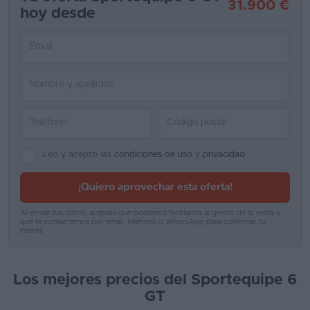
31.900 €
hoy desde
Favoritos
Concesionarios
Vender
coche
Blog
Ventas
Leo y acepto las
condiciones de uso
y
privacidad
de
¡Quiero aprovechar esta oferta!
coches
2026
Al enviar tus datos, aceptas que podamos facilitarlos al gestor de la venta y
que te contactemos por email, teléfono o WhatsApp para confirmar tu
interés.
Los mejores precios del Sportequipe 6
GT