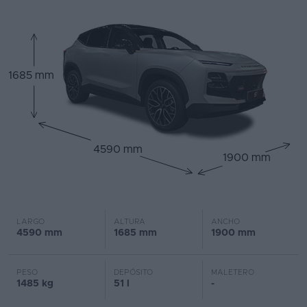
1685 mm
4590 mm
1900 mm
LARGO
ALTURA
ANCHO
4590 mm
1685 mm
1900 mm
PESO
DEPÓSITO
MALETERO
1485 kg
51 l
-