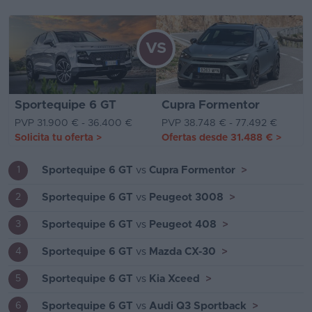
VS
Sportequipe 6 GT
Cupra Formentor
PVP 31.900 € - 36.400 €
PVP 38.748 € - 77.492 €
Solicita tu oferta
>
Ofertas desde
31.488 €
>
Sportequipe 6 GT
vs
Cupra Formentor
>
1
Sportequipe 6 GT
vs
Peugeot 3008
>
2
Sportequipe 6 GT
vs
Peugeot 408
>
3
Sportequipe 6 GT
vs
Mazda CX-30
>
4
Sportequipe 6 GT
vs
Kia Xceed
>
5
Sportequipe 6 GT
vs
Audi Q3 Sportback
>
6