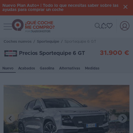
Nuevo Plan Auto+ | Todo lo que necesitas saber sobre las
ayudas para comprar un coche
Toggle navigation
Iniciar
sesión
Coches nuevos
/
Sportequipe
/
Sportequipe 6 GT
31.900 €
Precios Sportequipe 6 GT
Inicio
Nuevo
Acabados
Gasolina
Alternativas
Medidas
Coches
nuevos
Renting
Suscripción
Stock
KM
0