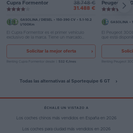
Cupra Formentor
38.748 €
Peugeot 30
31.488 €
GASOLINA
/
DIESEL
•
150-390 CV
•
5.1-10.2
GASOLINA
•
l/100Km
El Cupra Formentor es el primer vehículo
El Peugeot 3008
exclusivo de la marca. Tiene un marcado
que está disponi
carácter dinámico y aunque mantiene la
5 puertas y 5 pl
filosofía crossover, es más bajo que el Ateca.
y presume de una
Solicitar la mejor oferta
Solic
Resulta curioso que no pueda tener motores
diésel.
Renting Cupra Formentor
desde
|
532 €/mes
Renting Peugeot 30
Todas las alternativas al Sportequipe 6 GT
ÉCHALE UN VISTAZO A
Los coches chinos más vendidos en España en 2026
Los coches para ciudad más vendidos en 2026