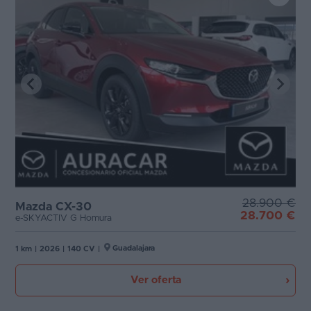
28.900 €
Mazda CX-30
28.700 €
e-SKYACTIV G Homura
Guadalajara
1 km
|
2026
|
140 CV
|
Ver oferta