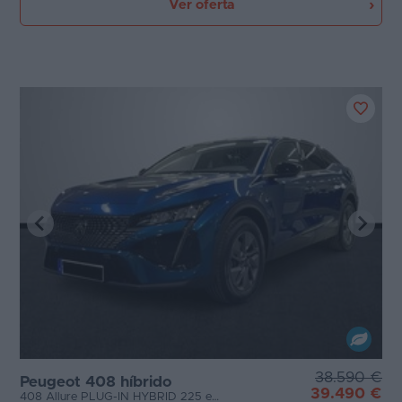
Ver oferta
38.590 €
Peugeot 408 híbrido
39.490 €
408 Allure PLUG-IN HYBRID 225 e-EAT8