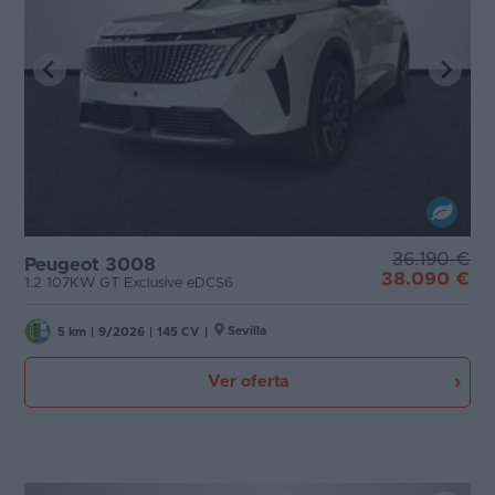
36.190 €
Peugeot 3008
38.090 €
1.2 107KW GT Exclusive eDCS6
Sevilla
5 km
|
9/2026
|
145 CV
|
Ver oferta