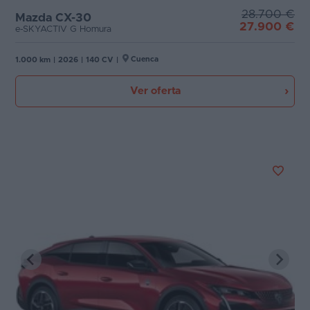
28.700 €
Mazda CX-30
27.900 €
e-SKYACTIV G Homura
Cuenca
1.000 km
|
2026
|
140 CV
|
Ver oferta