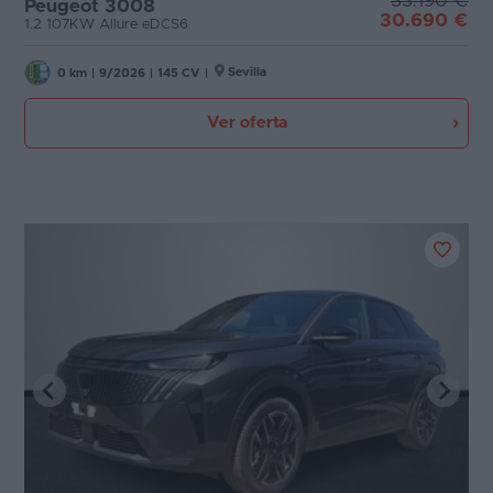
33.190 €
Peugeot 3008
30.690 €
1.2 107KW Allure eDCS6
Sevilla
0 km
|
9/2026
|
145 CV
|
Ver oferta