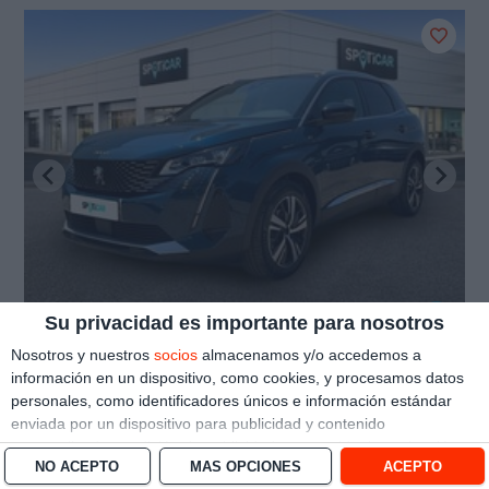
Su privacidad es importante para nosotros
Nosotros y nuestros
socios
almacenamos y/o accedemos a
20.390 €
Peugeot 3008
información en un dispositivo, como cookies, y procesamos datos
21.190 €
Style HYBRID 100 eDCS6
personales, como identificadores únicos e información estándar
enviada por un dispositivo para publicidad y contenido
Sevilla
0 km
|
4/2025
|
100 CV
|
personalizado, medición de publicidad y contenido, investigación
NO ACEPTO
MÁS OPCIONES
ACEPTO
de audiencia y desarrollo de servicios.
Con su permiso, nosotros y
Ver oferta