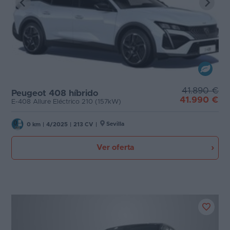
41.890 €
Peugeot 408 híbrido
41.990 €
E-408 Allure Eléctrico 210 (157kW)
Sevilla
0 km
|
4/2025
|
213 CV
|
Ver oferta