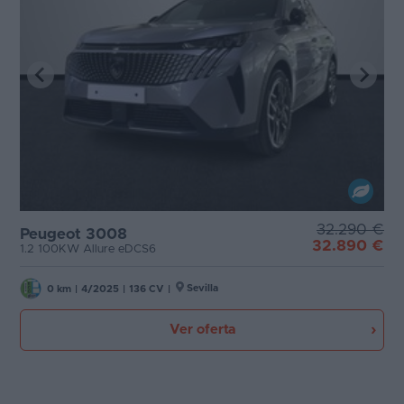
32.290 €
Peugeot 3008
32.890 €
1.2 100KW Allure eDCS6
Sevilla
0 km
|
4/2025
|
136 CV
|
Ver oferta