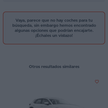
Segunda
mano
Motor
Vaya, parece que no hay coches para tu
Eléctricos
búsqueda, sin embargo hemos encontrado
Tecnología de hibridación
algunas opciones que podrían encajarte.
Híbridos
¡Échales un vistazo!
Etiqueta medioambiental
Ofertas
Asistente
Cambio
Foro
Otros resultados similares
Puertas
de
opiniones
Potencia
Guías
de
compra
Comparador