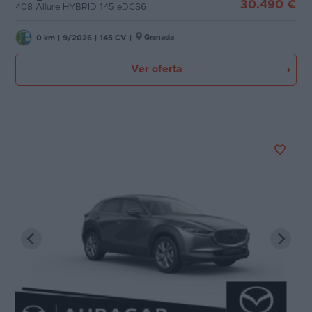
30.490 €
408 Allure HYBRID 145 eDCS6
Granada
0 km
|
9/2026
|
145 CV
|
Ver oferta