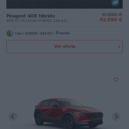
41.690 €
Peugeot 408 híbrido
42.590 €
408 GT PLUG-IN HYBRID 225 e-EAT8
Sevilla
1 km
|
9/2026
|
224 CV
|
Ver oferta