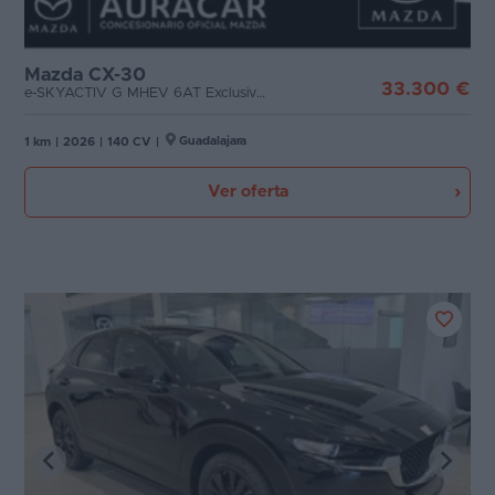
Mazda CX-30
33.300 €
e-SKYACTIV G MHEV 6AT Exclusive-line
Guadalajara
1 km
|
2026
|
140 CV
|
Ver oferta