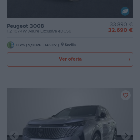
33.890 €
Peugeot 3008
32.690 €
1.2 107KW Allure Exclusive eDCS6
Sevilla
0 km
|
9/2026
|
145 CV
|
Ver oferta