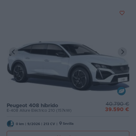
40.790 €
Peugeot 408 híbrido
39.590 €
E-408 Allure Eléctrico 210 (157kW)
Sevilla
0 km
|
9/2026
|
213 CV
|