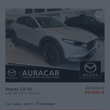
30.900 €
Mazda CX-30
30.500 €
e-SKYACTIV G Homura
Guadalajara
1 km
|
2026
|
140 CV
|