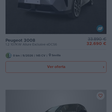
33.890 €
Peugeot 3008
32.690 €
1.2 107KW Allure Exclusive eDCS6
Sevilla
0 km
|
9/2026
|
145 CV
|
Ver oferta