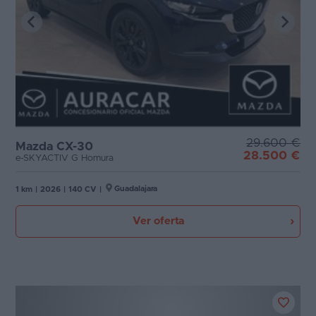
29.600 €
Mazda CX-30
28.500 €
e-SKYACTIV G Homura
Guadalajara
1 km
|
2026
|
140 CV
|
Ver oferta