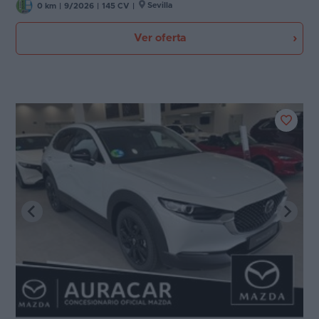
Sevilla
0 km
|
9/2026
|
145 CV
|
Ver oferta