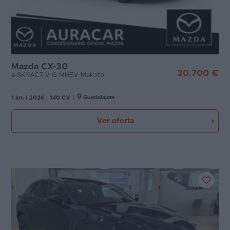
Mazda CX-30
30.700 €
e-SKYACTIV G MHEV Makoto
Guadalajara
1 km
|
2026
|
140 CV
|
Ver oferta