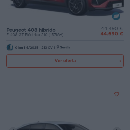
44.490 €
Peugeot 408 híbrido
44.690 €
E-408 GT Eléctrico 210 (157kW)
Sevilla
0 km
|
4/2025
|
213 CV
|
Ver oferta