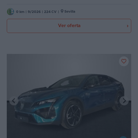
Sevilla
0 km
|
9/2026
|
224 CV
|
Ver oferta