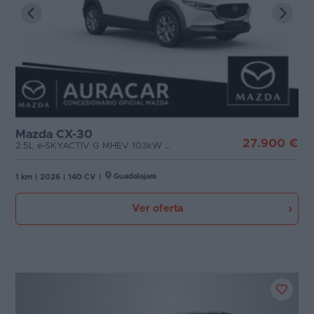
Favoritos
Concesionarios
Vender
coche
Blog
Mazda CX-30
27.900 €
2.5L e-SKYACTIV G MHEV 103kW Centre-Line
Ventas
de
Guadalajara
1 km
|
2026
|
140 CV
|
coches
Ver oferta
2026