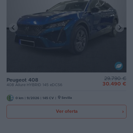
29.790 €
Peugeot 408
30.490 €
408 Allure HYBRID 145 eDCS6
Sevilla
0 km
|
9/2026
|
145 CV
|
Ver oferta