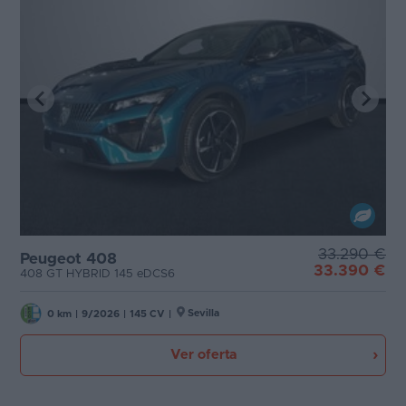
33.290 €
Peugeot 408
33.390 €
408 GT HYBRID 145 eDCS6
Sevilla
0 km
|
9/2026
|
145 CV
|
Ver oferta