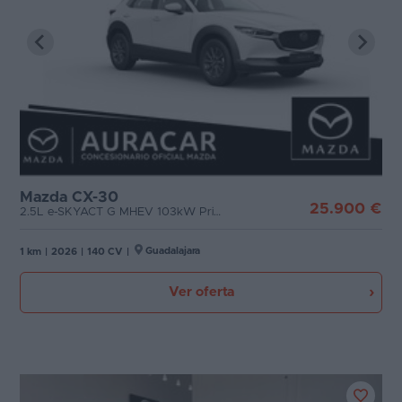
Mazda CX-30
25.900 €
2.5L e-SKYACT G MHEV 103kW Prime-Line MT
Guadalajara
1 km
|
2026
|
140 CV
|
Ver oferta