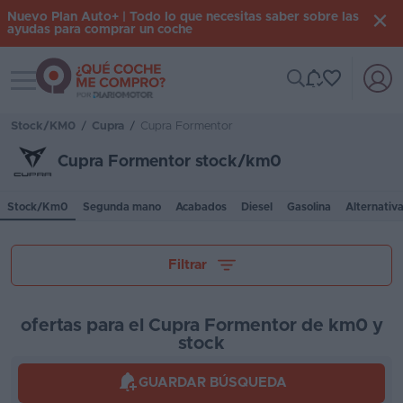
Nuevo Plan Auto+ | Todo lo que necesitas saber sobre las
ayudas para comprar un coche
Toggle navigation
Iniciar
sesión
Stock/KM0
/
Cupra
/
Cupra Formentor
Cupra Formentor stock/km0
Inicio
Stock/Km0
Segunda mano
Acabados
Diesel
Gasolina
Alternativ
Coches
nuevos
Tu presupuesto
Filtrar
Renting
Suscripción
ofertas para el Cupra Formentor de km0 y
stock
Stock
Provincia
KM
GUARDAR BÚSQUEDA
0