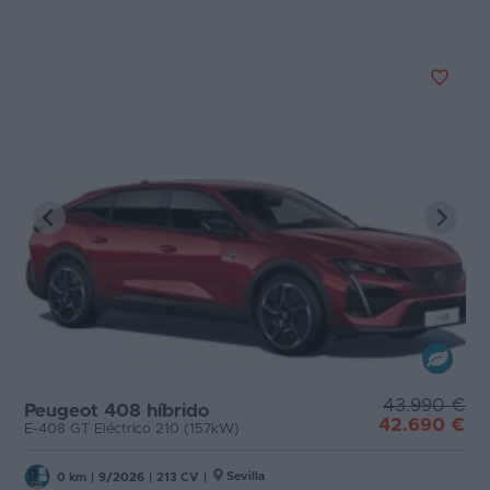
43.990 €
Peugeot 408 híbrido
42.690 €
E-408 GT Eléctrico 210 (157kW)
Sevilla
0 km
|
9/2026
|
213 CV
|