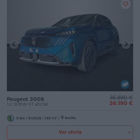
36.890 €
Peugeot 3008
36.190 €
1.2 107KW GT eDCS6
Sevilla
0 km
|
9/2026
|
145 CV
|
Ver oferta