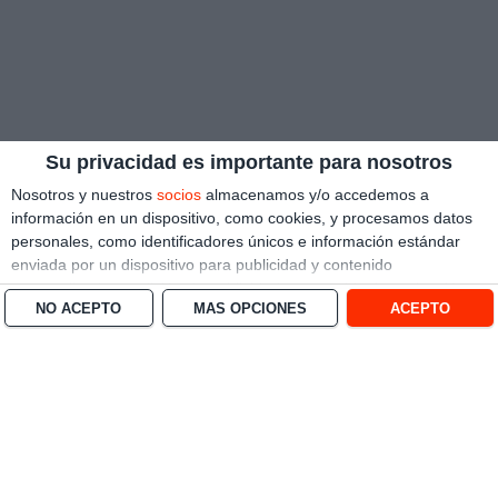
Su privacidad es importante para nosotros
Nosotros y nuestros
socios
almacenamos y/o accedemos a
información en un dispositivo, como cookies, y procesamos datos
personales, como identificadores únicos e información estándar
enviada por un dispositivo para publicidad y contenido
personalizado, medición de publicidad y contenido, investigación
NO ACEPTO
MÁS OPCIONES
ACEPTO
de audiencia y desarrollo de servicios.
Con su permiso, nosotros y
nuestros socios podemos utilizar datos de localización geográfica
precisa e identificación mediante las características de dispositivos.
Puede hacer clic para otorgarnos su consentimiento a nosotros y a
nuestros 1538 socios para que llevemos a cabo el procesamiento
previamente descrito. De forma alternativa, puede hacer clic para
denegar su consentimiento o acceder a información más detallada
y cambiar sus preferencias antes de otorgar su consentimiento.