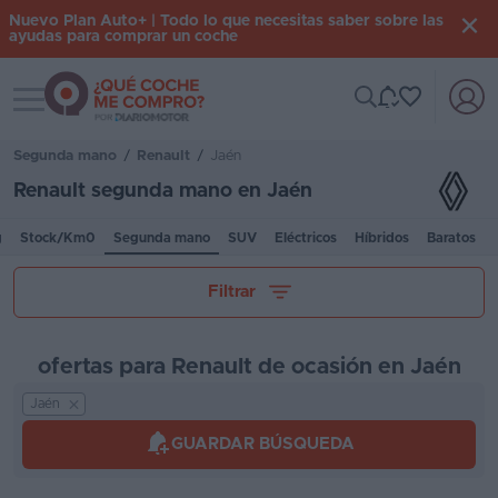
Nuevo Plan Auto+ | Todo lo que necesitas saber sobre las
ayudas para comprar un coche
Toggle navigation
Iniciar
sesión
Segunda mano
/
Renault
/
Jaén
Renault segunda mano en Jaén
Inicio
g
Stock/Km0
Segunda mano
SUV
Eléctricos
Híbridos
Baratos
Coches
Tu presupuesto
Filtrar
nuevos
Renting
ofertas para Renault de ocasión en Jaén
Suscripción
Jaén
Kilómetros
Stock
GUARDAR BÚSQUEDA
KM
0