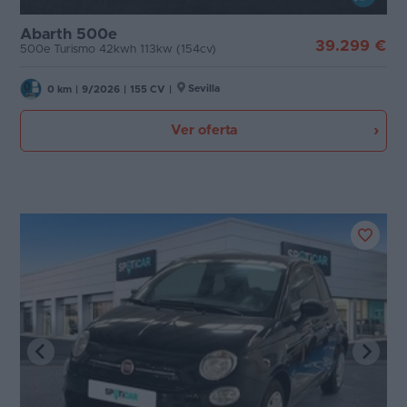
Abarth 500e
39.299 €
500e Turismo 42kwh 113kw (154cv)
Sevilla
0 km
|
9/2026
|
155 CV
|
Ver oferta