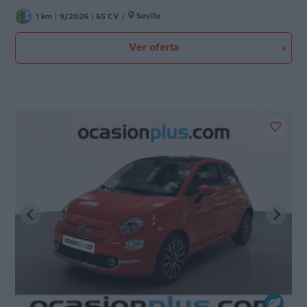
Sevilla
1 km
|
9/2026
|
65 CV
|
Ver oferta