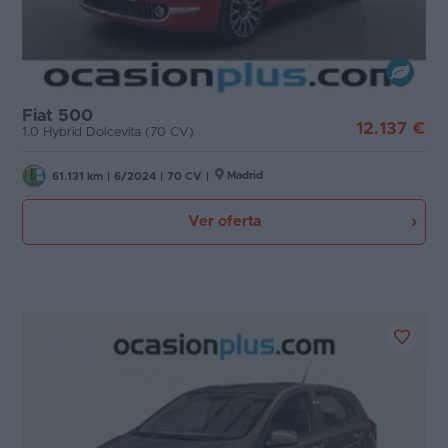
Fiat 500
12.137 €
1.0 Hybrid Dolcevita (70 CV)
Madrid
61.131 km
|
6/2024
|
70 CV
|
Ver oferta