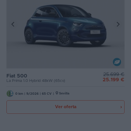
25.699 €
Fiat 500
25.199 €
La Prima 1.0 Hybrid 48kW (65cv)
Sevilla
0 km
|
9/2026
|
65 CV
|
Ver oferta