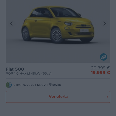
20.399 €
Fiat 500
19.999 €
POP 1.0 Hybrid 48kW (65cv)
Sevilla
0 km
|
9/2026
|
65 CV
|
Ver oferta