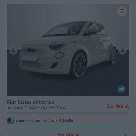
Fiat 500e eléctrico
32.199 €
laPrima 3+1 320km 87kW (118cv)
Sevilla
0 km
|
9/2026
|
118 CV
|
Ver oferta