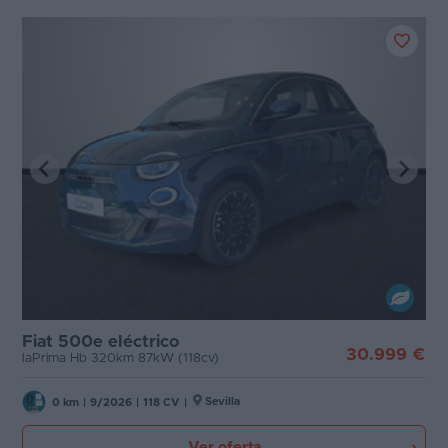
Fiat 500e eléctrico
30.999 €
laPrima Hb 320km 87kW (118cv)
Sevilla
0 km
|
9/2026
|
118 CV
|
Ver oferta