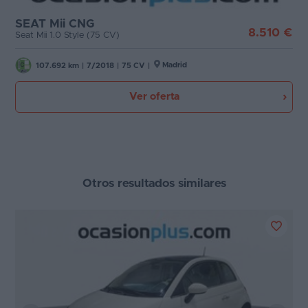
Etiqueta medioambiental
SEAT Mii CNG
Favoritos
8.510 €
Seat Mii 1.0 Style (75 CV)
Cambio
Concesionarios
Madrid
107.692 km
|
7/2018
|
75 CV
|
Puertas
Vender
Ver oferta
coche
Carrocería
Blog
Plazas
Ventas
de
Otros resultados similares
coches
Potencia
2026