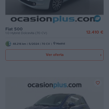
Fiat 500
12.410 €
1.0 Hybrid Dolcevita (70 CV)
Madrid
48.216 km
|
5/2024
|
70 CV
|
Ver oferta