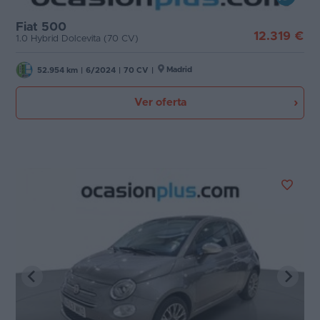
Fiat 500
12.319 €
1.0 Hybrid Dolcevita (70 CV)
Madrid
52.954 km
|
6/2024
|
70 CV
|
Ver oferta