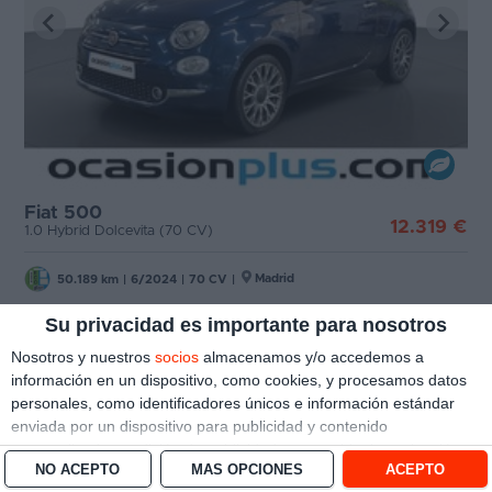
Fiat 500
12.319 €
1.0 Hybrid Dolcevita (70 CV)
Madrid
50.189 km
|
6/2024
|
70 CV
|
Su privacidad es importante para nosotros
Ver oferta
Nosotros y nuestros
socios
almacenamos y/o accedemos a
información en un dispositivo, como cookies, y procesamos datos
personales, como identificadores únicos e información estándar
enviada por un dispositivo para publicidad y contenido
personalizado, medición de publicidad y contenido, investigación
NO ACEPTO
MÁS OPCIONES
ACEPTO
de audiencia y desarrollo de servicios.
Con su permiso, nosotros y