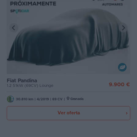
Fiat Pandina
9.900 €
1.2 51kW (69CV) Lounge
Granada
30.810 km
|
4/2019
|
69 CV
|
Ver oferta