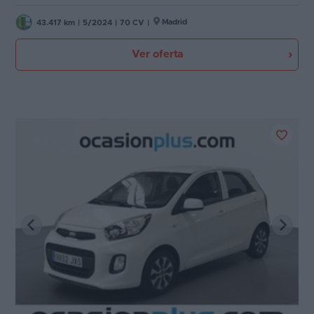
Madrid
43.417 km
|
5/2024
|
70 CV
|
Ver oferta