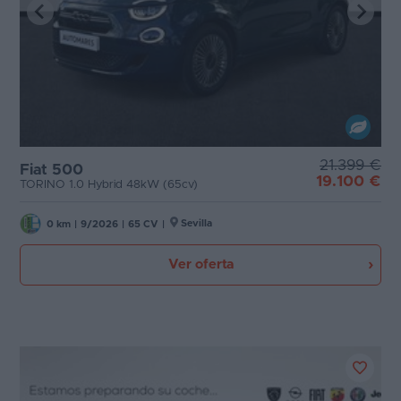
21.399 €
Fiat 500
19.100 €
TORINO 1.0 Hybrid 48kW (65cv)
Sevilla
0 km
|
9/2026
|
65 CV
|
Ver oferta