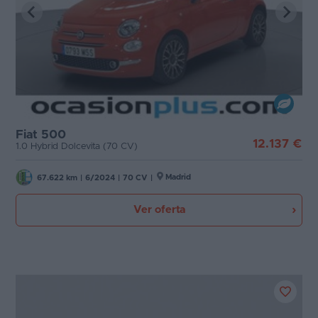
Fiat 500
12.137 €
1.0 Hybrid Dolcevita (70 CV)
Madrid
67.622 km
|
6/2024
|
70 CV
|
Ver oferta