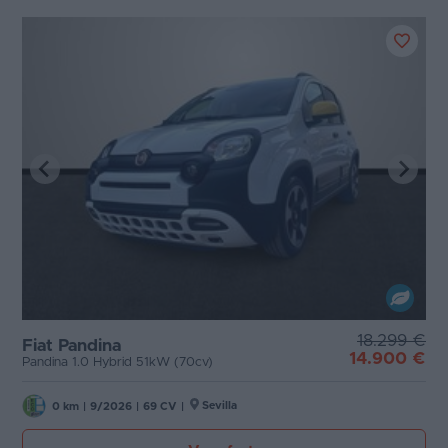
18.299 €
Fiat Pandina
14.900 €
Pandina 1.0 Hybrid 51kW (70cv)
Sevilla
0 km
|
9/2026
|
69 CV
|