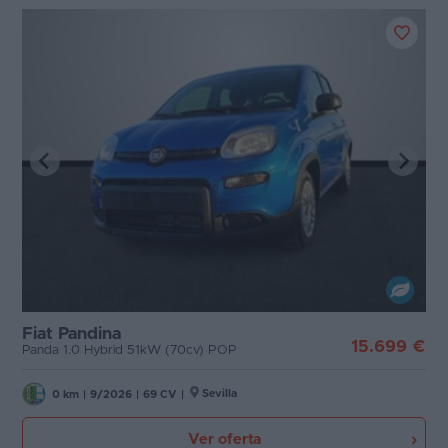
Fiat Pandina
15.699 €
Panda 1.0 Hybrid 51kW (70cv) POP
Sevilla
0 km
|
9/2026
|
69 CV
|
Ver oferta