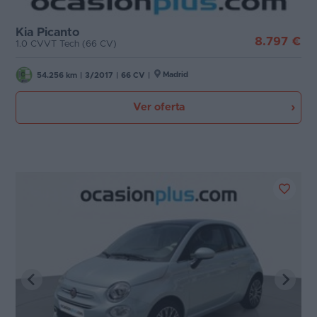
Kia Picanto
8.797 €
1.0 CVVT Tech (66 CV)
Madrid
54.256 km
|
3/2017
|
66 CV
|
Ver oferta