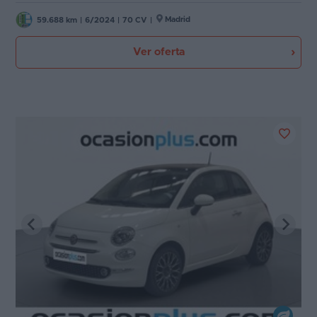
Madrid
59.688 km
|
6/2024
|
70 CV
|
Ver oferta