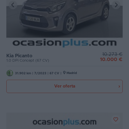
10.273 €
Kia Picanto
10.000 €
1.0 DPi Concept (67 CV)
Madrid
31.902 km
|
7/2023
|
67 CV
|
Ver oferta