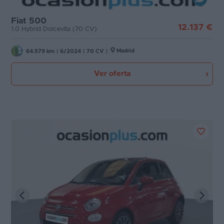
Fiat 500
12.137 €
1.0 Hybrid Dolcevita (70 CV)
Madrid
64.579 km
|
6/2024
|
70 CV
|
Ver oferta