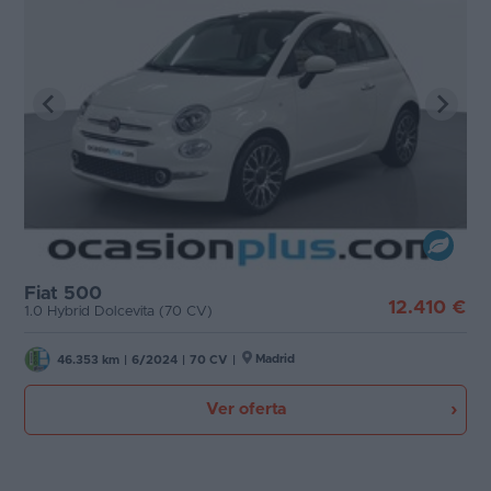
Fiat 500
12.410 €
1.0 Hybrid Dolcevita (70 CV)
Madrid
46.353 km
|
6/2024
|
70 CV
|
Ver oferta