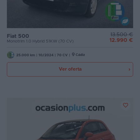
13.500 €
Fiat 500
12.990 €
Monotrim 1.0 Hybrid 51KW (70 CV)
Cádiz
25.000 km
|
10/2024
|
70 CV
|
Ver oferta