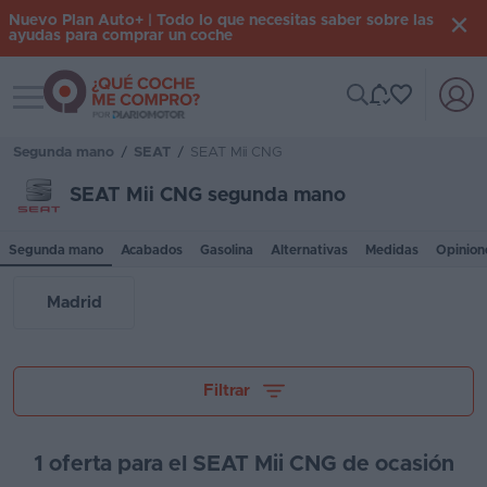
Nuevo Plan Auto+ | Todo lo que necesitas saber sobre las
ayudas para comprar un coche
Toggle navigation
Iniciar
sesión
Segunda mano
/
SEAT
/
SEAT Mii CNG
SEAT Mii CNG segunda mano
Inicio
Segunda mano
Acabados
Gasolina
Alternativas
Medidas
Opinion
Coches
nuevos
Madrid
Renting
Suscripción
Tu presupuesto
Filtrar
Stock
KM
1 oferta para el SEAT Mii CNG de ocasión
0