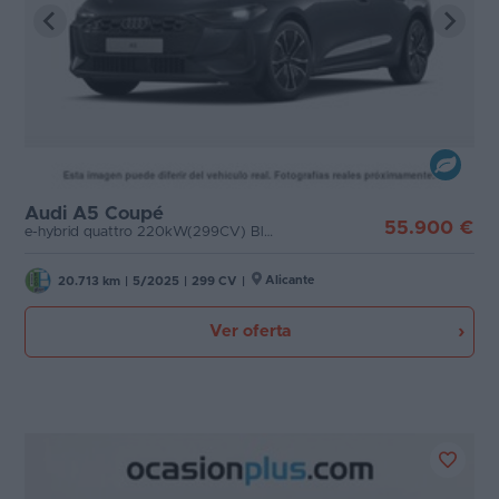
Audi A5 Coupé
55.900 €
e-hybrid quattro 220kW(299CV) Black Line
Alicante
20.713 km
|
5/2025
|
299 CV
|
Ver oferta