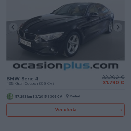
32.200 €
BMW Serie 4
31.790 €
435i Gran Coupe (306 CV)
Madrid
57.293 km
|
3/2015
|
306 CV
|
Ver oferta