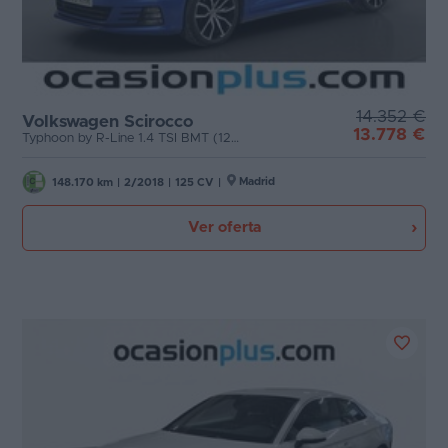
14.352 €
Volkswagen Scirocco
13.778 €
Typhoon by R-Line 1.4 TSI BMT (125 CV)
Madrid
148.170 km
|
2/2018
|
125 CV
|
Ver oferta