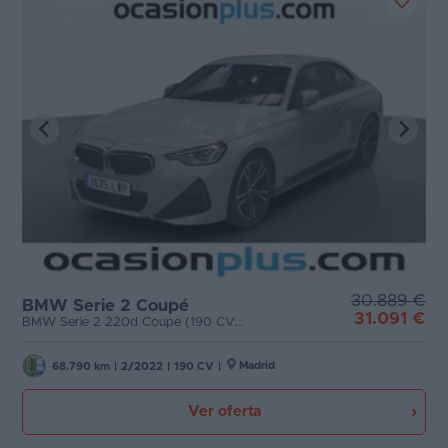
30.889 €
BMW Serie 2 Coupé
31.091 €
BMW Serie 2 220d Coupe (190 CV) Pack M
Madrid
68.790 km
|
2/2022
|
190 CV
|
Ver oferta