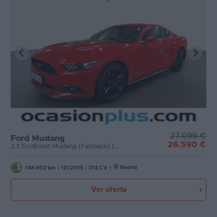
27.099 €
Ford Mustang
26.590 €
2.3 EcoBoost Mustang (Fastback) (314 CV)
Madrid
148.902 km
|
10/2015
|
314 CV
|
Ver oferta