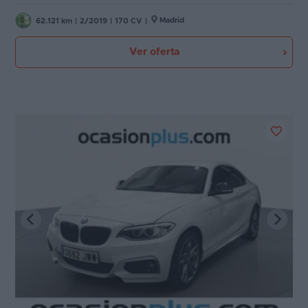
Madrid
62.121 km
|
2/2019
|
170 CV
|
Ver oferta