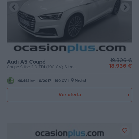
19.306 €
Audi A5 Coupé
18.936 €
Coupe S line 2.0 TDI (190 CV) S tronic
Madrid
146.443 km
|
6/2017
|
190 CV
|
Ver oferta