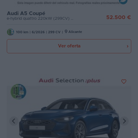
Motor
Favoritos
Audi A5 Coupé
52.500 €
e-hybrid quattro 220kW (299CV) Business
Concesionarios
Tecnología de hibridación
Alicante
100 km
|
6/2026
|
299 CV
|
Vender
Etiqueta medioambiental
coche
Ver oferta
Blog
Cambio
Ventas
de
Puertas
coches
2026
Carrocería
1
Plazas
Potencia