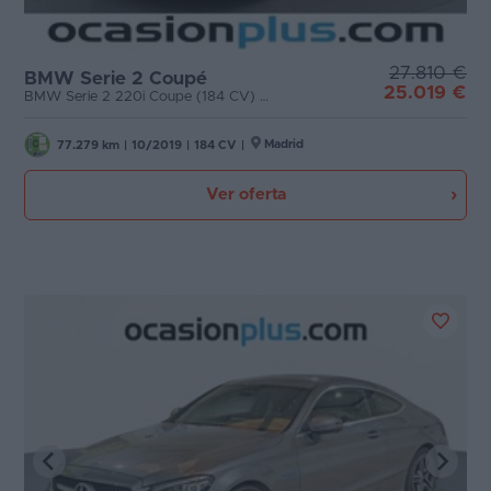
27.810 €
BMW Serie 2 Coupé
25.019 €
BMW Serie 2 220i Coupe (184 CV) Paquete M
Madrid
77.279 km
|
10/2019
|
184 CV
|
Ver oferta