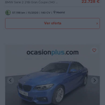
22.728 €
BMW Serie 2 218i Gran Coupe (140 CV)
Madrid
57.198 km
|
11/2020
|
140 CV
|
Ver oferta