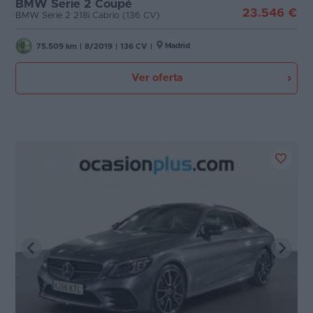
BMW Serie 2 Coupé
23.546 €
BMW Serie 2 218i Cabrio (136 CV)
Madrid
75.509 km
|
8/2019
|
136 CV
|
Ver oferta