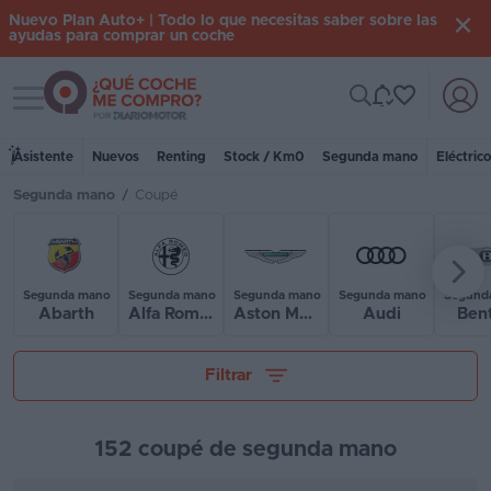
Nuevo Plan Auto+ | Todo lo que necesitas saber sobre las
ayudas para comprar un coche
Toggle navigation
Iniciar
sesión
Asistente
Nuevos
Renting
Stock / Km0
Segunda mano
Eléctric
Segunda mano
/
Coupé
Inicio
Coches
nuevos
Segunda mano
Segunda mano
Segunda mano
Segunda mano
Segund
Abarth
Alfa Romeo
Aston Martin
Audi
Bent
Renting
Tu presupuesto
Filtrar
Suscripción
Stock
152 coupé de segunda mano
KM
0
Kilómetros