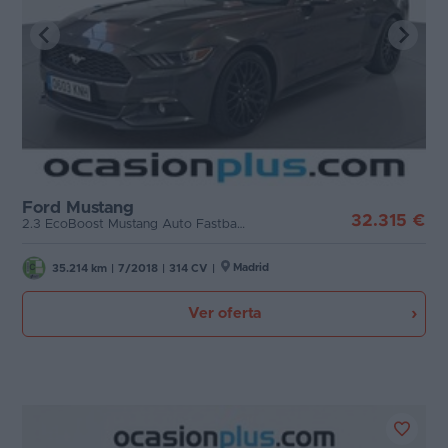
Ford Mustang
32.315 €
2.3 EcoBoost Mustang Auto Fastback (314 CV)
Madrid
35.214 km
|
7/2018
|
314 CV
|
Ver oferta