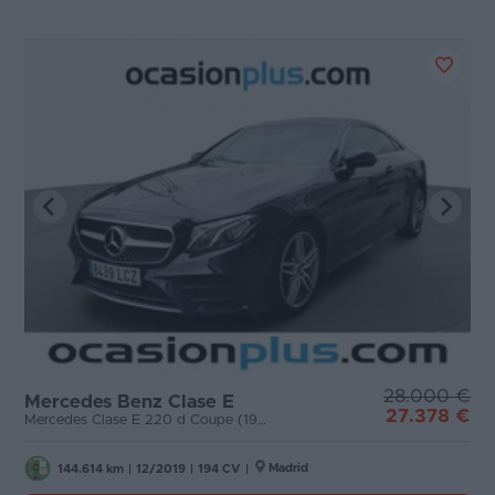
28.000 €
Mercedes Benz Clase E
27.378 €
Mercedes Clase E 220 d Coupe (194 CV) Pack AMG
Madrid
144.614 km
|
12/2019
|
194 CV
|