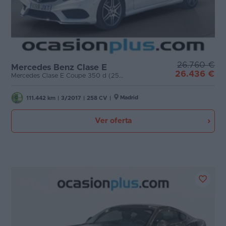
26.760 €
Mercedes Benz Clase E
26.436 €
Mercedes Clase E Coupe 350 d (258 CV)
Madrid
111.442 km
|
3/2017
|
258 CV
|
Ver oferta