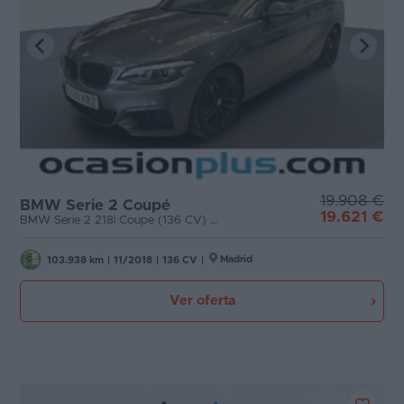
19.908 €
BMW Serie 2 Coupé
19.621 €
BMW Serie 2 218i Coupe (136 CV) Pack M
Madrid
103.938 km
|
11/2018
|
136 CV
|
Ver oferta