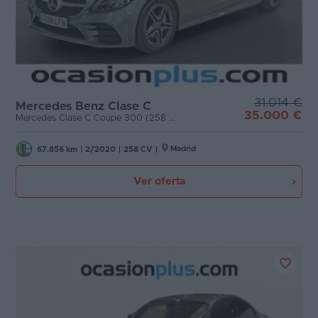
31.014 €
Mercedes Benz Clase C
35.000 €
Mercedes Clase C Coupe 300 (258 CV) Pack AMG
Madrid
67.856 km
|
2/2020
|
258 CV
|
Ver oferta