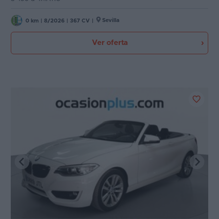
Sevilla
0 km
|
8/2026
|
367 CV
|
Ver oferta