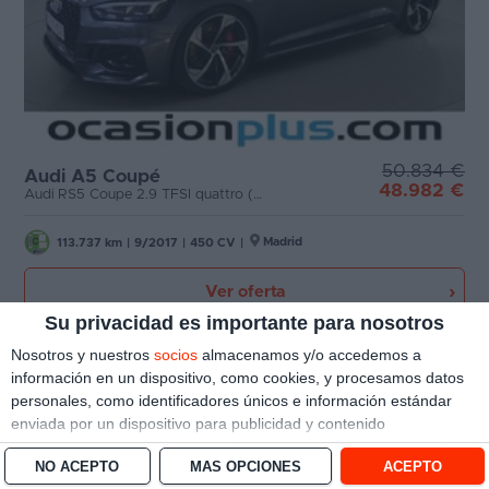
50.834 €
Audi A5 Coupé
48.982 €
Audi RS5 Coupe 2.9 TFSI quattro (450 CV) tiptronic
Madrid
113.737 km
|
9/2017
|
450 CV
|
Ver oferta
Su privacidad es importante para nosotros
Nosotros y nuestros
socios
almacenamos y/o accedemos a
información en un dispositivo, como cookies, y procesamos datos
personales, como identificadores únicos e información estándar
enviada por un dispositivo para publicidad y contenido
personalizado, medición de publicidad y contenido, investigación
NO ACEPTO
MÁS OPCIONES
ACEPTO
de audiencia y desarrollo de servicios.
Con su permiso, nosotros y