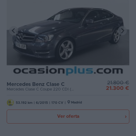
21.800 €
Mercedes Benz Clase C
21.300 €
Mercedes Clase C Coupe 220 CDI (170 CV)
Madrid
53.192 km
|
6/2015
|
170 CV
|
Ver oferta