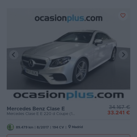
34.167 €
Mercedes Benz Clase E
33.241 €
Mercedes Clase E E 220 d Coupe (194 CV) Pack AMG
Madrid
89.479 km
|
8/2017
|
194 CV
|