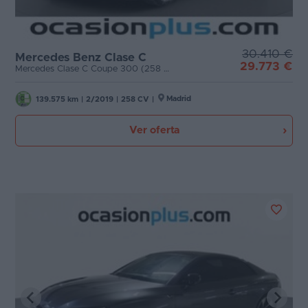
30.410 €
Mercedes Benz Clase C
29.773 €
Mercedes Clase C Coupe 300 (258 CV) Pack AMG
Madrid
139.575 km
|
2/2019
|
258 CV
|
Ver oferta