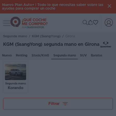
Nuevo Plan Auto+ | Todo lo que necesitas saber sobre las
ayudas para comprar un coche
Toggle navigation
Iniciar
sesión
Segunda mano
/
KGM (SsangYong)
/
Girona
KGM (SsangYong) segunda mano en Girona
Inicio
Nuevo
Renting
Stock/Km0
Segunda mano
SUV
Baratos
Coches
nuevos
Renting
Segunda mano
Korando
Suscripción
Stock
Tu presupuesto
Filtrar
KM
0