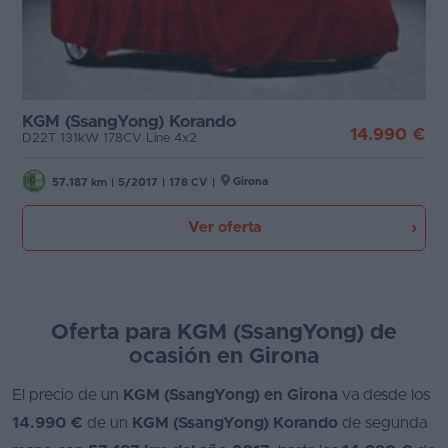
Favoritos
Etiqueta medioambiental
Concesionarios
Cambio
Vender
KGM (SsangYong) Korando
14.990 €
D22T 131kW 178CV Line 4x2
coche
Puertas
Girona
Blog
57.187 km
|
5/2017
|
178 CV
|
Carrocería
Ventas
Ver oferta
de
Plazas
coches
2026
Potencia
Oferta para KGM (SsangYong) de
ocasión en Girona
El precio de un
KGM (SsangYong) en Girona
va desde los
14.990 €
de un
KGM (SsangYong) Korando
de segunda