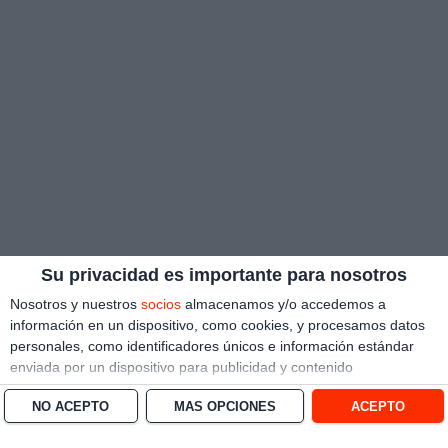
Su privacidad es importante para nosotros
Nosotros y nuestros
socios
almacenamos y/o accedemos a
información en un dispositivo, como cookies, y procesamos datos
personales, como identificadores únicos e información estándar
enviada por un dispositivo para publicidad y contenido
personalizado, medición de publicidad y contenido, investigación
NO ACEPTO
MÁS OPCIONES
ACEPTO
de audiencia y desarrollo de servicios.
Con su permiso, nosotros y
nuestros socios podemos utilizar datos de localización geográfica