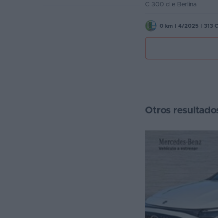
C 300 d e Berlina
Favoritos
0 km
|
4/2025
|
313 
Concesionarios
Vender
coche
Blog
Ventas
Otros resultado
de
coches
2026