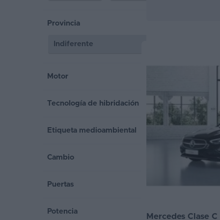
Segunda
Provincia
mano
Eléctricos
Híbridos
Motor
Ofertas
Tecnología de hibridación
Asistente
Foro
Etiqueta medioambiental
de
opiniones
Cambio
Guías
Puertas
de
compra
Potencia
Mercedes Clase C 
Comparador