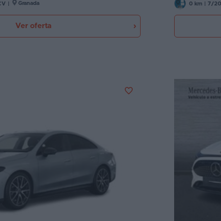
Granada
CV
|
0 km
|
7/2
Ver oferta