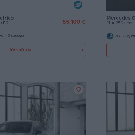
ctrico
Mercedes C
55.100 €
ía EQ
CLA 250+ con 
Granada
CV
|
0 km
|
7/2
Ver oferta