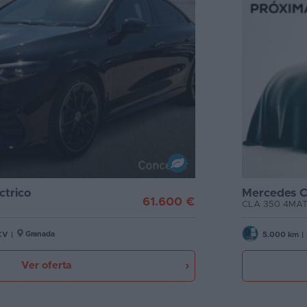
ctrico
Mercedes C
61.600 €
CLA 350 4MATI
Granada
CV
|
5.000 km
|
Ver oferta