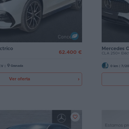
ctrico
Mercedes C
62.400 €
CLA 250+ Eléct
Granada
CV
|
0 km
|
7/2
Ver oferta