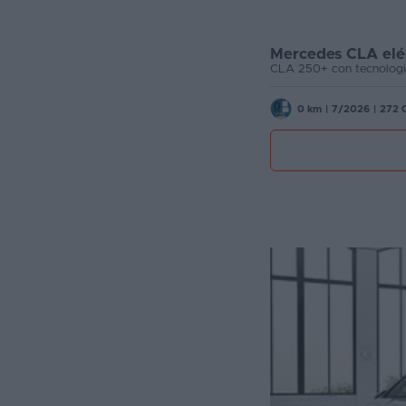
Mercedes CLA elé
CLA 250+ con tecnolog
0 km
|
7/2026
|
272 