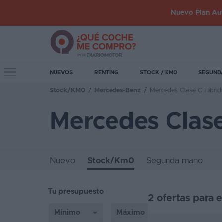
Nuevo Plan Aut
Iniciar
sesión
Toggle navigation
NUEVOS
RENTING
STOCK / KM0
SEGUND
Stock/KM0
/
Mercedes-Benz
/
Mercedes Clase C Híbrid
Inicio
Mercedes Clas
Coches
nuevos
Renting
Nuevo
Stock/Km0
Segunda mano
Suscripción
Tu presupuesto
Stock
2 ofertas para 
KM
0