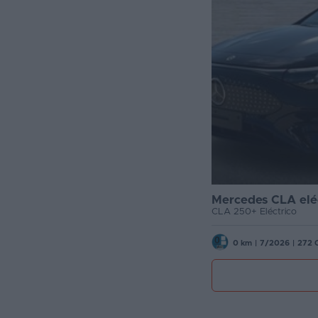
Mercedes CLA elé
CLA 250+ Eléctrico
0 km
|
7/2026
|
272 