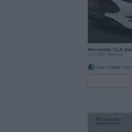
Mercedes CLA elé
CLA 250+ Eléctrico
0 km
|
7/2026
|
272 