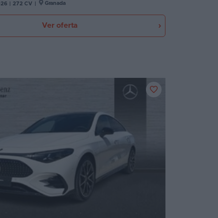
Granada
026
|
272 CV
|
Ver oferta