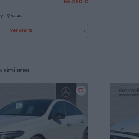
65.380 €
Sevilla
CV
|
Ver oferta
s similares