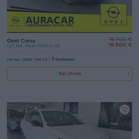
16.700 €
Opel Corsa
16.500 €
1.2T XHL 74kW (100CV) GS
Guadalajara
100 km
|
2026
|
100 CV
|
Ver oferta