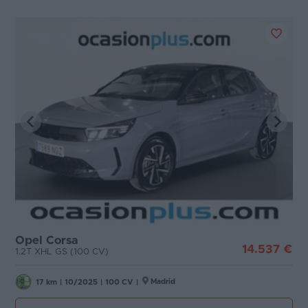
Opel Corsa
14.537 €
1.2T XHL GS (100 CV)
Madrid
17 km
|
10/2025
|
100 CV
|