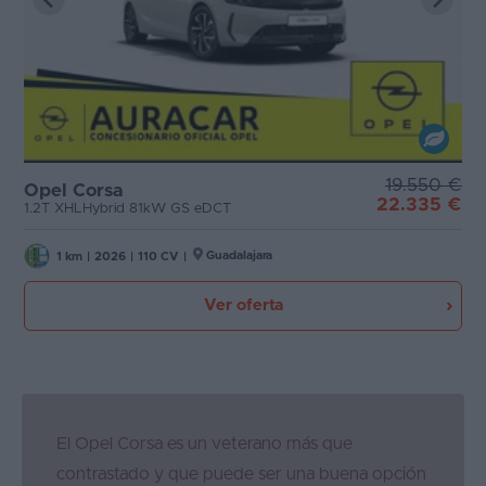
19.550 €
Opel Corsa
22.335 €
1.2T XHLHybrid 81kW GS eDCT
Guadalajara
1 km
|
2026
|
110 CV
|
Ver oferta
El Opel Corsa es un veterano más que
contrastado y que puede ser una buena opción