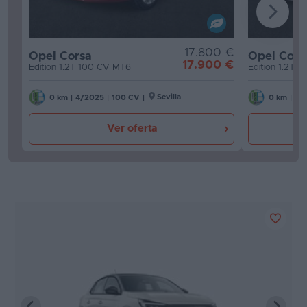
17.800 €
Opel Corsa
Opel Cors
17.900 €
Edition 1.2T 100 CV MT6
Edition 1.2T 
Sevilla
0 km
|
4/2025
|
100 CV
|
0 km
|
4/
Ver oferta