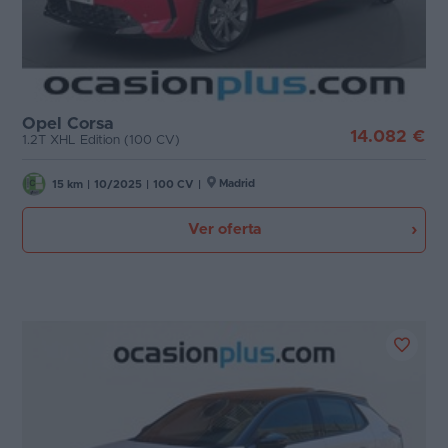
Opel Corsa
14.082 €
1.2T XHL Edition (100 CV)
Madrid
15 km
|
10/2025
|
100 CV
|
Ver oferta