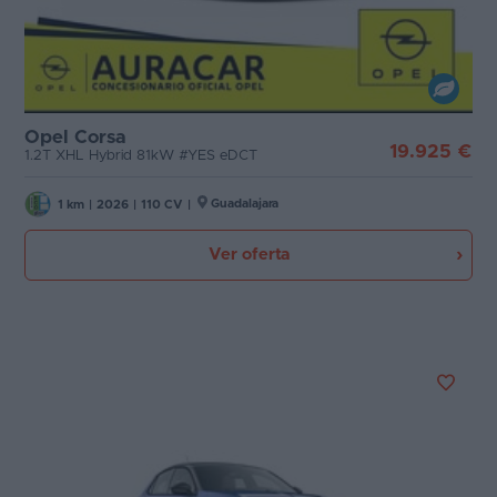
Opel Corsa
19.925 €
1.2T XHL Hybrid 81kW #YES eDCT
Guadalajara
1 km
|
2026
|
110 CV
|
Ver oferta