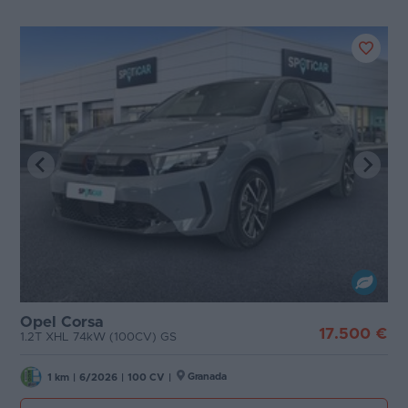
Opel Corsa
17.500 €
1.2T XHL 74kW (100CV) GS
Granada
1 km
|
6/2026
|
100 CV
|