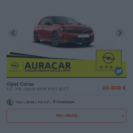
Opel Corsa
20.400 €
1.2T XHL Hybrid 81kW #YES eDCT
Guadalajara
1 km
|
2026
|
110 CV
|
Ver oferta