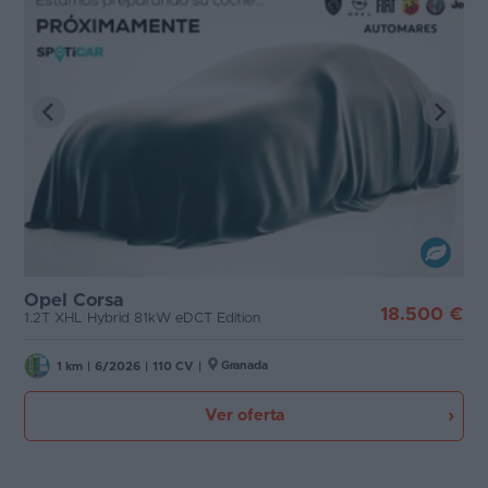
Opel Corsa
18.500 €
1.2T XHL Hybrid 81kW eDCT Edition
Granada
1 km
|
6/2026
|
110 CV
|
Ver oferta