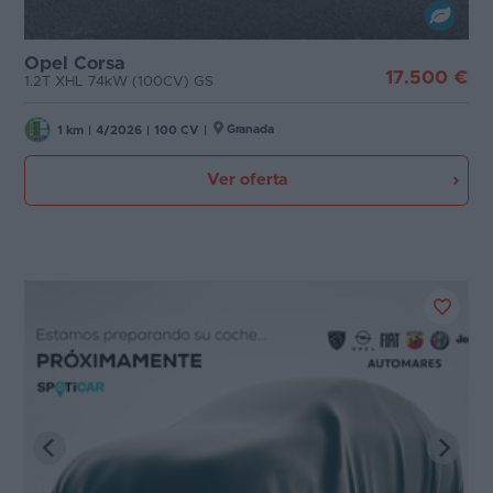
Opel Corsa
17.500 €
1.2T XHL 74kW (100CV) GS
Granada
1 km
|
4/2026
|
100 CV
|
Ver oferta