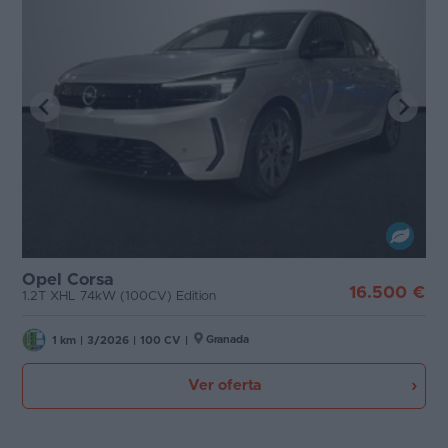
Opel Corsa
16.500 €
1.2T XHL 74kW (100CV) Edition
Granada
1 km
|
3/2026
|
100 CV
|
Ver oferta