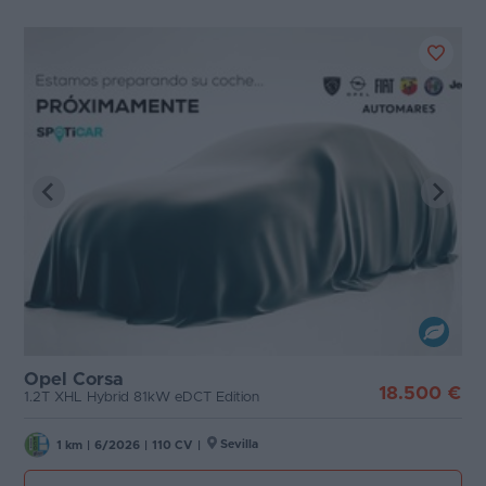
Opel Corsa
18.500 €
1.2T XHL Hybrid 81kW eDCT Edition
Sevilla
1 km
|
6/2026
|
110 CV
|