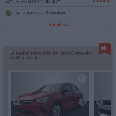
19.925 €
1.2T XHL Hybrid 81kW #YES eDCT
Favoritos
Guadalajara
1 km
|
2026
|
110 CV
|
Concesionarios
Ver oferta
Vender
coche
Blog
La mejor selección de Opel Corsa de
Km0 y stock
Ventas
de
coches
2026