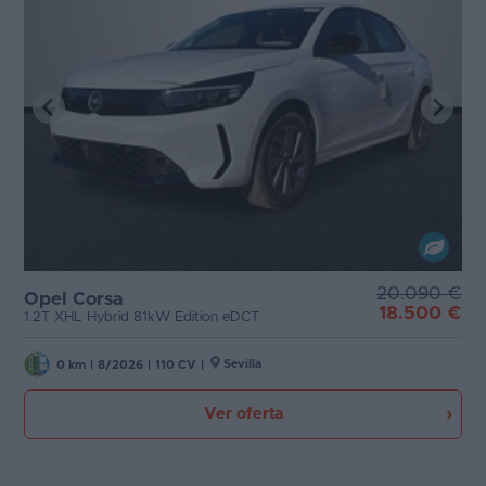
20.090 €
Opel Corsa
18.500 €
1.2T XHL Hybrid 81kW Edition eDCT
Sevilla
0 km
|
8/2026
|
110 CV
|
Ver oferta