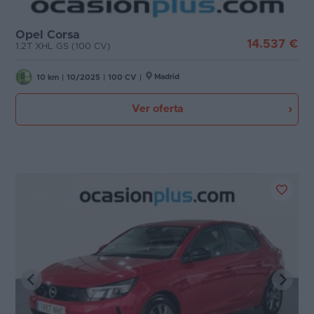
Opel Corsa
14.537 €
1.2T XHL GS (100 CV)
Madrid
10 km
|
10/2025
|
100 CV
|
Ver oferta