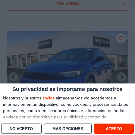
Ver oferta
Su privacidad es importante para nosotros
Nosotros y nuestros
socios
almacenamos y/o accedemos a
información en un dispositivo, como cookies, y procesamos datos
personales, como identificadores únicos e información estándar
enviada por un dispositivo para publicidad y contenido
personalizado, medición de publicidad y contenido, investigación
Opel Corsa
NO ACEPTO
MÁS OPCIONES
ACEPTO
de audiencia y desarrollo de servicios.
Con su permiso, nosotros y
17.500 €
1.2T XHL 74kW (100CV) GS