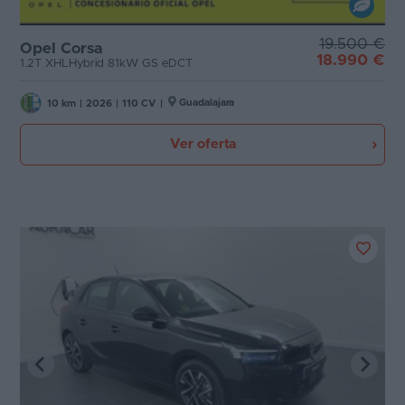
19.500 €
Opel Corsa
18.990 €
1.2T XHLHybrid 81kW GS eDCT
Guadalajara
10 km
|
2026
|
110 CV
|
Ver oferta