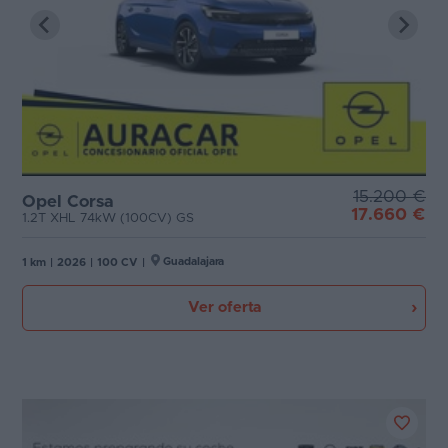
15.200 €
Opel Corsa
17.660 €
1.2T XHL 74kW (100CV) GS
Guadalajara
1 km
|
2026
|
100 CV
|
Ver oferta