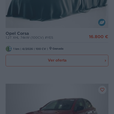
Opel Corsa
16.800 €
1.2T XHL 74kW (100CV) #YES
Granada
1 km
|
4/2026
|
100 CV
|
Ver oferta