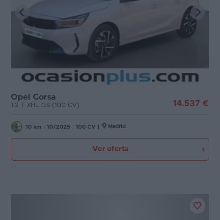
Opel Corsa
14.537 €
1.2 T XHL GS (100 CV)
Madrid
10 km
|
10/2025
|
100 CV
|
Ver oferta