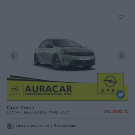
Opel Corsa
20.400 €
1.2T XHL Hybrid 81kW #YES eDCT
Guadalajara
1 km
|
2026
|
110 CV
|