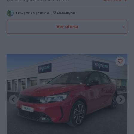
1.2T XHL Hybrid 81kW #YES eDCT
Guadalajara
1 km
|
2026
|
110 CV
|
Ver oferta