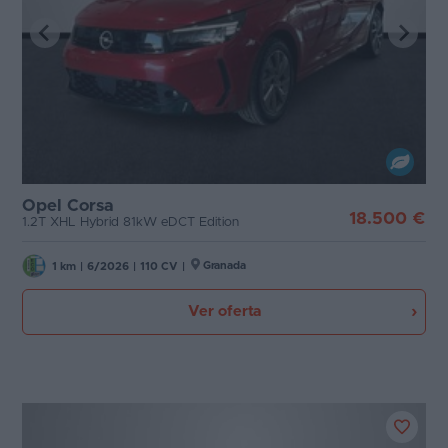
Opel Corsa
18.500 €
1.2T XHL Hybrid 81kW eDCT Edition
Granada
1 km
|
6/2026
|
110 CV
|
Ver oferta