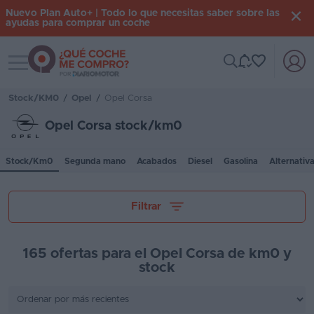
Nuevo Plan Auto+ | Todo lo que necesitas saber sobre las
ayudas para comprar un coche
Toggle navigation
Iniciar
sesión
Stock/KM0
/
Opel
/
Opel Corsa
Opel Corsa stock/km0
Inicio
Stock/Km0
Segunda mano
Acabados
Diesel
Gasolina
Alternativ
Coches
nuevos
Tu presupuesto
Filtrar
Renting
Suscripción
165 ofertas para el Opel Corsa de km0 y
stock
Stock
Provincia
KM
0