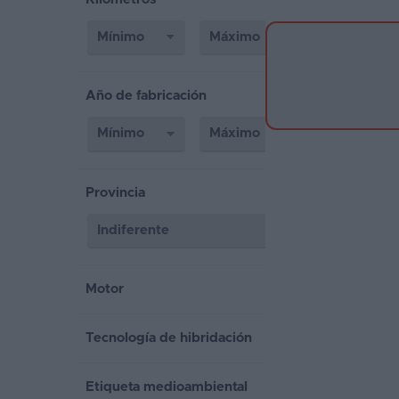
Segunda
mano
Eléctricos
Año de fabricación
Híbridos
Ofertas
Provincia
Asistente
Foro
de
opiniones
Motor
Guías
de
Tecnología de hibridación
compra
Etiqueta medioambiental
Comparador