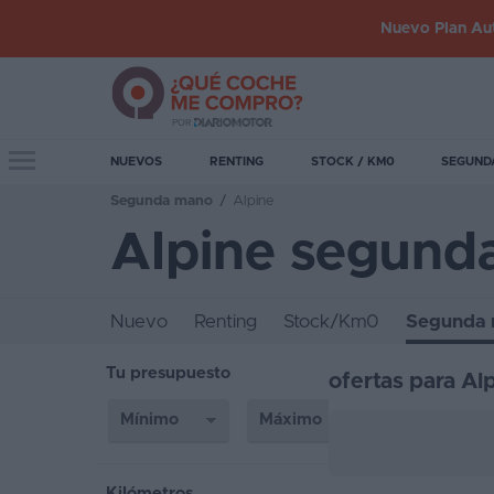
Nuevo Plan Aut
Iniciar
sesión
Toggle navigation
NUEVOS
RENTING
STOCK / KM0
SEGUND
Segunda mano
/
Alpine
Inicio
Alpine segund
Coches
nuevos
Nuevo
Renting
Stock/Km0
Segunda
Renting
Tu presupuesto
ofertas para Al
Suscripción
Stock
KM
0
Kilómetros