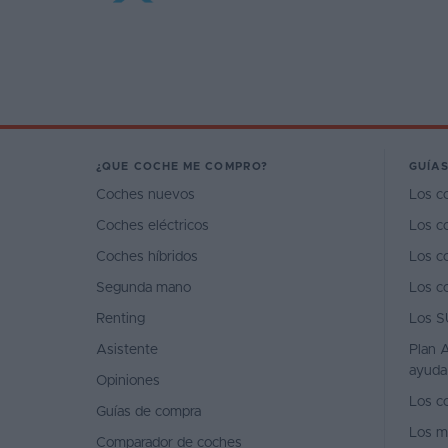
¿QUE COCHE ME COMPRO?
GUÍAS
Coches nuevos
Los c
Coches eléctricos
Los c
Coches híbridos
Los c
Segunda mano
Los c
Renting
Los S
Asistente
Plan A
ayuda
Opiniones
Los c
Guías de compra
Los m
Comparador de coches