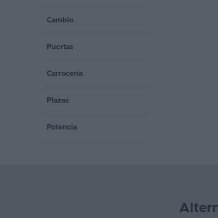
Favoritos
Cambio
Concesionarios
Puertas
Vender
coche
Carrocería
Blog
Plazas
Ventas
de
Potencia
coches
2026
Alter