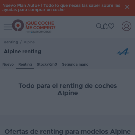
Nuevo Plan Auto+ | Todo lo que necesitas saber sobre las
ayudas para comprar un coche
Toggle navigation
Iniciar
sesión
Renting
/
Alpine
Alpine renting
Inicio
Nuevo
Renting
Stock/Km0
Segunda mano
Coches
nuevos
Todo para el renting de coches
Renting
Alpine
Suscripción
Stock
KM
Ofertas de renting para modelos Alpine
0