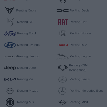
Favoritos
Renting Cupra
Renting Dacia
Concesionarios
Renting DS
Renting Fiat
Vender
Renting Ford
Renting Honda
coche
Blog
Renting Hyundai
Renting Isuzu
Ventas
Renting Jaecoo
Renting Jaguar
de
coches
Renting KGM
Renting Jeep
(SsangYong)
2026
Renting Kia
Renting Lexus
Renting Mazda
Renting Mercedes-Benz
Renting MG
Renting MINI