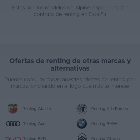
Estos son los modelos de Alpine disponibles con
Segunda
contrato de renting en España
mano
Eléctricos
Híbridos
Ofertas
Ofertas de renting de otras marcas y
alternativas
Asistente
Puedes consultar todas nuestras ofertas de renting por
Foro
marcas, pinchando en el logo que más te interese
de
opiniones
Renting Abarth
Renting Alfa Romeo
Guías
de
Renting Audi
Renting BMW
compra
Comparador
Renting BYD
Renting Citroën