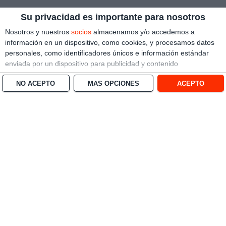
Su privacidad es importante para nosotros
Nosotros y nuestros
socios
almacenamos y/o accedemos a
información en un dispositivo, como cookies, y procesamos datos
personales, como identificadores únicos e información estándar
enviada por un dispositivo para publicidad y contenido
personalizado, medición de publicidad y contenido, investigación
NO ACEPTO
MÁS OPCIONES
ACEPTO
de audiencia y desarrollo de servicios.
Con su permiso, nosotros y
nuestros socios podemos utilizar datos de localización geográfica
precisa e identificación mediante las características de dispositivos.
Puede hacer clic para otorgarnos su consentimiento a nosotros y a
nuestros 1538 socios para que llevemos a cabo el procesamiento
previamente descrito. De forma alternativa, puede hacer clic para
denegar su consentimiento o acceder a información más detallada
y cambiar sus preferencias antes de otorgar su consentimiento.
Tenga en cuenta que algún procesamiento de sus datos
personales puede no requerir de su consentimiento, pero usted
tiene el derecho de rechazar tal procesamiento. Sus preferencias
se aplicarán solo a este sitio web. Puede cambiar sus preferencias
o retirar su consentimiento en cualquier momento volviendo a este
sitio y haciendo clic en el botón "Privacidad" en la parte inferior de