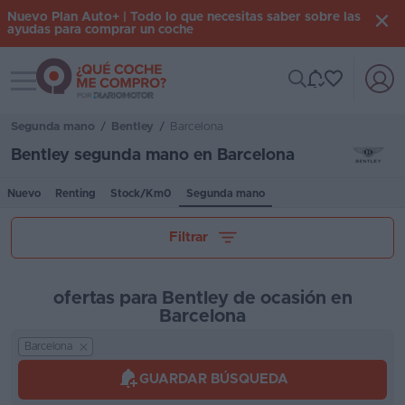
Nuevo Plan Auto+ | Todo lo que necesitas saber sobre las
ayudas para comprar un coche
Toggle navigation
Iniciar
sesión
Segunda mano
/
Bentley
/
Barcelona
Bentley segunda mano en Barcelona
Inicio
Nuevo
Renting
Stock/Km0
Segunda mano
Coches
Tu presupuesto
Filtrar
nuevos
Renting
ofertas para Bentley de ocasión en
Suscripción
Barcelona
Kilómetros
Barcelona
Stock
KM
GUARDAR BÚSQUEDA
0